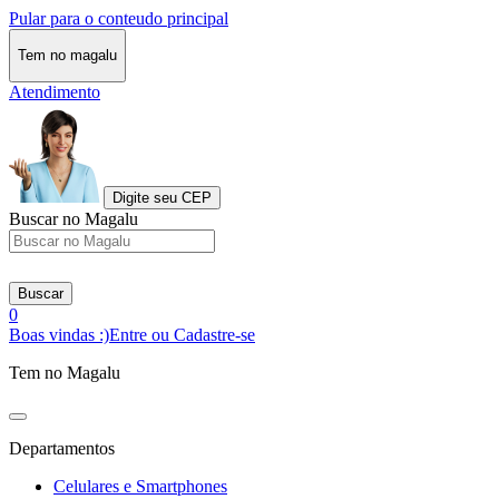
Pular para o conteudo principal
Tem no magalu
Atendimento
Digite seu CEP
Buscar no Magalu
Buscar
0
Boas vindas :)
Entre ou Cadastre-se
Tem no Magalu
Departamentos
Celulares e Smartphones