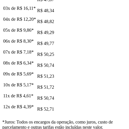
03x de
R$ 16,11
*
R$ 48,34
04x de
R$ 12,20
*
R$ 48,82
05x de
R$ 9,86
*
R$ 49,29
06x de
R$ 8,30
*
R$ 49,77
07x de
R$ 7,18
*
R$ 50,25
08x de
R$ 6,34
*
R$ 50,74
09x de
R$ 5,69
*
R$ 51,23
10x de
R$ 5,17
*
R$ 51,72
11x de
R$ 4,61
*
R$ 50,74
12x de
R$ 4,39
*
R$ 52,71
*Juros: Todos os encargos da operação, como juros, custo de
parcelamento e outras tarifas estão incluídas neste valor.