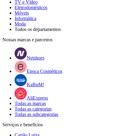
TV e Vídeo
Eletrodomésticos
Móveis
Informática
Moda
Todos os departamentos
Nossas marcas e parceiros
Netshoes
Epoca Cosméticos
KaBuM!
AliExpress
Todas as marcas
Todas as categorias
Todas as subcategorias
Serviços e benefícios
Cartão Luiza