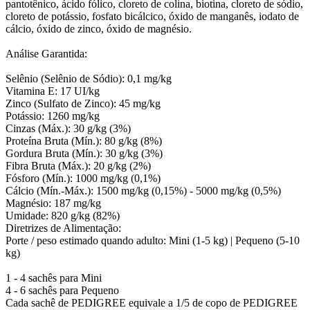
pantotênico, ácido fólico, cloreto de colina, biotina, cloreto de sódio,
cloreto de potássio, fosfato bicálcico, óxido de manganês, iodato de
cálcio, óxido de zinco, óxido de magnésio.
Análise Garantida:
Selênio (Selênio de Sódio): 0,1 mg/kg
Vitamina E: 17 UI/kg
Zinco (Sulfato de Zinco): 45 mg/kg
Potássio: 1260 mg/kg
Cinzas (Máx.): 30 g/kg (3%)
Proteína Bruta (Mín.): 80 g/kg (8%)
Gordura Bruta (Mín.): 30 g/kg (3%)
Fibra Bruta (Máx.): 20 g/kg (2%)
Fósforo (Mín.): 1000 mg/kg (0,1%)
Cálcio (Mín.-Máx.): 1500 mg/kg (0,15%) - 5000 mg/kg (0,5%)
Magnésio: 187 mg/kg
Umidade: 820 g/kg (82%)
Diretrizes de Alimentação:
Porte / peso estimado quando adulto: Mini (1-5 kg) | Pequeno (5-10
kg)
1 - 4 sachês para Mini
4 - 6 sachês para Pequeno
Cada sachê de PEDIGREE equivale a 1/5 de copo de PEDIGREE