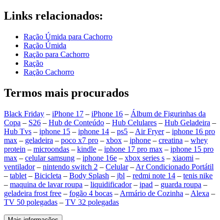
Links relacionados:
Ração Úmida para Cachorro
Ração Úmida
Ração para Cachorro
Ração
Ração Cachorro
Termos mais procurados
Black Friday
–
iPhone 17
–
iPhone 16
–
Álbum de Figurinhas da
Copa
–
S26
–
Hub de Conteúdo
–
Hub Celulares
–
Hub Geladeira
–
Hub Tvs
–
iphone 15
–
iphone 14
–
ps5
–
Air Fryer
–
iphone 16 pro
max
–
geladeira
–
poco x7 pro
–
xbox
–
iphone
–
creatina
–
whey
protein
–
microondas
–
kindle
–
iphone 17 pro max
–
iphone 15 pro
max
–
celular samsung
–
iphone 16e
–
xbox series s
–
xiaomi
–
ventilador
–
nintendo switch 2
–
Celular
–
Ar Condicionado Portátil
–
tablet
–
Bicicleta
–
Body Splash
–
jbl
–
redmi note 14
–
tenis nike
–
maquina de lavar roupa
–
liquidificador
–
ipad
–
guarda roupa
–
geladeira frost free
–
fogão 4 bocas
–
Armário de Cozinha
–
Alexa
–
TV 50 polegadas
–
TV 32 polegadas
Mais informações