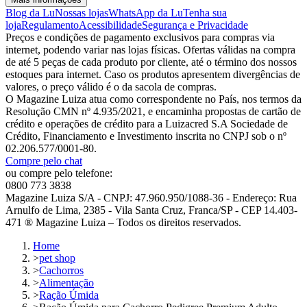
Blog da Lu
Nossas lojas
WhatsApp da Lu
Tenha sua
loja
Regulamento
Acessibilidade
Segurança e Privacidade
Preços e condições de pagamento exclusivos para compras via
internet, podendo variar nas lojas físicas. Ofertas válidas na compra
de até 5 peças de cada produto por cliente, até o término dos nossos
estoques para internet. Caso os produtos apresentem divergências de
valores, o preço válido é o da sacola de compras.
O Magazine Luiza atua como correspondente no País, nos termos da
Resolução CMN nº 4.935/2021, e encaminha propostas de cartão de
crédito e operações de crédito para a Luizacred S.A Sociedade de
Crédito, Financiamento e Investimento inscrita no CNPJ sob o nº
02.206.577/0001-80.
Compre pelo chat
ou compre pelo telefone:
0800 773 3838
Magazine Luiza S/A - CNPJ: 47.960.950/1088-36 - Endereço: Rua
Arnulfo de Lima, 2385 - Vila Santa Cruz, Franca/SP - CEP 14.403-
471 ® Magazine Luiza – Todos os direitos reservados.
Home
>
pet shop
>
Cachorros
>
Alimentação
>
Ração Úmida