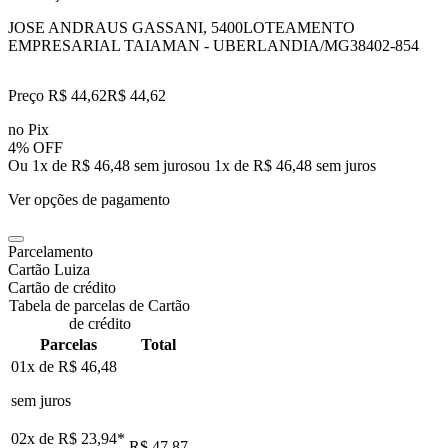
JOSE ANDRAUS GASSANI, 5400
LOTEAMENTO
EMPRESARIAL TAIAMAN - UBERLANDIA/MG
38402-854
Preço R$ 44,62
R$
44
,
62
no Pix
4% OFF
Ou 1x de R$ 46,48 sem juros
ou
1
x de
R$ 46,48
sem juros
Ver opções de pagamento
Parcelamento
Cartão Luiza
Cartão de crédito
Tabela de parcelas de Cartão
de crédito
Parcelas
Total
01x de
R$ 46,48
sem juros
02x de
R$ 23,94
*
R$ 47,87