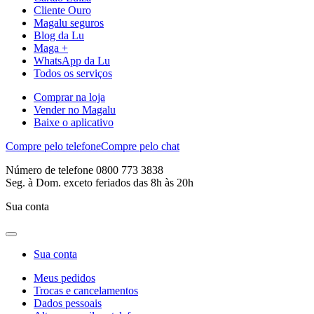
Cliente Ouro
Magalu seguros
Blog da Lu
Maga +
WhatsApp da Lu
Todos os serviços
Comprar na loja
Vender no Magalu
Baixe o aplicativo
Compre pelo telefone
Compre pelo chat
Número de telefone 0800 773 3838
Seg. à Dom. exceto feriados das 8h às 20h
Sua conta
Sua conta
Meus pedidos
Trocas e cancelamentos
Dados pessoais