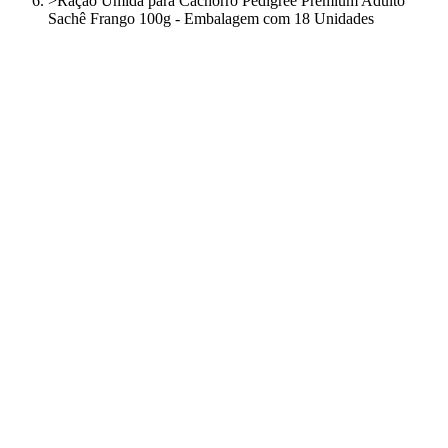
>
Ração Úmida para Cachorro Pedigree Premium Adulto
Sachê Frango 100g - Embalagem com 18 Unidades