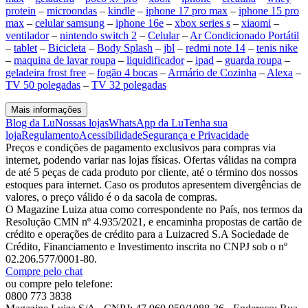
protein
–
microondas
–
kindle
–
iphone 17 pro max
–
iphone 15 pro
max
–
celular samsung
–
iphone 16e
–
xbox series s
–
xiaomi
–
ventilador
–
nintendo switch 2
–
Celular
–
Ar Condicionado Portátil
–
tablet
–
Bicicleta
–
Body Splash
–
jbl
–
redmi note 14
–
tenis nike
–
maquina de lavar roupa
–
liquidificador
–
ipad
–
guarda roupa
–
geladeira frost free
–
fogão 4 bocas
–
Armário de Cozinha
–
Alexa
–
TV 50 polegadas
–
TV 32 polegadas
Mais informações
Blog da Lu
Nossas lojas
WhatsApp da Lu
Tenha sua
loja
Regulamento
Acessibilidade
Segurança e Privacidade
Preços e condições de pagamento exclusivos para compras via
internet, podendo variar nas lojas físicas. Ofertas válidas na compra
de até 5 peças de cada produto por cliente, até o término dos nossos
estoques para internet. Caso os produtos apresentem divergências de
valores, o preço válido é o da sacola de compras.
O Magazine Luiza atua como correspondente no País, nos termos da
Resolução CMN nº 4.935/2021, e encaminha propostas de cartão de
crédito e operações de crédito para a Luizacred S.A Sociedade de
Crédito, Financiamento e Investimento inscrita no CNPJ sob o nº
02.206.577/0001-80.
Compre pelo chat
ou compre pelo telefone:
0800 773 3838