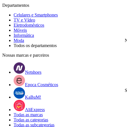
Departamentos
Celulares e Smartphones
TV e Vídeo
Eletrodomésticos
Móveis
Informática
Moda
N
Todos os departamentos
Nossas marcas e parceiros
Netshoes
Epoca Cosméticos
S
KaBuM!
AliExpress
Todas as marcas
Todas as categorias
Todas as subcategorias