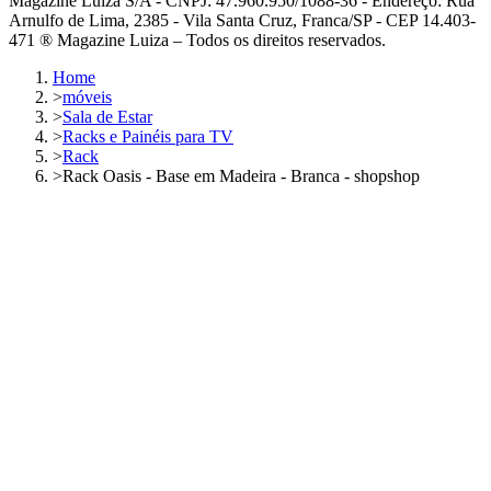
Magazine Luiza S/A - CNPJ: 47.960.950/1088-36 - Endereço: Rua
Arnulfo de Lima, 2385 - Vila Santa Cruz, Franca/SP - CEP 14.403-
471 ® Magazine Luiza – Todos os direitos reservados.
Home
>
móveis
>
Sala de Estar
>
Racks e Painéis para TV
>
Rack
>
Rack Oasis - Base em Madeira - Branca - shopshop