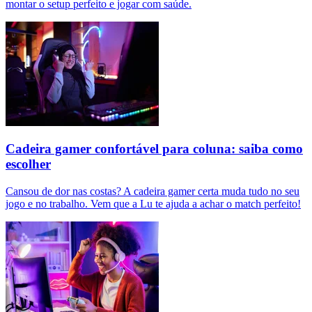
montar o setup perfeito e jogar com saúde.
Cadeira gamer confortável para coluna: saiba como
escolher
Cansou de dor nas costas? A cadeira gamer certa muda tudo no seu
jogo e no trabalho. Vem que a Lu te ajuda a achar o match perfeito!