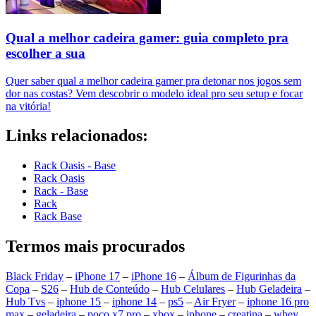
Qual a melhor cadeira gamer: guia completo pra
escolher a sua
Quer saber qual a melhor cadeira gamer pra detonar nos jogos sem
dor nas costas? Vem descobrir o modelo ideal pro seu setup e focar
na vitória!
Links relacionados:
Rack Oasis - Base
Rack Oasis
Rack - Base
Rack
Rack Base
Termos mais procurados
Black Friday
–
iPhone 17
–
iPhone 16
–
Álbum de Figurinhas da
Copa
–
S26
–
Hub de Conteúdo
–
Hub Celulares
–
Hub Geladeira
–
Hub Tvs
–
iphone 15
–
iphone 14
–
ps5
–
Air Fryer
–
iphone 16 pro
max
–
geladeira
–
poco x7 pro
–
xbox
–
iphone
–
creatina
–
whey