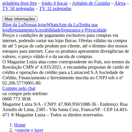
geladeira frost free
–
fogão 4 bocas
–
Armário de Cozinha
–
Alexa
–
TV 50 polegadas
–
TV 32 polegadas
Mais informações
Blog da Lu
Nossas lojas
WhatsApp da Lu
Tenha sua
loja
Regulamento
Acessibilidade
Segurança e Privacidade
Preços e condições de pagamento exclusivos para compras via
internet, podendo variar nas lojas físicas. Ofertas válidas na compra
de até 5 peças de cada produto por cliente, até o término dos nossos
estoques para internet. Caso os produtos apresentem divergências de
valores, o preço válido é o da sacola de compras.
O Magazine Luiza atua como correspondente no País, nos termos da
Resolução CMN nº 4.935/2021, e encaminha propostas de cartão de
crédito e operações de crédito para a Luizacred S.A Sociedade de
Crédito, Financiamento e Investimento inscrita no CNPJ sob o nº
02.206.577/0001-80.
Compre pelo chat
ou compre pelo telefone:
0800 773 3838
Magazine Luiza S/A - CNPJ: 47.960.950/1088-36 - Endereço: Rua
Arnulfo de Lima, 2385 - Vila Santa Cruz, Franca/SP - CEP 14.403-
471 ® Magazine Luiza – Todos os direitos reservados.
Home
>
esporte e lazer