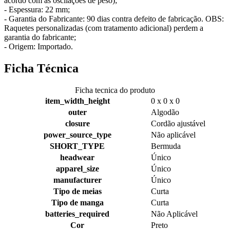
acordo com as oscilações de peso);
- Espessura: 22 mm;
- Garantia do Fabricante: 90 dias contra defeito de fabricação. OBS:
Raquetes personalizadas (com tratamento adicional) perdem a
garantia do fabricante;
- Origem: Importado.
Ficha Técnica
Ficha tecnica do produto
item_width_height
0 x 0 x 0
outer
Algodão
closure
Cordão ajustável
power_source_type
Não aplicável
SHORT_TYPE
Bermuda
headwear
Único
apparel_size
Único
manufacturer
Único
Tipo de meias
Curta
Tipo de manga
Curta
batteries_required
Não Aplicável
Cor
Preto