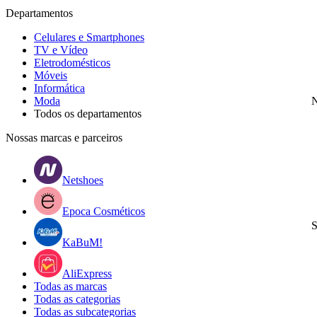
Departamentos
Celulares e Smartphones
TV e Vídeo
Eletrodomésticos
Móveis
Informática
Moda
N
Todos os departamentos
Nossas marcas e parceiros
Netshoes
Epoca Cosméticos
S
KaBuM!
AliExpress
Todas as marcas
Todas as categorias
Todas as subcategorias