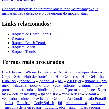
Conheça a trajetória do uniforme amarelinho, as mudanças que
marcaram cada geração e o que esperar do modelo atual
Links relacionados:
Raquete de Beach Tennis
Raquete
Raquete Beach Tennis
Raquete Beach
Raquete Tennis
Termos mais procurados
Black Friday
–
iPhone 17
–
iPhone 16
–
Álbum de Figurinhas da
Copa
–
S26
–
Hub de Conteúdo
–
Hub Celulares
–
Hub Geladeira
–
Hub Tvs
–
iphone 15
–
iphone 14
–
ps5
–
Air Fryer
–
iphone 16 pro
max
–
geladeira
–
poco x7 pro
–
xbox
–
iphone
–
creatina
–
whey
protein
–
microondas
–
kindle
–
iphone 17 pro max
–
iphone 15 pro
max
–
celular samsung
–
iphone 16e
–
xbox series s
–
xiaomi
–
ventilador
–
nintendo switch 2
–
Celular
–
Ar Condicionado Portátil
–
tablet
–
Bicicleta
–
Body Splash
–
jbl
–
redmi note 14
–
tenis nike
–
maquina de lavar roupa
–
liquidificador
–
ipad
–
guarda roupa
–