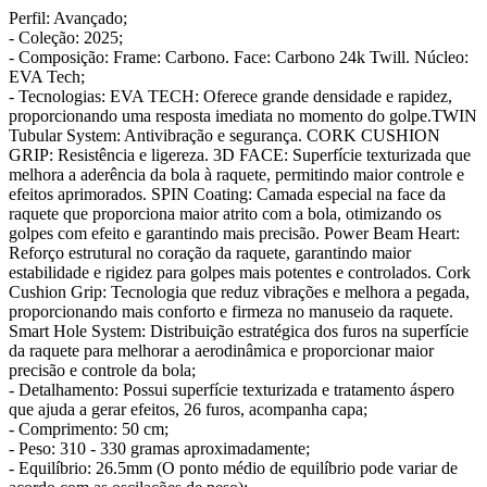
Perfil: Avançado;
- Coleção: 2025;
- Composição: Frame: Carbono. Face: Carbono 24k Twill. Núcleo:
EVA Tech;
- Tecnologias: EVA TECH: Oferece grande densidade e rapidez,
proporcionando uma resposta imediata no momento do golpe.TWIN
Tubular System: Antivibração e segurança. CORK CUSHION
GRIP: Resistência e ligereza. 3D FACE: Superfície texturizada que
melhora a aderência da bola à raquete, permitindo maior controle e
efeitos aprimorados. SPIN Coating: Camada especial na face da
raquete que proporciona maior atrito com a bola, otimizando os
golpes com efeito e garantindo mais precisão. Power Beam Heart:
Reforço estrutural no coração da raquete, garantindo maior
estabilidade e rigidez para golpes mais potentes e controlados. Cork
Cushion Grip: Tecnologia que reduz vibrações e melhora a pegada,
proporcionando mais conforto e firmeza no manuseio da raquete.
Smart Hole System: Distribuição estratégica dos furos na superfície
da raquete para melhorar a aerodinâmica e proporcionar maior
precisão e controle da bola;
- Detalhamento: Possui superfície texturizada e tratamento áspero
que ajuda a gerar efeitos, 26 furos, acompanha capa;
- Comprimento: 50 cm;
- Peso: 310 - 330 gramas aproximadamente;
- Equilíbrio: 26.5mm (O ponto médio de equilíbrio pode variar de