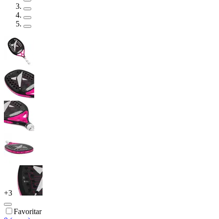
+
3
Favoritar