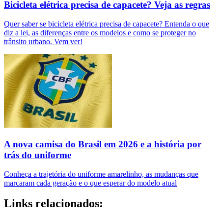
Bicicleta elétrica precisa de capacete? Veja as regras
Quer saber se bicicleta elétrica precisa de capacete? Entenda o que
diz a lei, as diferenças entre os modelos e como se proteger no
trânsito urbano. Vem ver!
A nova camisa do Brasil em 2026 e a história por
trás do uniforme
Conheça a trajetória do uniforme amarelinho, as mudanças que
marcaram cada geração e o que esperar do modelo atual
Links relacionados: