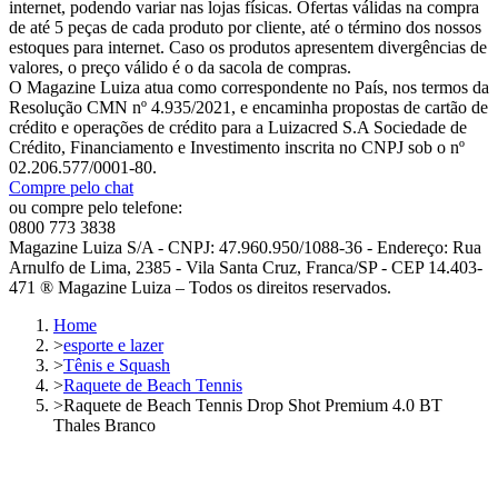
internet, podendo variar nas lojas físicas. Ofertas válidas na compra
de até 5 peças de cada produto por cliente, até o término dos nossos
estoques para internet. Caso os produtos apresentem divergências de
valores, o preço válido é o da sacola de compras.
O Magazine Luiza atua como correspondente no País, nos termos da
Resolução CMN nº 4.935/2021, e encaminha propostas de cartão de
crédito e operações de crédito para a Luizacred S.A Sociedade de
Crédito, Financiamento e Investimento inscrita no CNPJ sob o nº
02.206.577/0001-80.
Compre pelo chat
ou compre pelo telefone:
0800 773 3838
Magazine Luiza S/A - CNPJ: 47.960.950/1088-36 - Endereço: Rua
Arnulfo de Lima, 2385 - Vila Santa Cruz, Franca/SP - CEP 14.403-
471 ® Magazine Luiza – Todos os direitos reservados.
Home
>
esporte e lazer
>
Tênis e Squash
>
Raquete de Beach Tennis
>
Raquete de Beach Tennis Drop Shot Premium 4.0 BT
Thales Branco