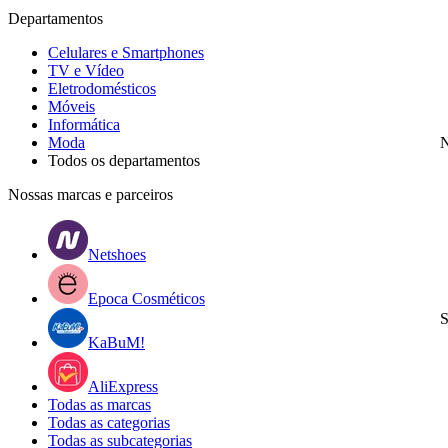
Departamentos
Celulares e Smartphones
TV e Vídeo
Eletrodomésticos
Móveis
Informática
Moda
N
Todos os departamentos
Nossas marcas e parceiros
Netshoes
Epoca Cosméticos
S
KaBuM!
AliExpress
Todas as marcas
Todas as categorias
Todas as subcategorias