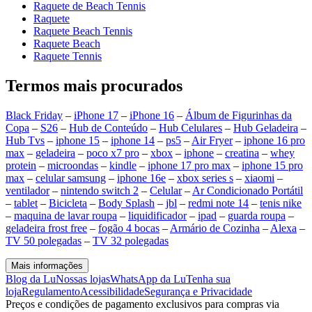
Raquete de Beach Tennis
Raquete
Raquete Beach Tennis
Raquete Beach
Raquete Tennis
Termos mais procurados
Black Friday
–
iPhone 17
–
iPhone 16
–
Álbum de Figurinhas da
Copa
–
S26
–
Hub de Conteúdo
–
Hub Celulares
–
Hub Geladeira
–
Hub Tvs
–
iphone 15
–
iphone 14
–
ps5
–
Air Fryer
–
iphone 16 pro
max
–
geladeira
–
poco x7 pro
–
xbox
–
iphone
–
creatina
–
whey
protein
–
microondas
–
kindle
–
iphone 17 pro max
–
iphone 15 pro
max
–
celular samsung
–
iphone 16e
–
xbox series s
–
xiaomi
–
ventilador
–
nintendo switch 2
–
Celular
–
Ar Condicionado Portátil
–
tablet
–
Bicicleta
–
Body Splash
–
jbl
–
redmi note 14
–
tenis nike
–
maquina de lavar roupa
–
liquidificador
–
ipad
–
guarda roupa
–
geladeira frost free
–
fogão 4 bocas
–
Armário de Cozinha
–
Alexa
–
TV 50 polegadas
–
TV 32 polegadas
Mais informações
Blog da Lu
Nossas lojas
WhatsApp da Lu
Tenha sua
loja
Regulamento
Acessibilidade
Segurança e Privacidade
Preços e condições de pagamento exclusivos para compras via