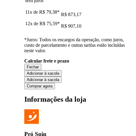
sem juros
11x de
R$ 79,38
*
R$ 873,17
12x de
R$ 75,59
*
R$ 907,10
*Juros: Todos os encargos da operação, como juros,
custo de parcelamento e outras tarifas estão incluídas
neste valor.
Calcular frete e prazo
Fechar
Adicionar à sacola
Adicionar à sacola
Comprar agora
Informações da loja
Pró Spin