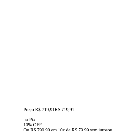
Preço R$ 719,91
R$
719
,
91
no Pix
10% OFF
Ou R$ 799,90 em 10x de R$ 79,99 sem juros
ou