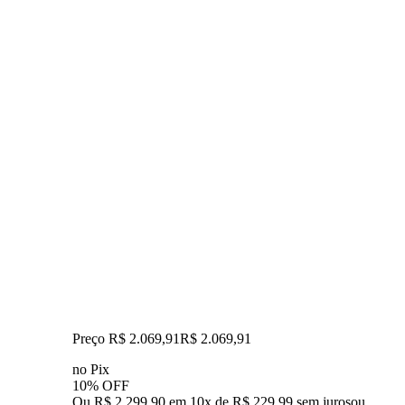
Preço R$ 2.069,91
R$
2.069
,
91
no Pix
10% OFF
Ou R$ 2.299,90 em 10x de R$ 229,99 sem juros
ou