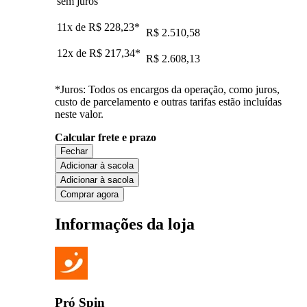
sem juros
11x de
R$ 228,23
*
R$ 2.510,58
12x de
R$ 217,34
*
R$ 2.608,13
*Juros: Todos os encargos da operação, como juros,
custo de parcelamento e outras tarifas estão incluídas
neste valor.
Calcular frete e prazo
Fechar
Adicionar à sacola
Adicionar à sacola
Comprar agora
Informações da loja
Pró Spin