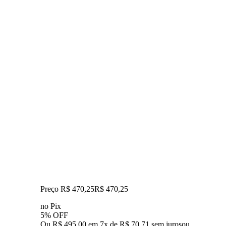
Preço R$ 470,25
R$
470
,
25
no Pix
5% OFF
Ou R$ 495,00 em 7x de R$ 70,71 sem juros
ou