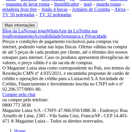
–
maquina de lavar roupa
–
liquidificador
–
ipad
–
guarda roupa
–
geladeira frost free
–
fogão 4 bocas
–
Armário de Cozinha
–
Alexa
–
TV 50 polegadas
–
TV 32 polegadas
Mais informações
Blog da Lu
Nossas lojas
WhatsApp da Lu
Tenha sua
loja
Regulamento
Acessibilidade
Segurança e Privacidade
Preços e condições de pagamento exclusivos para compras via
internet, podendo variar nas lojas físicas. Ofertas válidas na compra
de até 5 peças de cada produto por cliente, até o término dos nossos
estoques para internet. Caso os produtos apresentem divergências de
valores, o preço válido é o da sacola de compras.
O Magazine Luiza atua como correspondente no País, nos termos da
Resolução CMN nº 4.935/2021, e encaminha propostas de cartão de
crédito e operações de crédito para a Luizacred S.A Sociedade de
Crédito, Financiamento e Investimento inscrita no CNPJ sob o nº
02.206.577/0001-80.
Compre pelo chat
ou compre pelo telefone:
0800 773 3838
Magazine Luiza S/A - CNPJ: 47.960.950/1088-36 - Endereço: Rua
Arnulfo de Lima, 2385 - Vila Santa Cruz, Franca/SP - CEP 14.403-
471 ® Magazine Luiza – Todos os direitos reservados.
Home