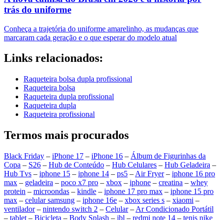
trás do uniforme
Conheça a trajetória do uniforme amarelinho, as mudanças que
marcaram cada geração e o que esperar do modelo atual
Links relacionados:
Raqueteira bolsa dupla profissional
Raqueteira bolsa
Raqueteira dupla profissional
Raqueteira dupla
Raqueteira profissional
Termos mais procurados
Black Friday
–
iPhone 17
–
iPhone 16
–
Álbum de Figurinhas da
Copa
–
S26
–
Hub de Conteúdo
–
Hub Celulares
–
Hub Geladeira
–
Hub Tvs
–
iphone 15
–
iphone 14
–
ps5
–
Air Fryer
–
iphone 16 pro
max
–
geladeira
–
poco x7 pro
–
xbox
–
iphone
–
creatina
–
whey
protein
–
microondas
–
kindle
–
iphone 17 pro max
–
iphone 15 pro
max
–
celular samsung
–
iphone 16e
–
xbox series s
–
xiaomi
–
ventilador
–
nintendo switch 2
–
Celular
–
Ar Condicionado Portátil
–
tablet
–
Bicicleta
–
Body Splash
–
jbl
–
redmi note 14
–
tenis nike