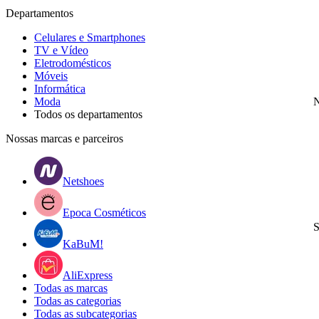
Departamentos
Celulares e Smartphones
TV e Vídeo
Eletrodomésticos
Móveis
Informática
Moda
N
Todos os departamentos
Nossas marcas e parceiros
Netshoes
Epoca Cosméticos
S
KaBuM!
AliExpress
Todas as marcas
Todas as categorias
Todas as subcategorias