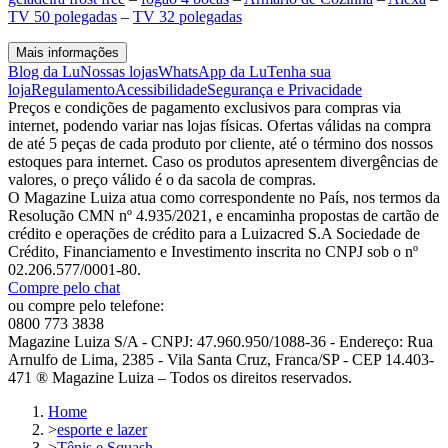
TV 50 polegadas
–
TV 32 polegadas
Mais informações
Blog da Lu
Nossas lojas
WhatsApp da Lu
Tenha sua
loja
Regulamento
Acessibilidade
Segurança e Privacidade
Preços e condições de pagamento exclusivos para compras via
internet, podendo variar nas lojas físicas. Ofertas válidas na compra
de até 5 peças de cada produto por cliente, até o término dos nossos
estoques para internet. Caso os produtos apresentem divergências de
valores, o preço válido é o da sacola de compras.
O Magazine Luiza atua como correspondente no País, nos termos da
Resolução CMN nº 4.935/2021, e encaminha propostas de cartão de
crédito e operações de crédito para a Luizacred S.A Sociedade de
Crédito, Financiamento e Investimento inscrita no CNPJ sob o nº
02.206.577/0001-80.
Compre pelo chat
ou compre pelo telefone:
0800 773 3838
Magazine Luiza S/A - CNPJ: 47.960.950/1088-36 - Endereço: Rua
Arnulfo de Lima, 2385 - Vila Santa Cruz, Franca/SP - CEP 14.403-
471 ® Magazine Luiza – Todos os direitos reservados.
Home
>
esporte e lazer
>
Tênis e Squash