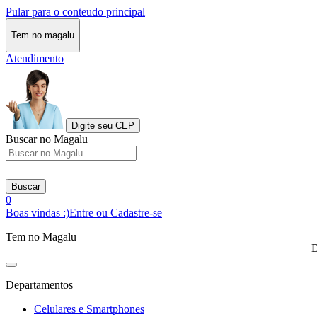
Pular para o conteudo principal
Tem no magalu
Atendimento
Digite seu CEP
Buscar no Magalu
Buscar
0
Boas vindas :)
Entre ou Cadastre-se
Tem no Magalu
D
Departamentos
Celulares e Smartphones