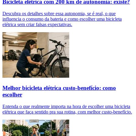
Bicicleta elétrica com 200 km de autonomia: existe?
Descubra os detalhes sobre essa autonomia, se é real, o que
influencia o consumo da bateria e como escolher uma bicicleta
elétrica sem criar falsas expectativas.
Melhor bicicleta elétrica custo-benefício: como
escolher
Entenda o que realmente importa na hora de escolher uma bicicleta
elétrica que faça sentido pra sua rotina, com melhor custo-benefício.