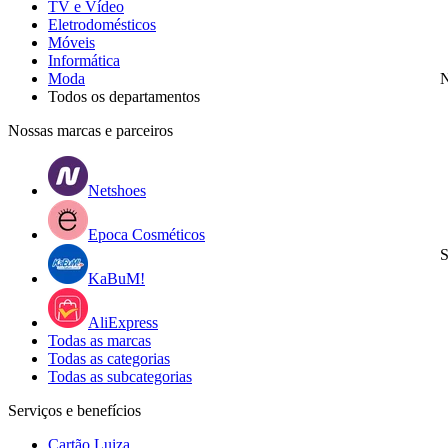
TV e Vídeo
Eletrodomésticos
Móveis
Informática
Moda
N
Todos os departamentos
Nossas marcas e parceiros
Netshoes
Epoca Cosméticos
S
KaBuM!
AliExpress
Todas as marcas
Todas as categorias
Todas as subcategorias
Serviços e benefícios
Cartão Luiza