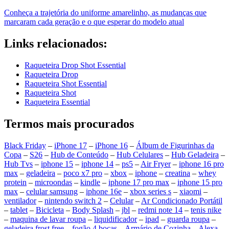
Conheça a trajetória do uniforme amarelinho, as mudanças que
marcaram cada geração e o que esperar do modelo atual
Links relacionados:
Raqueteira Drop Shot Essential
Raqueteira Drop
Raqueteira Shot Essential
Raqueteira Shot
Raqueteira Essential
Termos mais procurados
Black Friday
–
iPhone 17
–
iPhone 16
–
Álbum de Figurinhas da
Copa
–
S26
–
Hub de Conteúdo
–
Hub Celulares
–
Hub Geladeira
–
Hub Tvs
–
iphone 15
–
iphone 14
–
ps5
–
Air Fryer
–
iphone 16 pro
max
–
geladeira
–
poco x7 pro
–
xbox
–
iphone
–
creatina
–
whey
protein
–
microondas
–
kindle
–
iphone 17 pro max
–
iphone 15 pro
max
–
celular samsung
–
iphone 16e
–
xbox series s
–
xiaomi
–
ventilador
–
nintendo switch 2
–
Celular
–
Ar Condicionado Portátil
–
tablet
–
Bicicleta
–
Body Splash
–
jbl
–
redmi note 14
–
tenis nike
–
maquina de lavar roupa
–
liquidificador
–
ipad
–
guarda roupa
–
geladeira frost free
–
fogão 4 bocas
–
Armário de Cozinha
–
Alexa
–