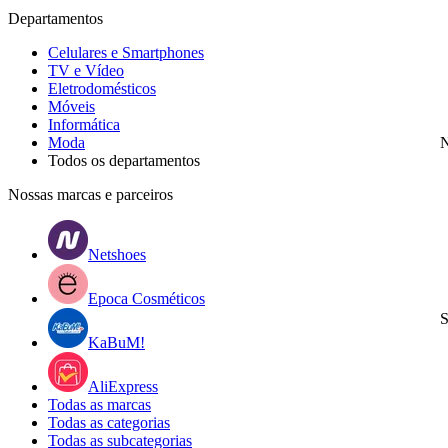
Departamentos
Celulares e Smartphones
TV e Vídeo
Eletrodomésticos
Móveis
Informática
Moda
N
Todos os departamentos
Nossas marcas e parceiros
Netshoes
Epoca Cosméticos
S
KaBuM!
AliExpress
Todas as marcas
Todas as categorias
Todas as subcategorias