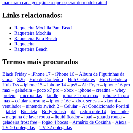
marcaram cada geração e o que esperar do modelo atual
Links relacionados:
Raqueteira Mochila Para Beach
Raqueteira Mochila
Raqueteira Para Beach
Raqueteira
Raqueteira Beach
Termos mais procurados
Black Friday
–
iPhone 17
–
iPhone 16
–
Álbum de Figurinhas da
Copa
–
S26
–
Hub de Conteúdo
–
Hub Celulares
–
Hub Geladeira
–
Hub Tvs
–
iphone 15
–
iphone 14
–
ps5
–
Air Fryer
–
iphone 16 pro
max
–
geladeira
–
poco x7 pro
–
xbox
–
iphone
–
creatina
–
whey
protein
–
microondas
–
kindle
–
iphone 17 pro max
–
iphone 15 pro
max
–
celular samsung
–
iphone 16e
–
xbox series s
–
xiaomi
–
ventilador
–
nintendo switch 2
–
Celular
–
Ar Condicionado Portátil
–
tablet
–
Bicicleta
–
Body Splash
–
jbl
–
redmi note 14
–
tenis nike
–
maquina de lavar roupa
–
liquidificador
–
ipad
–
guarda roupa
–
geladeira frost free
–
fogão 4 bocas
–
Armário de Cozinha
–
Alexa
–
TV 50 polegadas
–
TV 32 polegadas