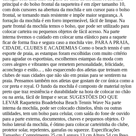
principal e do bolso frontal da raqueteira é em zíper tamanho 10,
com dois cursores na abertura da mochila e um cursor para o bolso
frontal, se tornando mais resistente e impõe maior segurança. A
forração da mochila é em forro impermeável, fácil de limpar. Na
parte frontal da mochila temos o bolso, que pode ser utilizado para
colocar carteira ou pequenos objetos de fácil acesso. Na parte
interna tivemos o cuidado em colocar uma elástico para a raquete
ficar de forma fixa e segura caso a mochila vire. PARA A PRAIA,
CIDADE, CLUBES E ACADEMIAS Como o beach tennis é um
esporte de praia, as estampas foram escolhidas com muito critério
para agradar os esportistas, escolhemos estampas da moda com
cores alegres e vibrantes que remetem personalidade, felicidade,
aconchego e estilo... , não esquecendo dos atletas que treinam em
clubes de suas cidades que não são em praias para se sentirem na
praia. Pensamos também nos atletas que gostam de cor única como a
cor preta e royal. O fundo da mochila é composto de material nylon
preto que traz resistência e durabilidade na hora de colocar no chão
ou na areia, fácil de limpar e secar. SUGESTÕES DO QUE
LEVAR Raqueteira Boadebolsa Beach Tennis Wave Na parte
interna da mochila, pode ser colocado chinelos, tênis ou outras
utilidades, tem um bolso para celular, com saída do fone de ouvido
para a parte externa, documentos, chaves e pequenos objetos. O
bolso lateral da mochila, é ótimo para colocar carteirinha do clube,
protetor solar, repelentes, garrafas ou squeeze. Especificações
Tamanho: Comprimento 25 cm Largura 13 cm Altura 54 cm Peso