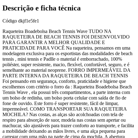
Descrição e ficha técnica
Código
dkjf1e5fe1
Raqueteira Boadebolsa Beach Tennis Wave TUDO NA
RAQUETEIRA DE BEACH TENNIS FOI DESENVOLVIDO
PARA GARANTIR A MELHOR QUALIDADE E
PRATICIDADE PARA VOCÊ Na raqueteira, pensamos em uma
modelagem exclusiva para os esportistas das modalidades de beach
tennis , mini tennis e Padlle o material é emborrachado, 100%
poliéster, super resistente, macio, flexível, confortável, seguro, e é
semelhante ao material neoprene. FORRO IMPERMEÁVEL DA
PARTE INTERNA DA RAQUETEIRA DE BEACH TENNIS
Foi pensando em segurança, conforto, praticidade e higiene que
escolhemos com critério o forro da : Raqueteira Boadebolsa Beach
Tennis Wave , ela possui três compartimentos, a parte interna com
um bolso de redinha, um bolso porta celular com saída de fio de
fone de ouvido. Este forro é super resistente, fácil de limpar,
impermeável. COMO TRANSPORTAR SUA RAQUETEIRA
MOCHILA? Nas costas, as alças são acolchoadas com tela de
respiro para absorção de suor, modela nas costas sem apertar ou
machucar, são ajustáveis para trazer conforto ao transporte, e facilita
a mobilidade deixando as mãos livres, e uma alça pequena para
carregar com uma mão na parte de cima da mochila. A abertura