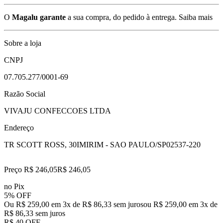
O
Magalu garante
a sua compra, do pedido à entrega.
Saiba mais
Sobre a loja
CNPJ
07.705.277/0001-69
Razão Social
VIVAJU CONFECCOES LTDA
Endereço
TR SCOTT ROSS, 30
IMIRIM - SAO PAULO/SP
02537-220
Preço R$ 246,05
R$
246
,
05
no Pix
5% OFF
Ou R$ 259,00 em 3x de R$ 86,33 sem juros
ou
R$ 259,00
em
3
x de
R$ 86,33
sem juros
R$ 40 OFF