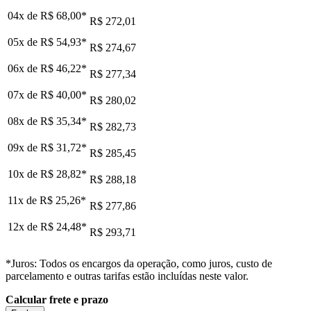
04x de
R$ 68,00
*
R$ 272,01
05x de
R$ 54,93
*
R$ 274,67
06x de
R$ 46,22
*
R$ 277,34
07x de
R$ 40,00
*
R$ 280,02
08x de
R$ 35,34
*
R$ 282,73
09x de
R$ 31,72
*
R$ 285,45
10x de
R$ 28,82
*
R$ 288,18
11x de
R$ 25,26
*
R$ 277,86
12x de
R$ 24,48
*
R$ 293,71
*Juros: Todos os encargos da operação, como juros, custo de
parcelamento e outras tarifas estão incluídas neste valor.
Calcular frete e prazo