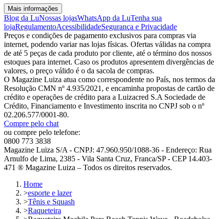
Mais informações
Blog da Lu
Nossas lojas
WhatsApp da Lu
Tenha sua
loja
Regulamento
Acessibilidade
Segurança e Privacidade
Preços e condições de pagamento exclusivos para compras via
internet, podendo variar nas lojas físicas. Ofertas válidas na compra
de até 5 peças de cada produto por cliente, até o término dos nossos
estoques para internet. Caso os produtos apresentem divergências de
valores, o preço válido é o da sacola de compras.
O Magazine Luiza atua como correspondente no País, nos termos da
Resolução CMN nº 4.935/2021, e encaminha propostas de cartão de
crédito e operações de crédito para a Luizacred S.A Sociedade de
Crédito, Financiamento e Investimento inscrita no CNPJ sob o nº
02.206.577/0001-80.
Compre pelo chat
ou compre pelo telefone:
0800 773 3838
Magazine Luiza S/A - CNPJ: 47.960.950/1088-36 - Endereço: Rua
Arnulfo de Lima, 2385 - Vila Santa Cruz, Franca/SP - CEP 14.403-
471 ® Magazine Luiza – Todos os direitos reservados.
Home
>
esporte e lazer
>
Tênis e Squash
>
Raqueteira