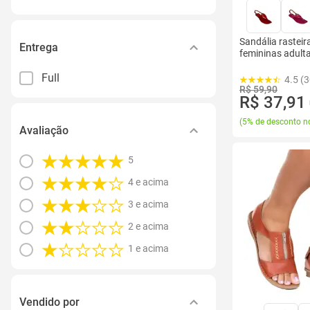
Sandália rasteir
Entrega
femininas adult
Full
4.5 (3
R$ 59,90
R$ 37,91
(
5% de desconto no
Avaliação
5
4 e acima
3 e acima
2 e acima
1 e acima
Vendido por