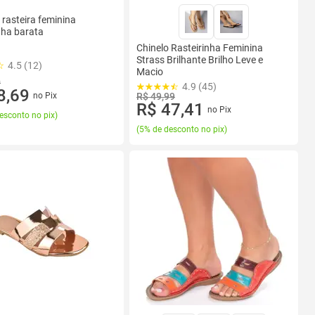
 rasteira feminina
nha barata
Chinelo Rasteirinha Feminina
Strass Brilhante Brilho Leve e
4.5 (12)
Macio
0
4.9 (45)
8,69
no Pix
R$ 49,99
R$ 47,41
no Pix
esconto no pix
)
(
5% de desconto no pix
)