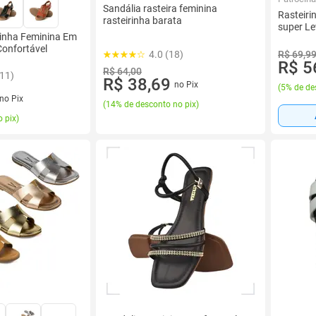
Sandália rasteira feminina
Rasteiri
rasteirinha barata
super Le
rinha Feminina Em
Confortável
R$ 69,9
4.0 (18)
R$ 5
R$ 64,00
111)
R$ 38,69
no Pix
(
5% de de
no Pix
(
14% de desconto no pix
)
 pix
)