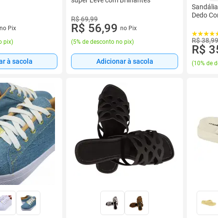
Sandália
Dedo Con
R$ 69,99
R$ 56,99
no Pix
no Pix
R$ 38,9
 pix
)
(
5% de desconto no pix
)
R$ 3
ar à sacola
Adicionar à sacola
(
10% de d