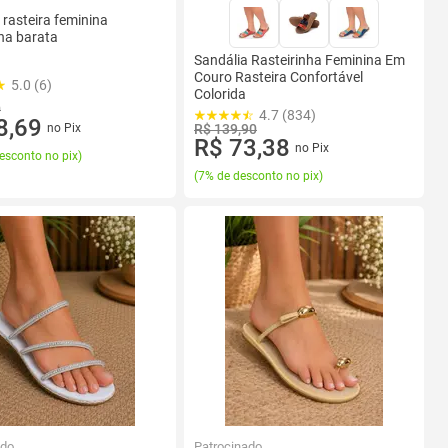
 rasteira feminina
nha barata
Sandália Rasteirinha Feminina Em
Couro Rasteira Confortável
5.0 (6)
Colorida
0
4.7 (834)
8,69
no Pix
R$ 139,90
R$ 73,38
no Pix
esconto no pix
)
(
7% de desconto no pix
)
ado
Patrocinado