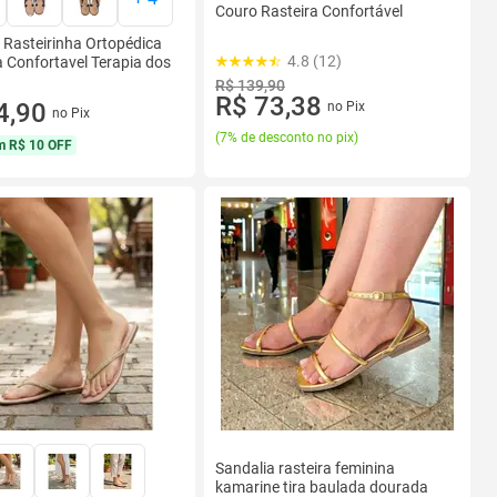
Couro Rasteira Confortável
 Rasteirinha Ortopédica
4.8 (12)
 Confortavel Terapia dos
R$ 139,90
R$ 73,38
4,90
no Pix
no Pix
(
7% de desconto no pix
)
m
R$ 10 OFF
Sandalia rasteira feminina
kamarine tira baulada dourada