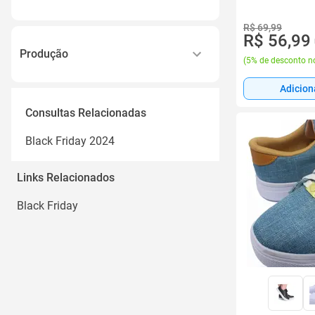
Pedraria
Ver todos
1
Strass
R$ 69,99
R$ 56,99
1 Par
Brilho
Produção
(
5% de desconto no
01 Par
Ver todos
Nacional
Adicion
Par
Brasil
Consultas Relacionadas
01
Produto internacional
Ver todos
Black Friday 2024
Artesanal
Internacional
Links Relacionados
Ver todos
Black Friday