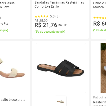
Sandalias Femininas Rasteirinhas
Star Casual
Chinelo
Conforto e Estilo
o Leve
Moleca O
5.0 (3)
)
R$ 25,00
R$ 6
R$ 21,76
no Pix
no Pix
no pix
)
(
14% de d
(
5% de desconto no pix
)
Patrocin
 salto bloco prata
Rasteiri