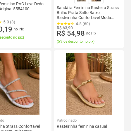
 Feminino PVC Leve Dedo
Sandália Feminina Rasteira Strass
riginal 5554100
Brilho Prata Salto Baixo
Rasteirinha Confortável Moda
5.0 (3)
Pedraria Dourada
4.5 (60)
0,19
R$ 63,90
no Pix
R$ 54,98
no Pix
esconto no pix
)
(
5% de desconto no pix
)
ado
Patrocinado
nha Strass Confortável
Rasteirinha feminina casual