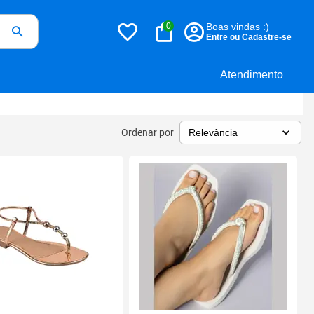
0
Boas vindas :)
Entre ou Cadastre-se
Atendimento
Ordenar por