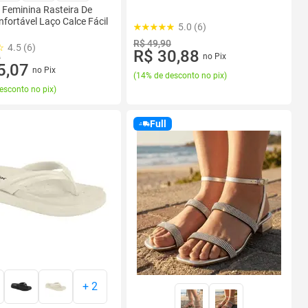
 Feminina Rasteira De
fortável Laço Calce Fácil
5.0 (6)
R$ 49,90
4.5 (6)
R$ 30,88
9
no Pix
5,07
no Pix
(
14% de desconto no pix
)
esconto no pix
)
Full
+
2