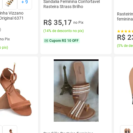
+
9
Sandalia Feminina Confortavel
Rasteira Strass Brilho
rinha Vizzano
Rasteiri
Original 6371
feminin
R$ 35,17
no Pix
)
(
14% de desconto no pix
)
R$ 2
no Pix
Cupom
R$ 10 OFF
(
5% de de
 pix
)