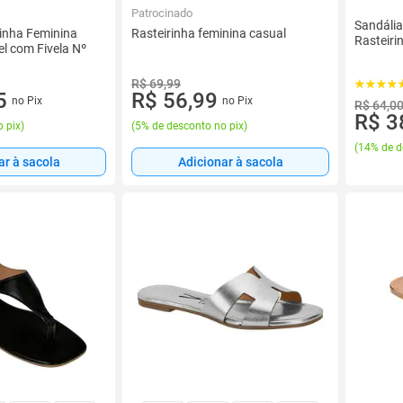
Patrocinado
Sandália
rinha Feminina
Rasteirinha feminina casual
Rasteiri
el com Fivela Nº
R$ 69,99
5
R$ 56,99
no Pix
no Pix
R$ 64,0
R$ 3
 pix
)
(
5% de desconto no pix
)
(
14% de d
ar à sacola
Adicionar à sacola