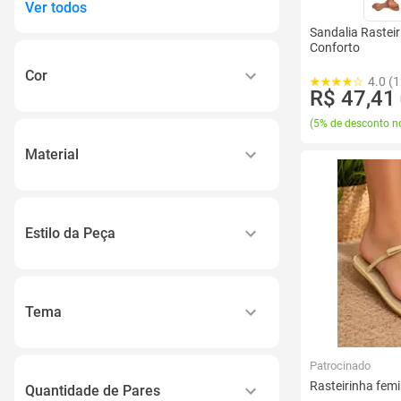
Ver todos
Sandalia Rastei
Conforto
Cor
4.0 (1
R$ 47,41
Preto
(
5% de desconto no
Bege
Material
Branco
Sintético
Outros
Couro
Dourado
Estilo da Peça
Napa
Ver todos
Casual
Material Sintético
Rasteira
Couro Legítimo
Tema
Rasteirinha
Ver todos
Casual
Sandália
Patrocinado
Verão
Slide
Rasteirinha femi
Quantidade de Pares