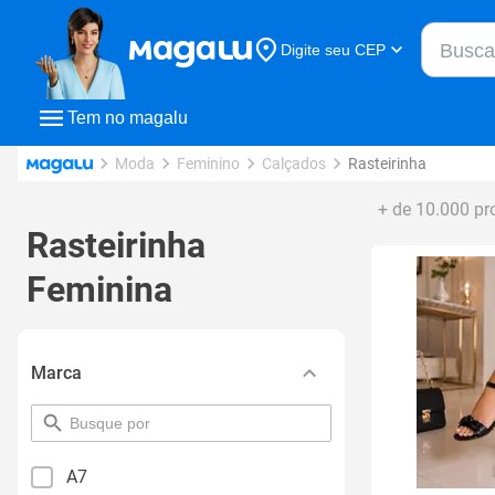
Buscar n
Digite seu CEP
Buscar
Tem no magalu
Moda
Feminino
Calçados
Rasteirinha
+ de 10.000 pr
Rasteirinha
Feminina
Marca
pesquisar
por
filtro
A7