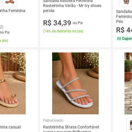
Sandália Rasteira Feminina
Rasteirinha Verão - Mr try shoes
rinha Feminina
perola
Sandalia
Feminina
R$ 34,39
Pés
no Pix
2)
R$ 4
(
14% de desconto no pix
)
no Pix
Cupo
 pix
)
Patrocinado
nina casual
Rasteirinha Strass Confortável
super Leve com Brilhantes