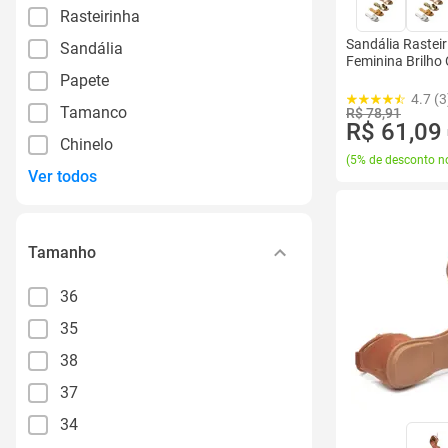
Rasteirinha
Sandália Rastei
Sandália
Feminina Brilho 
Papete
4.7 (3
Tamanco
R$ 78,91
R$ 61,09
Chinelo
(
5% de desconto no
Ver todos
Tamanho
36
35
38
37
34