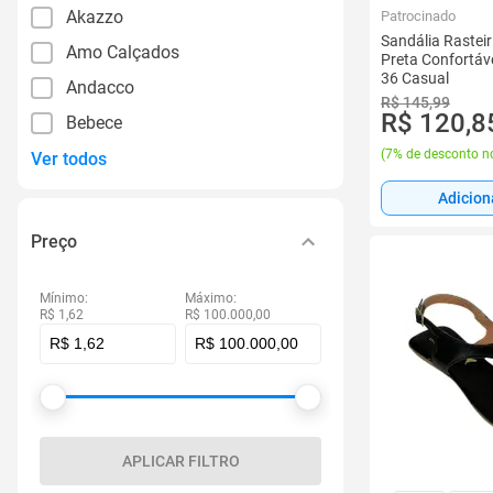
Akazzo
Patrocinado
Sandália Rastei
Amo Calçados
Preta Confortáv
36 Casual
Andacco
R$ 145,99
R$ 120,8
Bebece
(
7% de desconto no
Ver todos
Adicion
Preço
Mínimo:
Máximo:
R$ 1,62
R$ 100.000,00
APLICAR FILTRO