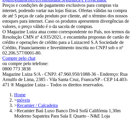
Preços e condições de pagamento exclusivos para compras via
internet, podendo variar nas lojas físicas. Ofertas válidas na compra
de até 5 peças de cada produto por cliente, até o término dos nossos
estoques para internet. Caso os produtos apresentem divergências de
valores, o preço válido é o da sacola de compras.
O Magazine Luiza atua como correspondente no País, nos termos da
Resolução CMN nº 4.935/2021, e encaminha propostas de cartão de
crédito e operações de crédito para a Luizacred S.A Sociedade de
Crédito, Financiamento e Investimento inscrita no CNPJ sob o nº
02.206.577/0001-80.
Compre pelo chat
ou compre pelo telefone:
0800 773 3838
Magazine Luiza S/A - CNPJ: 47.960.950/1088-36 - Endereço: Rua
Arnulfo de Lima, 2385 - Vila Santa Cruz, Franca/SP - CEP 14.403-
471 ® Magazine Luiza – Todos os direitos reservados.
Home
>
móveis
>
Recamier / Calçadeira
>
Recamier Baú Luxo Banco Divã Sofá Califórnia 1,30m
Moderno Sapateira Para Sala E Quarto - N&E Loja