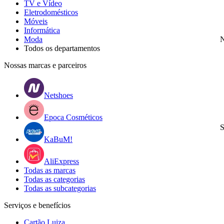
TV e Vídeo
Eletrodomésticos
Móveis
Informática
Moda
N
Todos os departamentos
Nossas marcas e parceiros
Netshoes
Epoca Cosméticos
S
KaBuM!
AliExpress
Todas as marcas
Todas as categorias
Todas as subcategorias
Serviços e benefícios
Cartão Luiza