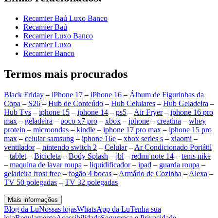
Recamier Baú Luxo Banco
Recamier Baú
Recamier Luxo Banco
Recamier Luxo
Recamier Banco
Termos mais procurados
Black Friday
–
iPhone 17
–
iPhone 16
–
Álbum de Figurinhas da
Copa
–
S26
–
Hub de Conteúdo
–
Hub Celulares
–
Hub Geladeira
–
Hub Tvs
–
iphone 15
–
iphone 14
–
ps5
–
Air Fryer
–
iphone 16 pro
max
–
geladeira
–
poco x7 pro
–
xbox
–
iphone
–
creatina
–
whey
protein
–
microondas
–
kindle
–
iphone 17 pro max
–
iphone 15 pro
max
–
celular samsung
–
iphone 16e
–
xbox series s
–
xiaomi
–
ventilador
–
nintendo switch 2
–
Celular
–
Ar Condicionado Portátil
–
tablet
–
Bicicleta
–
Body Splash
–
jbl
–
redmi note 14
–
tenis nike
–
maquina de lavar roupa
–
liquidificador
–
ipad
–
guarda roupa
–
geladeira frost free
–
fogão 4 bocas
–
Armário de Cozinha
–
Alexa
–
TV 50 polegadas
–
TV 32 polegadas
Mais informações
Blog da Lu
Nossas lojas
WhatsApp da Lu
Tenha sua
loja
Regulamento
Acessibilidade
Segurança e Privacidade