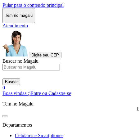
Pular para o conteudo principal
Tem no magalu
Atendimento
Digite seu CEP
Buscar no Magalu
Buscar
0
Boas vindas :)
Entre ou Cadastre-se
Tem no Magalu
D
Departamentos
Celulares e Smartphones