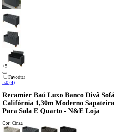
+
5
Favoritar
5.0 (4)
Recamier Baú Luxo Banco Divã Sofá
Califórnia 1,30m Moderno Sapateira
Para Sala E Quarto - N&E Loja
Cor:
Cinza