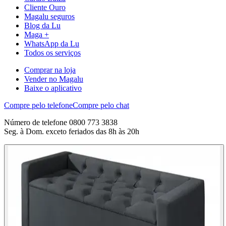
Cliente Ouro
Magalu seguros
Blog da Lu
Maga +
WhatsApp da Lu
Todos os serviços
Comprar na loja
Vender no Magalu
Baixe o aplicativo
Compre pelo telefone
Compre pelo chat
Número de telefone 0800 773 3838
Seg. à Dom. exceto feriados das 8h às 20h