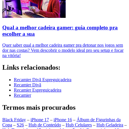
Qual a melhor cadeira gamer: guia completo pra
escolher a sua
Quer saber qual a melhor cadeira gamer pra detonar nos jogos sem
dor nas costas? Vem descobrir o modelo ideal pro seu setup e focar
na vitória!
Links relacionados:
Recamier Divã Espreguiçadeira
Recamier Divã
Recamier Espreguiçadeira
Recamier
Termos mais procurados
Black Friday
–
iPhone 17
–
iPhone 16
–
Álbum de Figurinhas da
Copa
–
S26
–
Hub de Conteúdo
–
Hub Celulares
–
Hub Geladeira
–