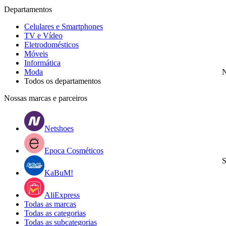
Departamentos
Celulares e Smartphones
TV e Vídeo
Eletrodomésticos
Móveis
Informática
Moda
N
Todos os departamentos
Nossas marcas e parceiros
Netshoes
Epoca Cosméticos
S
KaBuM!
AliExpress
Todas as marcas
Todas as categorias
Todas as subcategorias