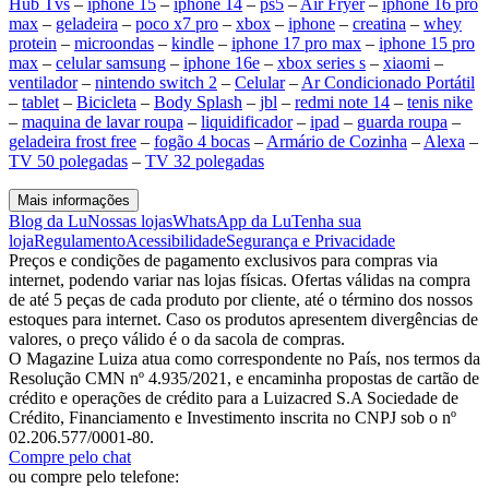
Hub Tvs
–
iphone 15
–
iphone 14
–
ps5
–
Air Fryer
–
iphone 16 pro
max
–
geladeira
–
poco x7 pro
–
xbox
–
iphone
–
creatina
–
whey
protein
–
microondas
–
kindle
–
iphone 17 pro max
–
iphone 15 pro
max
–
celular samsung
–
iphone 16e
–
xbox series s
–
xiaomi
–
ventilador
–
nintendo switch 2
–
Celular
–
Ar Condicionado Portátil
–
tablet
–
Bicicleta
–
Body Splash
–
jbl
–
redmi note 14
–
tenis nike
–
maquina de lavar roupa
–
liquidificador
–
ipad
–
guarda roupa
–
geladeira frost free
–
fogão 4 bocas
–
Armário de Cozinha
–
Alexa
–
TV 50 polegadas
–
TV 32 polegadas
Mais informações
Blog da Lu
Nossas lojas
WhatsApp da Lu
Tenha sua
loja
Regulamento
Acessibilidade
Segurança e Privacidade
Preços e condições de pagamento exclusivos para compras via
internet, podendo variar nas lojas físicas. Ofertas válidas na compra
de até 5 peças de cada produto por cliente, até o término dos nossos
estoques para internet. Caso os produtos apresentem divergências de
valores, o preço válido é o da sacola de compras.
O Magazine Luiza atua como correspondente no País, nos termos da
Resolução CMN nº 4.935/2021, e encaminha propostas de cartão de
crédito e operações de crédito para a Luizacred S.A Sociedade de
Crédito, Financiamento e Investimento inscrita no CNPJ sob o nº
02.206.577/0001-80.
Compre pelo chat
ou compre pelo telefone: