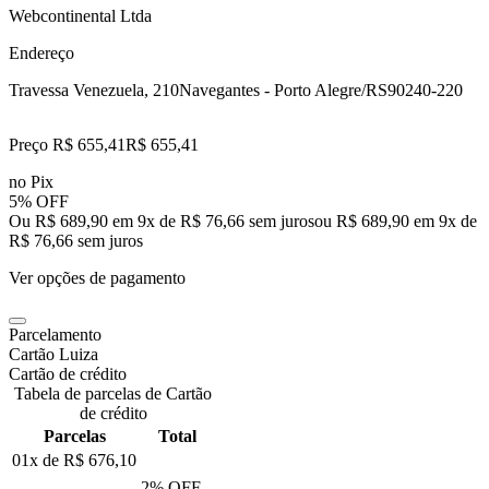
Webcontinental Ltda
Endereço
Travessa Venezuela, 210
Navegantes - Porto Alegre/RS
90240-220
Preço R$ 655,41
R$
655
,
41
no Pix
5% OFF
Ou R$ 689,90 em 9x de R$ 76,66 sem juros
ou
R$ 689,90
em
9
x de
R$ 76,66
sem juros
Ver opções de pagamento
Parcelamento
Cartão Luiza
Cartão de crédito
Tabela de parcelas de Cartão
de crédito
Parcelas
Total
01x de
R$ 676,10
2
% OFF