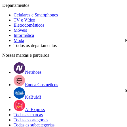
Departamentos
Celulares e Smartphones
TV e Vídeo
Eletrodomésticos
Móveis
Informática
Moda
N
Todos os departamentos
Nossas marcas e parceiros
Netshoes
Epoca Cosméticos
S
KaBuM!
AliExpress
Todas as marcas
Todas as categorias
Todas as subcategorias