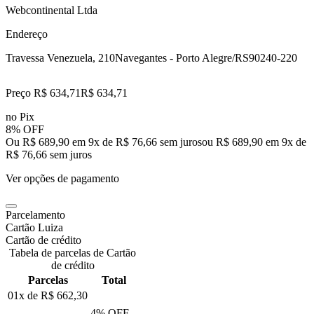
Webcontinental Ltda
Endereço
Travessa Venezuela, 210
Navegantes - Porto Alegre/RS
90240-220
Preço R$ 634,71
R$
634
,
71
no Pix
8% OFF
Ou R$ 689,90 em 9x de R$ 76,66 sem juros
ou
R$ 689,90
em
9
x de
R$ 76,66
sem juros
Ver opções de pagamento
Parcelamento
Cartão Luiza
Cartão de crédito
Tabela de parcelas de Cartão
de crédito
Parcelas
Total
01x de
R$ 662,30
4
% OFF