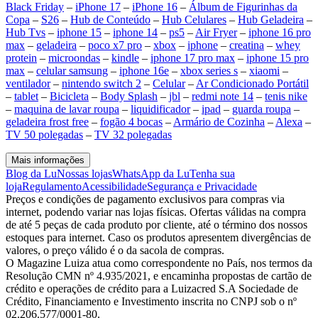
Black Friday
–
iPhone 17
–
iPhone 16
–
Álbum de Figurinhas da
Copa
–
S26
–
Hub de Conteúdo
–
Hub Celulares
–
Hub Geladeira
–
Hub Tvs
–
iphone 15
–
iphone 14
–
ps5
–
Air Fryer
–
iphone 16 pro
max
–
geladeira
–
poco x7 pro
–
xbox
–
iphone
–
creatina
–
whey
protein
–
microondas
–
kindle
–
iphone 17 pro max
–
iphone 15 pro
max
–
celular samsung
–
iphone 16e
–
xbox series s
–
xiaomi
–
ventilador
–
nintendo switch 2
–
Celular
–
Ar Condicionado Portátil
–
tablet
–
Bicicleta
–
Body Splash
–
jbl
–
redmi note 14
–
tenis nike
–
maquina de lavar roupa
–
liquidificador
–
ipad
–
guarda roupa
–
geladeira frost free
–
fogão 4 bocas
–
Armário de Cozinha
–
Alexa
–
TV 50 polegadas
–
TV 32 polegadas
Mais informações
Blog da Lu
Nossas lojas
WhatsApp da Lu
Tenha sua
loja
Regulamento
Acessibilidade
Segurança e Privacidade
Preços e condições de pagamento exclusivos para compras via
internet, podendo variar nas lojas físicas. Ofertas válidas na compra
de até 5 peças de cada produto por cliente, até o término dos nossos
estoques para internet. Caso os produtos apresentem divergências de
valores, o preço válido é o da sacola de compras.
O Magazine Luiza atua como correspondente no País, nos termos da
Resolução CMN nº 4.935/2021, e encaminha propostas de cartão de
crédito e operações de crédito para a Luizacred S.A Sociedade de
Crédito, Financiamento e Investimento inscrita no CNPJ sob o nº
02.206.577/0001-80.