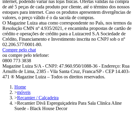
internet, podendo variar nas lojas físicas. Ofertas válidas na compra
de até 5 peças de cada produto por cliente, até o término dos nossos
estoques para internet. Caso os produtos apresentem divergências de
valores, o preço válido é o da sacola de compras.
O Magazine Luiza atua como correspondente no País, nos termos da
Resolução CMN nº 4.935/2021, e encaminha propostas de cartão de
crédito e operações de crédito para a Luizacred S.A Sociedade de
Crédito, Financiamento e Investimento inscrita no CNPJ sob o nº
02.206.577/0001-80.
Compre pelo chat
ou compre pelo telefone:
0800 773 3838
Magazine Luiza S/A - CNPJ: 47.960.950/1088-36 - Endereço: Rua
Arnulfo de Lima, 2385 - Vila Santa Cruz, Franca/SP - CEP 14.403-
471 ® Magazine Luiza – Todos os direitos reservados.
Home
>
móveis
>
Recamier / Calçadeira
>
Recamier Divã Espreguiçadeira Para Sala Cliníca Aline
Suede - Black House Decor