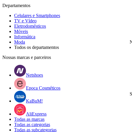
Departamentos
Celulares e Smartphones
TV e Vídeo
Eletrodomésticos
Móveis
Informática
Moda
N
Todos os departamentos
Nossas marcas e parceiros
Netshoes
Epoca Cosméticos
S
KaBuM!
AliExpress
Todas as marcas
Todas as categorias
Todas as subcategorias