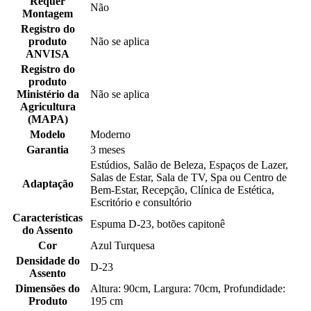
Requer
Não
Montagem
Registro do
produto
Não se aplica
ANVISA
Registro do
produto
Ministério da
Não se aplica
Agricultura
(MAPA)
Modelo
Moderno
Garantia
3 meses
Estúdios, Salão de Beleza, Espaços de Lazer,
Salas de Estar, Sala de TV, Spa ou Centro de
Adaptação
Bem-Estar, Recepção, Clínica de Estética,
Escritório e consultório
Características
Espuma D-23, botões capitonê
do Assento
Cor
Azul Turquesa
Densidade do
D-23
Assento
Dimensões do
Altura: 90cm, Largura: 70cm, Profundidade:
Produto
195 cm