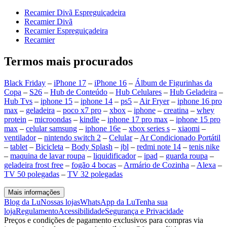
Recamier Divã Espreguiçadeira
Recamier Divã
Recamier Espreguiçadeira
Recamier
Termos mais procurados
Black Friday
–
iPhone 17
–
iPhone 16
–
Álbum de Figurinhas da
Copa
–
S26
–
Hub de Conteúdo
–
Hub Celulares
–
Hub Geladeira
–
Hub Tvs
–
iphone 15
–
iphone 14
–
ps5
–
Air Fryer
–
iphone 16 pro
max
–
geladeira
–
poco x7 pro
–
xbox
–
iphone
–
creatina
–
whey
protein
–
microondas
–
kindle
–
iphone 17 pro max
–
iphone 15 pro
max
–
celular samsung
–
iphone 16e
–
xbox series s
–
xiaomi
–
ventilador
–
nintendo switch 2
–
Celular
–
Ar Condicionado Portátil
–
tablet
–
Bicicleta
–
Body Splash
–
jbl
–
redmi note 14
–
tenis nike
–
maquina de lavar roupa
–
liquidificador
–
ipad
–
guarda roupa
–
geladeira frost free
–
fogão 4 bocas
–
Armário de Cozinha
–
Alexa
–
TV 50 polegadas
–
TV 32 polegadas
Mais informações
Blog da Lu
Nossas lojas
WhatsApp da Lu
Tenha sua
loja
Regulamento
Acessibilidade
Segurança e Privacidade
Preços e condições de pagamento exclusivos para compras via