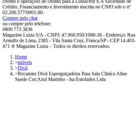
crédito e operações de crédito para a Luizacred S.A Sociedade de
Crédito, Financiamento e Investimento inscrita no CNPJ sob o nº
02.206.577/0001-80.
Compre pelo chat
ou compre pelo telefone:
0800 773 3838
Magazine Luiza S/A - CNPJ: 47.960.950/1088-36 - Endereço: Rua
Arnulfo de Lima, 2385 - Vila Santa Cruz, Franca/SP - CEP 14.403-
471 ® Magazine Luiza – Todos os direitos reservados.
Home
>
móveis
>
Divã
>
Recamier Divã Espreguiçadeira Para Sala Cliníca Aline
Suede Cor:Azul Marinho - Isa Estofados Ltda