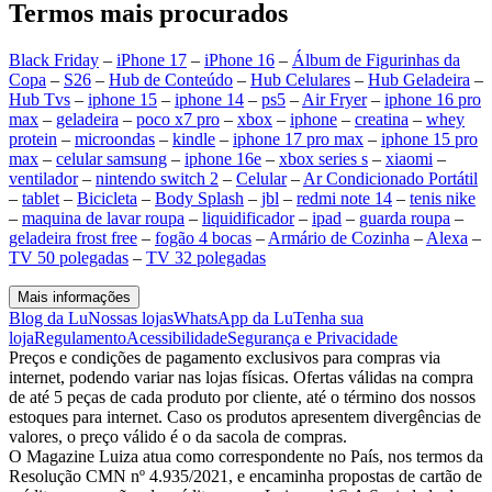
Termos mais procurados
Black Friday
–
iPhone 17
–
iPhone 16
–
Álbum de Figurinhas da
Copa
–
S26
–
Hub de Conteúdo
–
Hub Celulares
–
Hub Geladeira
–
Hub Tvs
–
iphone 15
–
iphone 14
–
ps5
–
Air Fryer
–
iphone 16 pro
max
–
geladeira
–
poco x7 pro
–
xbox
–
iphone
–
creatina
–
whey
protein
–
microondas
–
kindle
–
iphone 17 pro max
–
iphone 15 pro
max
–
celular samsung
–
iphone 16e
–
xbox series s
–
xiaomi
–
ventilador
–
nintendo switch 2
–
Celular
–
Ar Condicionado Portátil
–
tablet
–
Bicicleta
–
Body Splash
–
jbl
–
redmi note 14
–
tenis nike
–
maquina de lavar roupa
–
liquidificador
–
ipad
–
guarda roupa
–
geladeira frost free
–
fogão 4 bocas
–
Armário de Cozinha
–
Alexa
–
TV 50 polegadas
–
TV 32 polegadas
Mais informações
Blog da Lu
Nossas lojas
WhatsApp da Lu
Tenha sua
loja
Regulamento
Acessibilidade
Segurança e Privacidade
Preços e condições de pagamento exclusivos para compras via
internet, podendo variar nas lojas físicas. Ofertas válidas na compra
de até 5 peças de cada produto por cliente, até o término dos nossos
estoques para internet. Caso os produtos apresentem divergências de
valores, o preço válido é o da sacola de compras.
O Magazine Luiza atua como correspondente no País, nos termos da
Resolução CMN nº 4.935/2021, e encaminha propostas de cartão de