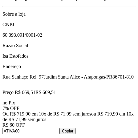
Sobre a loja
CNPJ
60.393.091/0001-02
Razão Social
Isa Estofados
Endereço
Rua Sanhaço Rei, 97
Jardim Santa Alice - Arapongas/PR
86701-810
Preço R$ 669,51
R$
669
,
51
no Pix
7% OFF
Ou R$ 719,90 em 10x de R$ 71,99 sem juros
ou
R$ 719,90
em
10
x
de
R$ 71,99
sem juros
R$ 60 OFF
Copiar