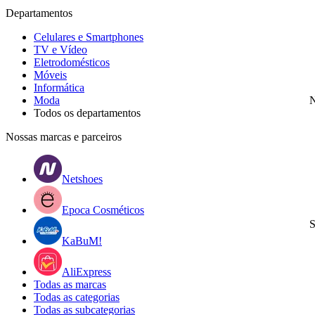
Departamentos
Celulares e Smartphones
TV e Vídeo
Eletrodomésticos
Móveis
Informática
Moda
N
Todos os departamentos
Nossas marcas e parceiros
Netshoes
Epoca Cosméticos
S
KaBuM!
AliExpress
Todas as marcas
Todas as categorias
Todas as subcategorias