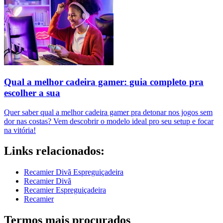
Qual a melhor cadeira gamer: guia completo pra
escolher a sua
Quer saber qual a melhor cadeira gamer pra detonar nos jogos sem
dor nas costas? Vem descobrir o modelo ideal pro seu setup e focar
na vitória!
Links relacionados:
Recamier Divã Espreguiçadeira
Recamier Divã
Recamier Espreguiçadeira
Recamier
Termos mais procurados