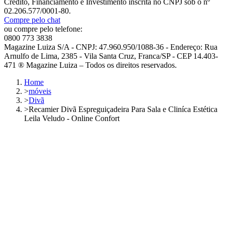
Crédito, Financiamento e Investimento inscrita no CNPJ sob o nº
02.206.577/0001-80.
Compre pelo chat
ou compre pelo telefone:
0800 773 3838
Magazine Luiza S/A - CNPJ: 47.960.950/1088-36 - Endereço: Rua
Arnulfo de Lima, 2385 - Vila Santa Cruz, Franca/SP - CEP 14.403-
471 ® Magazine Luiza – Todos os direitos reservados.
Home
>
móveis
>
Divã
>
Recamier Divã Espreguiçadeira Para Sala e Cliníca Estética
Leila Veludo - Online Confort