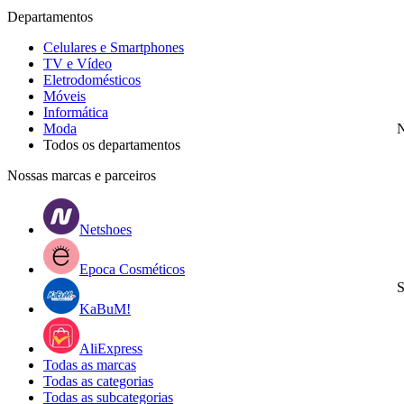
Departamentos
Celulares e Smartphones
TV e Vídeo
Eletrodomésticos
Móveis
Informática
Moda
N
Todos os departamentos
Nossas marcas e parceiros
Netshoes
Epoca Cosméticos
S
KaBuM!
AliExpress
Todas as marcas
Todas as categorias
Todas as subcategorias