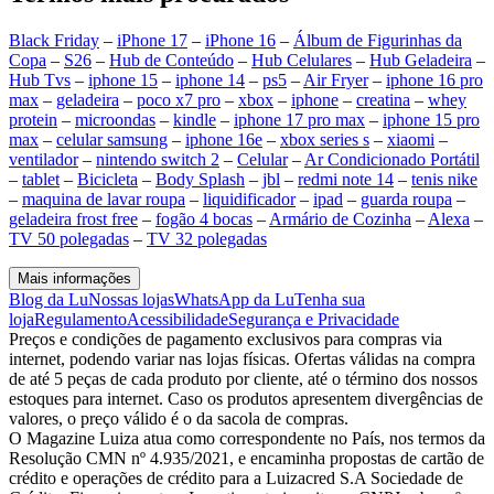
Black Friday
–
iPhone 17
–
iPhone 16
–
Álbum de Figurinhas da
Copa
–
S26
–
Hub de Conteúdo
–
Hub Celulares
–
Hub Geladeira
–
Hub Tvs
–
iphone 15
–
iphone 14
–
ps5
–
Air Fryer
–
iphone 16 pro
max
–
geladeira
–
poco x7 pro
–
xbox
–
iphone
–
creatina
–
whey
protein
–
microondas
–
kindle
–
iphone 17 pro max
–
iphone 15 pro
max
–
celular samsung
–
iphone 16e
–
xbox series s
–
xiaomi
–
ventilador
–
nintendo switch 2
–
Celular
–
Ar Condicionado Portátil
–
tablet
–
Bicicleta
–
Body Splash
–
jbl
–
redmi note 14
–
tenis nike
–
maquina de lavar roupa
–
liquidificador
–
ipad
–
guarda roupa
–
geladeira frost free
–
fogão 4 bocas
–
Armário de Cozinha
–
Alexa
–
TV 50 polegadas
–
TV 32 polegadas
Mais informações
Blog da Lu
Nossas lojas
WhatsApp da Lu
Tenha sua
loja
Regulamento
Acessibilidade
Segurança e Privacidade
Preços e condições de pagamento exclusivos para compras via
internet, podendo variar nas lojas físicas. Ofertas válidas na compra
de até 5 peças de cada produto por cliente, até o término dos nossos
estoques para internet. Caso os produtos apresentem divergências de
valores, o preço válido é o da sacola de compras.
O Magazine Luiza atua como correspondente no País, nos termos da
Resolução CMN nº 4.935/2021, e encaminha propostas de cartão de
crédito e operações de crédito para a Luizacred S.A Sociedade de