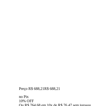
Preço R$ 688,21
R$
688
,
21
no Pix
10% OFF
Ou R$ 764,68 em 10x de R$ 76,47 sem juros
ou