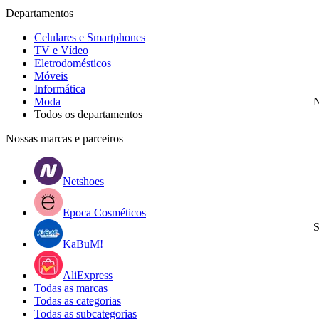
Departamentos
Celulares e Smartphones
TV e Vídeo
Eletrodomésticos
Móveis
Informática
Moda
N
Todos os departamentos
Nossas marcas e parceiros
Netshoes
Epoca Cosméticos
S
KaBuM!
AliExpress
Todas as marcas
Todas as categorias
Todas as subcategorias