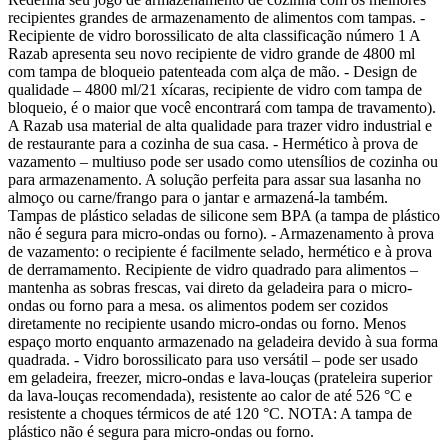
recipientes grandes de armazenamento de alimentos com tampas. -
Recipiente de vidro borossilicato de alta classificação número 1 A
Razab apresenta seu novo recipiente de vidro grande de 4800 ml
com tampa de bloqueio patenteada com alça de mão. - Design de
qualidade – 4800 ml/21 xícaras, recipiente de vidro com tampa de
bloqueio, é o maior que você encontrará com tampa de travamento).
A Razab usa material de alta qualidade para trazer vidro industrial e
de restaurante para a cozinha de sua casa. - Hermético à prova de
vazamento – multiuso pode ser usado como utensílios de cozinha ou
para armazenamento. A solução perfeita para assar sua lasanha no
almoço ou carne/frango para o jantar e armazená-la também.
Tampas de plástico seladas de silicone sem BPA (a tampa de plástico
não é segura para micro-ondas ou forno). - Armazenamento à prova
de vazamento: o recipiente é facilmente selado, hermético e à prova
de derramamento. Recipiente de vidro quadrado para alimentos –
mantenha as sobras frescas, vai direto da geladeira para o micro-
ondas ou forno para a mesa. os alimentos podem ser cozidos
diretamente no recipiente usando micro-ondas ou forno. Menos
espaço morto enquanto armazenado na geladeira devido à sua forma
quadrada. - Vidro borossilicato para uso versátil – pode ser usado
em geladeira, freezer, micro-ondas e lava-louças (prateleira superior
da lava-louças recomendada), resistente ao calor de até 526 °C e
resistente a choques térmicos de até 120 °C. NOTA: A tampa de
plástico não é segura para micro-ondas ou forno.