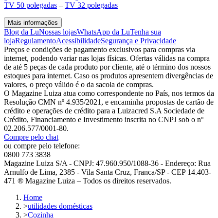
TV 50 polegadas
–
TV 32 polegadas
Mais informações
Blog da Lu
Nossas lojas
WhatsApp da Lu
Tenha sua
loja
Regulamento
Acessibilidade
Segurança e Privacidade
Preços e condições de pagamento exclusivos para compras via
internet, podendo variar nas lojas físicas. Ofertas válidas na compra
de até 5 peças de cada produto por cliente, até o término dos nossos
estoques para internet. Caso os produtos apresentem divergências de
valores, o preço válido é o da sacola de compras.
O Magazine Luiza atua como correspondente no País, nos termos da
Resolução CMN nº 4.935/2021, e encaminha propostas de cartão de
crédito e operações de crédito para a Luizacred S.A Sociedade de
Crédito, Financiamento e Investimento inscrita no CNPJ sob o nº
02.206.577/0001-80.
Compre pelo chat
ou compre pelo telefone:
0800 773 3838
Magazine Luiza S/A - CNPJ: 47.960.950/1088-36 - Endereço: Rua
Arnulfo de Lima, 2385 - Vila Santa Cruz, Franca/SP - CEP 14.403-
471 ® Magazine Luiza – Todos os direitos reservados.
Home
>
utilidades domésticas
>
Cozinha