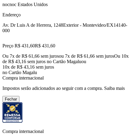
nocnoc Estados Unidos
Endereço
Av. Dr Luis A de Herrera, 1248
Exterior - Montevideo/EX
14140-
000
Preço R$ 431,60
R$
431
,
60
Ou 7x de R$ 61,66 sem juros
ou
7
x de
R$ 61,66
sem juros
Ou 10x
de R$ 43,16 sem juros no Cartão Magalu
ou
10
x de
R$ 43,16
sem juros
no Cartão Magalu
Compra internacional
Impostos serão adicionados ao seguir com a compra.
Saiba mais
Fechar
Compra internacional