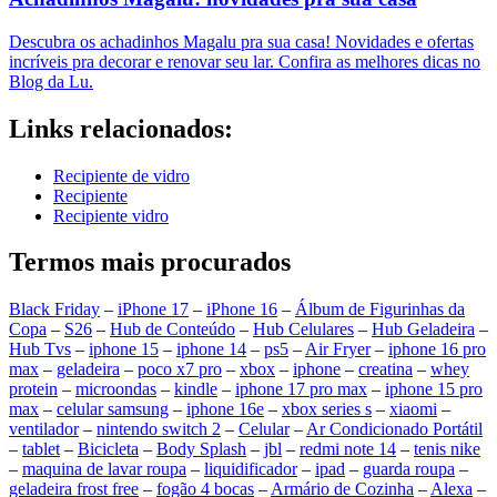
Descubra os achadinhos Magalu pra sua casa! Novidades e ofertas
incríveis pra decorar e renovar seu lar. Confira as melhores dicas no
Blog da Lu.
Links relacionados:
Recipiente de vidro
Recipiente
Recipiente vidro
Termos mais procurados
Black Friday
–
iPhone 17
–
iPhone 16
–
Álbum de Figurinhas da
Copa
–
S26
–
Hub de Conteúdo
–
Hub Celulares
–
Hub Geladeira
–
Hub Tvs
–
iphone 15
–
iphone 14
–
ps5
–
Air Fryer
–
iphone 16 pro
max
–
geladeira
–
poco x7 pro
–
xbox
–
iphone
–
creatina
–
whey
protein
–
microondas
–
kindle
–
iphone 17 pro max
–
iphone 15 pro
max
–
celular samsung
–
iphone 16e
–
xbox series s
–
xiaomi
–
ventilador
–
nintendo switch 2
–
Celular
–
Ar Condicionado Portátil
–
tablet
–
Bicicleta
–
Body Splash
–
jbl
–
redmi note 14
–
tenis nike
–
maquina de lavar roupa
–
liquidificador
–
ipad
–
guarda roupa
–
geladeira frost free
–
fogão 4 bocas
–
Armário de Cozinha
–
Alexa
–