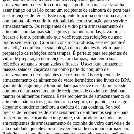
armazenamento de vidro com tampas, perfeito para assar lasanha,
assar frango ou usá-lo como um recipiente de salmoura de peru para
suas refeições de férias. Este recipiente funciona como uma caçarola
com tampa, oferecendo funcionalidade como solução para servir e
armazenamento. Os recipientes de vidro para armazenamento de
alimentos com tampas são seguros para micro-ondas, lava-louças,
freezer e forno, permitindo que você reaqueça refeições ou asse
pratos sem esforço. Com sua construção robusta, este recipiente é
uma adição confiável à sua coleção de recipientes de vidro para
preparação de refeições com tampas. É perfeito para recipientes de
vidro de preparação de refeições com tampas, mantendo suas
refeições semanais organizadas e frescas. Use-o para armazenar
massas, saladas, caçarolas ou como parte do conjunto de
armazenamento de recipientes de cozimento. Os recipientes de
armazenamento de alimentos de vidro herméticos são livres de BPA,
garantindo segurança e tranquilidade para você e sua família. Este
conjunto de armazenamento de recipientes de cozinha é ideal para
manter os alimentos frescos. Estes recipientes de armazenamento de
alimentos não tóxicos garantem o uso seguro, enquanto seu design
elegante e moderno melhora a estética da sua cozinha. Se você
precisa de recipientes de armazenamento de alimentos seguros para
freezer ou uma caçarola extra grande, este produto faz tudo. Invista
em recipientes de armazenamento de cozinha de vidro duráveis e de
alta qualidade que elevam sua experiência de cozinhar e armazenar.
Redefina seu jogo de armazenamento de cozinha com os melhores