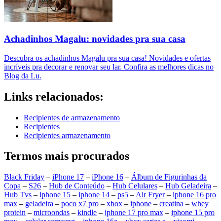
Achadinhos Magalu: novidades pra sua casa
Descubra os achadinhos Magalu pra sua casa! Novidades e ofertas
incríveis pra decorar e renovar seu lar. Confira as melhores dicas no
Blog da Lu.
Links relacionados:
Recipientes de armazenamento
Recipientes
Recipientes armazenamento
Termos mais procurados
Black Friday
–
iPhone 17
–
iPhone 16
–
Álbum de Figurinhas da
Copa
–
S26
–
Hub de Conteúdo
–
Hub Celulares
–
Hub Geladeira
–
Hub Tvs
–
iphone 15
–
iphone 14
–
ps5
–
Air Fryer
–
iphone 16 pro
max
–
geladeira
–
poco x7 pro
–
xbox
–
iphone
–
creatina
–
whey
protein
–
microondas
–
kindle
–
iphone 17 pro max
–
iphone 15 pro