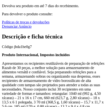
Devolva seu produto em até 7 dias do recebimento.
Para devolver o produto consulte:
Políticas de trocas e devoluções
Denunciar Anúncio
Descrição e ficha técnica
Código
jbda1he0g7
Produto Internacional, Impostos incluídos
Apresentamos os recipientes reutilizáveis de preparação de refeições
Razab de 30 peças, a melhor solução para armazenamento de
alimentos versátil e confiável. Seja preparando refeições para a
semana, armazenando sobras ou organizando sua despensa, esses
recipientes de armazenamento de vidro borossilicato de alta
qualidade com tampas são projetados para atender a todas as suas
necessidades. Nosso conjunto inclui 30 recipientes em uma
variedade de formas e tamanhos: retangular: 1040 ml (992 g, 4,50
xícaras) – 21 x 16 x 17 cm, 660 ml (623,7 g, 2,80 xícaras) – 18 x
13,5 x 6 1 polegada, 3 70 ml (368,5 g, 1,60 xícaras) – 15,7 x 11,7 x
5,6 cm, 185 ml (170 g, 0,80 xícaras) – 13,2 x 9,4 x 4,8 cm.