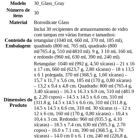
Modelo
30_Glass_Gray
Número de
30
itens
Material
Borosilicate Glass
Inclui 30 recipientes de armazenamento de vidro
com tampas em várias formas e tamanhos:
Conteúdo da
retangular (1040 ml, 660 ml, 370 ml, 185 ml),
Embalagem
quadrado (800 ml, 765 ml), quadrado (800
ml/765.4 g, 510 ml/4810 ml). 9 g, 3 10 ml, 160 ml,
e redondo (960 ml, 630 ml, 390 ml, 240 ml).
Retangular: 1040 ml (992 g, 4,50 xícaras) – 21 x 16
x 17 cm, 660 ml (623,7 g, 2,80 xícaras) – 18 x 13,5
x 6 1 polegada, 370 ml (368,5 g, 1,60 xícaras) –
15,7 x 11,7 x 5,6 cm, 185 ml (170 g, 0,80 xícaras)
– 13,2 x 9,4 x 4,8 cm. Quadrado: 800 ml (765.4 g,
3.40 xícaras) – 16.3 x 16.3 x 6.9 cm, 510 ml (481.9
g, 2.20 copos) – 14.5 x 14.5 x 6.6 cm, 310 ml
Dimensões do
(311.8 g, 14.5 x 14.5 x 6.6 cm, 310 ml (311.8 g,
Produto
14.5 x 14.5 x 6.6 cm, 310 ml. 30 xícaras s) – 12 x
12 x 6 cm, 160 ml (170 g, 0,80 xícaras) – 10,4 x
10,4 x 3 cm. Redondo: 960 ml (935.5 g, 4.10
xícaras) – 18.5 x 7.4 cm, 630 ml (595.3 g, 2.70
copos) – 16.0 x 7.1 cm, 390 ml (368.5 g, 1.70
xícaras) – 14.0 cm 0 x 6. 1 cm, 240 ml (226,8 g,