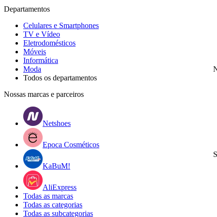
Departamentos
Celulares e Smartphones
TV e Vídeo
Eletrodomésticos
Móveis
Informática
Moda
N
Todos os departamentos
Nossas marcas e parceiros
Netshoes
Epoca Cosméticos
S
KaBuM!
AliExpress
Todas as marcas
Todas as categorias
Todas as subcategorias