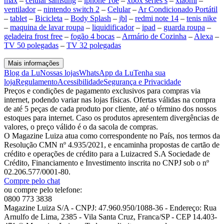
max
–
celular samsung
–
iphone 16e
–
xbox series s
–
xiaomi
–
ventilador
–
nintendo switch 2
–
Celular
–
Ar Condicionado Portátil
–
tablet
–
Bicicleta
–
Body Splash
–
jbl
–
redmi note 14
–
tenis nike
–
maquina de lavar roupa
–
liquidificador
–
ipad
–
guarda roupa
–
geladeira frost free
–
fogão 4 bocas
–
Armário de Cozinha
–
Alexa
–
TV 50 polegadas
–
TV 32 polegadas
Mais informações
Blog da Lu
Nossas lojas
WhatsApp da Lu
Tenha sua
loja
Regulamento
Acessibilidade
Segurança e Privacidade
Preços e condições de pagamento exclusivos para compras via
internet, podendo variar nas lojas físicas. Ofertas válidas na compra
de até 5 peças de cada produto por cliente, até o término dos nossos
estoques para internet. Caso os produtos apresentem divergências de
valores, o preço válido é o da sacola de compras.
O Magazine Luiza atua como correspondente no País, nos termos da
Resolução CMN nº 4.935/2021, e encaminha propostas de cartão de
crédito e operações de crédito para a Luizacred S.A Sociedade de
Crédito, Financiamento e Investimento inscrita no CNPJ sob o nº
02.206.577/0001-80.
Compre pelo chat
ou compre pelo telefone:
0800 773 3838
Magazine Luiza S/A - CNPJ: 47.960.950/1088-36 - Endereço: Rua
Arnulfo de Lima, 2385 - Vila Santa Cruz, Franca/SP - CEP 14.403-