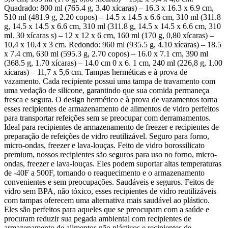
Quadrado: 800 ml (765.4 g, 3.40 xícaras) – 16.3 x 16.3 x 6.9 cm,
510 ml (481.9 g, 2.20 copos) – 14.5 x 14.5 x 6.6 cm, 310 ml (311.8
g, 14.5 x 14.5 x 6.6 cm, 310 ml (311.8 g, 14.5 x 14.5 x 6.6 cm, 310
ml. 30 xícaras s) – 12 x 12 x 6 cm, 160 ml (170 g, 0,80 xícaras) –
10,4 x 10,4 x 3 cm. Redondo: 960 ml (935.5 g, 4.10 xícaras) – 18.5
x 7.4 cm, 630 ml (595.3 g, 2.70 copos) – 16.0 x 7.1 cm, 390 ml
(368.5 g, 1.70 xícaras) – 14.0 cm 0 x 6. 1 cm, 240 ml (226,8 g, 1,00
xícaras) – 11,7 x 5,6 cm. Tampas herméticas e à prova de
vazamento. Cada recipiente possui uma tampa de travamento com
uma vedação de silicone, garantindo que sua comida permaneça
fresca e segura. O design hermético e à prova de vazamentos torna
esses recipientes de armazenamento de alimentos de vidro perfeitos
para transportar refeições sem se preocupar com derramamentos.
Ideal para recipientes de armazenamento de freezer e recipientes de
preparação de refeições de vidro reutilizável. Seguro para forno,
micro-ondas, freezer e lava-louças. Feito de vidro borossilicato
premium, nossos recipientes são seguros para uso no forno, micro-
ondas, freezer e lava-louças. Eles podem suportar altas temperaturas
de -40F a 500F, tornando o reaquecimento e o armazenamento
convenientes e sem preocupações. Saudáveis e seguros. Feitos de
vidro sem BPA, não tóxico, esses recipientes de vidro reutilizáveis
com tampas oferecem uma alternativa mais saudável ao plástico.
Eles são perfeitos para aqueles que se preocupam com a saúde e
procuram reduzir sua pegada ambiental com recipientes de
armazenamento de alimentos não plásticos e recipientes de