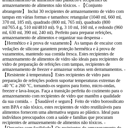
armazenamento de alimentos não tóxicos. - 【Conjunto
abrangente】 Inclui 30 recipientes de armazenamento de vidro com
tampas em várias formas e tamanhos: retangular (1040 ml, 660 ml,
370 ml, 185 ml), quadrado (800 ml, 765 ml), quadrado (800
ml/765.4 g, 510 ml/4810 ml). 9 g, 3 10 ml, 160 ml, e redondo (960
ml, 630 ml, 390 ml, 240 ml). Perfeito para preparar refeições,
armazenamento de alimentos e organizar sua despensa -
【Hermético e à prova de vazamento】As tampas de encaixe com
vedações de silicone garantem proteção hermética e à prova de
vazamentos, mantendo sua comida fresca. Estes recipientes de
armazenamento de alimentos de vidro são ideais para recipientes de
vidro de preparação de refeições com tampas, recipientes de
armazenamento de freezer e armazenar sobras sem derramamentos. -
【Resistente à temperatura】Estes recipientes de vidro para
preparação de refeições podem suportar temperaturas extremas de
-40 °C a 260 °C, tornando-os seguros para forno, micro-ondas,
freezer e lava-louças. Faça a transição perfeita do cozimento para o
armazenamento com recipientes de vidro que mantêm a qualidade
da sua comida. - 【Saudável e seguro】Feito de vidro borossilicato
sem BPA e não tóxico, estes recipientes de vidro reutilizáveis para
alimentos fornecem uma alternativa segura ao plástico. Ideal para
indivíduos preocupados com a saúde e famílias que procuram
recipientes de armazenamento de alimentos não tóxicos. -
【Organize com facilidade】Os recipientes de armazenamento de