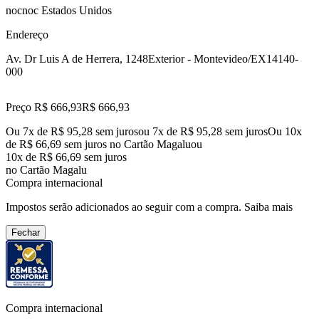
nocnoc Estados Unidos
Endereço
Av. Dr Luis A de Herrera, 1248
Exterior - Montevideo/EX
14140-
000
Preço R$ 666,93
R$
666
,
93
Ou 7x de R$ 95,28 sem juros
ou
7
x de
R$ 95,28
sem juros
Ou 10x
de R$ 66,69 sem juros no Cartão Magalu
ou
10
x de
R$ 66,69
sem juros
no Cartão Magalu
Compra internacional
Impostos serão adicionados ao seguir com a compra.
Saiba mais
Fechar
Compra internacional