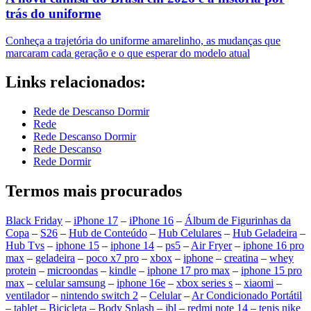
trás do uniforme
Conheça a trajetória do uniforme amarelinho, as mudanças que
marcaram cada geração e o que esperar do modelo atual
Links relacionados:
Rede de Descanso Dormir
Rede
Rede Descanso Dormir
Rede Descanso
Rede Dormir
Termos mais procurados
Black Friday
–
iPhone 17
–
iPhone 16
–
Álbum de Figurinhas da
Copa
–
S26
–
Hub de Conteúdo
–
Hub Celulares
–
Hub Geladeira
–
Hub Tvs
–
iphone 15
–
iphone 14
–
ps5
–
Air Fryer
–
iphone 16 pro
max
–
geladeira
–
poco x7 pro
–
xbox
–
iphone
–
creatina
–
whey
protein
–
microondas
–
kindle
–
iphone 17 pro max
–
iphone 15 pro
max
–
celular samsung
–
iphone 16e
–
xbox series s
–
xiaomi
–
ventilador
–
nintendo switch 2
–
Celular
–
Ar Condicionado Portátil
–
tablet
–
Bicicleta
–
Body Splash
–
jbl
–
redmi note 14
–
tenis nike