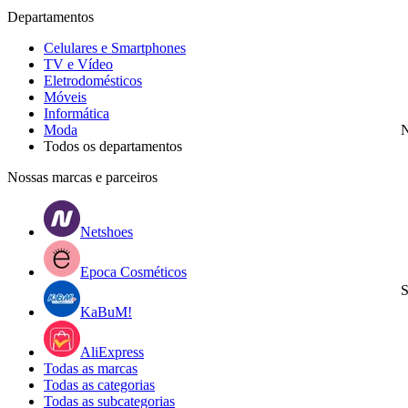
Departamentos
Celulares e Smartphones
TV e Vídeo
Eletrodomésticos
Móveis
Informática
Moda
N
Todos os departamentos
Nossas marcas e parceiros
Netshoes
Epoca Cosméticos
S
KaBuM!
AliExpress
Todas as marcas
Todas as categorias
Todas as subcategorias