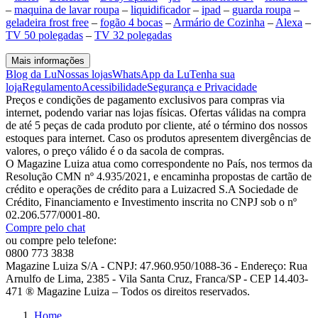
–
maquina de lavar roupa
–
liquidificador
–
ipad
–
guarda roupa
–
geladeira frost free
–
fogão 4 bocas
–
Armário de Cozinha
–
Alexa
–
TV 50 polegadas
–
TV 32 polegadas
Mais informações
Blog da Lu
Nossas lojas
WhatsApp da Lu
Tenha sua
loja
Regulamento
Acessibilidade
Segurança e Privacidade
Preços e condições de pagamento exclusivos para compras via
internet, podendo variar nas lojas físicas. Ofertas válidas na compra
de até 5 peças de cada produto por cliente, até o término dos nossos
estoques para internet. Caso os produtos apresentem divergências de
valores, o preço válido é o da sacola de compras.
O Magazine Luiza atua como correspondente no País, nos termos da
Resolução CMN nº 4.935/2021, e encaminha propostas de cartão de
crédito e operações de crédito para a Luizacred S.A Sociedade de
Crédito, Financiamento e Investimento inscrita no CNPJ sob o nº
02.206.577/0001-80.
Compre pelo chat
ou compre pelo telefone:
0800 773 3838
Magazine Luiza S/A - CNPJ: 47.960.950/1088-36 - Endereço: Rua
Arnulfo de Lima, 2385 - Vila Santa Cruz, Franca/SP - CEP 14.403-
471 ® Magazine Luiza – Todos os direitos reservados.
Home