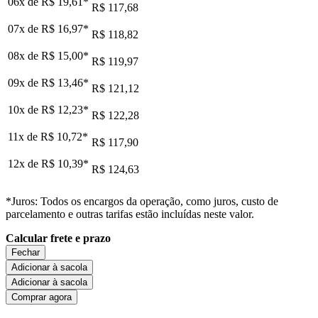
06x de
R$ 19,61
*
R$ 117,68
07x de
R$ 16,97
*
R$ 118,82
08x de
R$ 15,00
*
R$ 119,97
09x de
R$ 13,46
*
R$ 121,12
10x de
R$ 12,23
*
R$ 122,28
11x de
R$ 10,72
*
R$ 117,90
12x de
R$ 10,39
*
R$ 124,63
*Juros: Todos os encargos da operação, como juros, custo de
parcelamento e outras tarifas estão incluídas neste valor.
Calcular frete e prazo
Fechar
Adicionar à sacola
Adicionar à sacola
Comprar agora