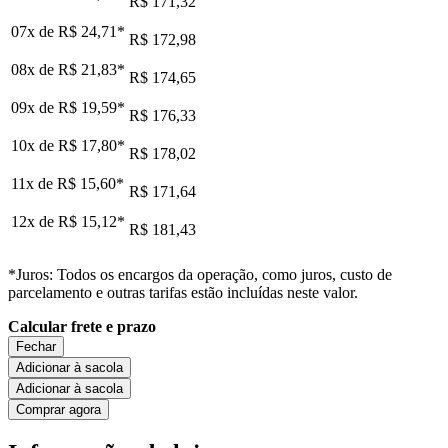
R$ 171,32
07x de
R$ 24,71
*
R$ 172,98
08x de
R$ 21,83
*
R$ 174,65
09x de
R$ 19,59
*
R$ 176,33
10x de
R$ 17,80
*
R$ 178,02
11x de
R$ 15,60
*
R$ 171,64
12x de
R$ 15,12
*
R$ 181,43
*Juros: Todos os encargos da operação, como juros, custo de
parcelamento e outras tarifas estão incluídas neste valor.
Calcular frete e prazo
Fechar
Adicionar à sacola
Adicionar à sacola
Comprar agora