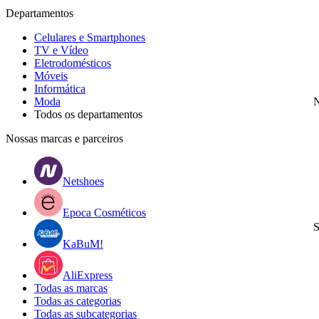
Departamentos
Celulares e Smartphones
TV e Vídeo
Eletrodomésticos
Móveis
Informática
Moda
N
Todos os departamentos
Nossas marcas e parceiros
Netshoes
Epoca Cosméticos
S
KaBuM!
AliExpress
Todas as marcas
Todas as categorias
Todas as subcategorias