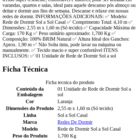
varandas, quartos e salas, ideal para aquele descanso pós almoço ou
deitar e dormir aos fins de semana. Descanse e relaxe em nossas
redes de dormir. INFORMAÇÕES ADICIONAIS: ✅ Modelo:
Rede de Dormir Sol a Sol Casal ✅ Comprimento Total: 4,10 m ✅
Dimensões: 2,55 m x 1,60 m (Só tecido) ✅ Capacidade Máxima de
Carga: 170 Kg ✅ Peso unitário aproximado: 1,700 Kg ✅
Composição: 100% BRIM Natural ✅ Altura Ideal dos Ganchos:
Aprox. 1,90 m ✅ Não Solta tinta, pode lavar na máquina ou
manualmente. ✅ Tecido macio e super confortável ITENS
INCLUSOS: ✅ 01 Unidade de Rede de Dormir Sol a sol
Ficha Técnica
Ficha tecnica do produto
Conteúdo da
01 Unidade de Rede de Dormir Sol a
Embalagem
sol
Cor
Laranja
Dimensões do Produto
2,55 m x 1,60 m (Só tecido)
Linha
Sol a Sol Casal
Marca
Redes De Dormir
Modelo
Rede de Dormir Sol a Sol Casal
Peso do Produto
1,700 Kg