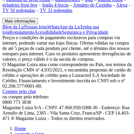
geladeira frost free
–
fogão 4 bocas
–
Armário de Cozinha
–
Alexa
–
TV 50 polegadas
–
TV 32 polegadas
Mais informações
Blog da Lu
Nossas lojas
WhatsApp da Lu
Tenha sua
loja
Regulamento
Acessibilidade
Segurança e Privacidade
Preços e condições de pagamento exclusivos para compras via
internet, podendo variar nas lojas físicas. Ofertas válidas na compra
de até 5 peças de cada produto por cliente, até o término dos nossos
estoques para internet. Caso os produtos apresentem divergências de
valores, o preço válido é o da sacola de compras.
O Magazine Luiza atua como correspondente no País, nos termos da
Resolução CMN nº 4.935/2021, e encaminha propostas de cartão de
crédito e operações de crédito para a Luizacred S.A Sociedade de
Crédito, Financiamento e Investimento inscrita no CNPJ sob o nº
02.206.577/0001-80.
Compre pelo chat
ou compre pelo telefone:
0800 773 3838
Magazine Luiza S/A - CNPJ: 47.960.950/1088-36 - Endereço: Rua
Arnulfo de Lima, 2385 - Vila Santa Cruz, Franca/SP - CEP 14.403-
471 ® Magazine Luiza – Todos os direitos reservados.
Home
>
esporte e lazer