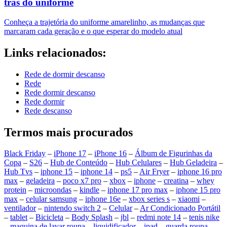
trás do uniforme
Conheça a trajetória do uniforme amarelinho, as mudanças que
marcaram cada geração e o que esperar do modelo atual
Links relacionados:
Rede de dormir descanso
Rede
Rede dormir descanso
Rede dormir
Rede descanso
Termos mais procurados
Black Friday
–
iPhone 17
–
iPhone 16
–
Álbum de Figurinhas da
Copa
–
S26
–
Hub de Conteúdo
–
Hub Celulares
–
Hub Geladeira
–
Hub Tvs
–
iphone 15
–
iphone 14
–
ps5
–
Air Fryer
–
iphone 16 pro
max
–
geladeira
–
poco x7 pro
–
xbox
–
iphone
–
creatina
–
whey
protein
–
microondas
–
kindle
–
iphone 17 pro max
–
iphone 15 pro
max
–
celular samsung
–
iphone 16e
–
xbox series s
–
xiaomi
–
ventilador
–
nintendo switch 2
–
Celular
–
Ar Condicionado Portátil
–
tablet
–
Bicicleta
–
Body Splash
–
jbl
–
redmi note 14
–
tenis nike
–
maquina de lavar roupa
–
liquidificador
–
ipad
–
guarda roupa
–