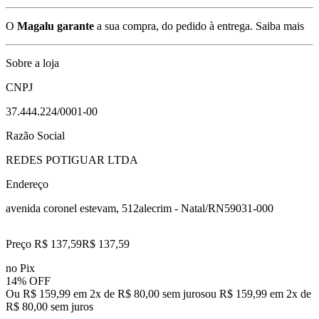
O
Magalu garante
a sua compra, do pedido à entrega.
Saiba mais
Sobre a loja
CNPJ
37.444.224/0001-00
Razão Social
REDES POTIGUAR LTDA
Endereço
avenida coronel estevam, 512
alecrim - Natal/RN
59031-000
Preço R$ 137,59
R$
137
,
59
no Pix
14% OFF
Ou R$ 159,99 em 2x de R$ 80,00 sem juros
ou
R$ 159,99
em
2
x de
R$ 80,00
sem juros