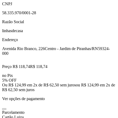
CNPJ
58.335.970/0001-28
Razão Social
linhasdecasa
Endereço
Avenida Rio Branco, 226
Centro - Jardim de Piranhas/RN
59324-
000
Preço R$ 118,74
R$
118
,
74
no Pix
5% OFF
Ou R$ 124,99 em 2x de R$ 62,50 sem juros
ou
R$ 124,99
em
2
x de
R$ 62,50
sem juros
Ver opções de pagamento
Parcelamento
Cartão Luiza