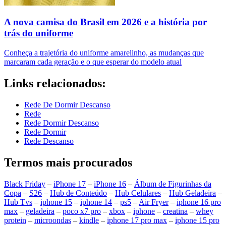
A nova camisa do Brasil em 2026 e a história por
trás do uniforme
Conheça a trajetória do uniforme amarelinho, as mudanças que
marcaram cada geração e o que esperar do modelo atual
Links relacionados:
Rede De Dormir Descanso
Rede
Rede Dormir Descanso
Rede Dormir
Rede Descanso
Termos mais procurados
Black Friday
–
iPhone 17
–
iPhone 16
–
Álbum de Figurinhas da
Copa
–
S26
–
Hub de Conteúdo
–
Hub Celulares
–
Hub Geladeira
–
Hub Tvs
–
iphone 15
–
iphone 14
–
ps5
–
Air Fryer
–
iphone 16 pro
max
–
geladeira
–
poco x7 pro
–
xbox
–
iphone
–
creatina
–
whey
protein
–
microondas
–
kindle
–
iphone 17 pro max
–
iphone 15 pro