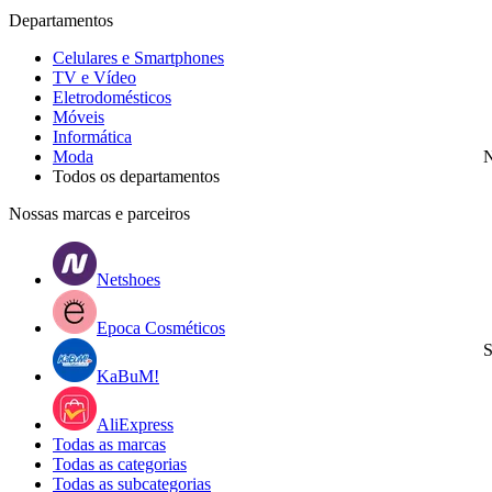
Departamentos
Celulares e Smartphones
TV e Vídeo
Eletrodomésticos
Móveis
Informática
Moda
N
Todos os departamentos
Nossas marcas e parceiros
Netshoes
Epoca Cosméticos
S
KaBuM!
AliExpress
Todas as marcas
Todas as categorias
Todas as subcategorias