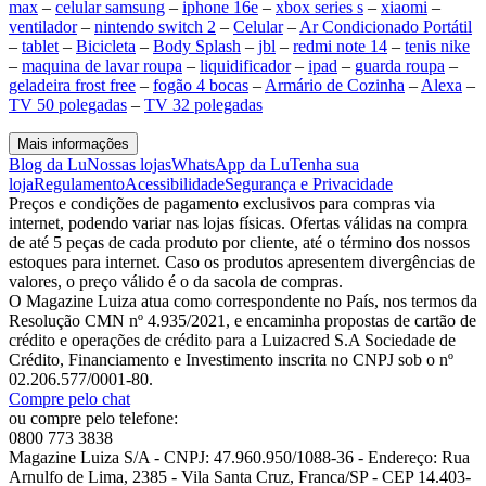
max
–
celular samsung
–
iphone 16e
–
xbox series s
–
xiaomi
–
ventilador
–
nintendo switch 2
–
Celular
–
Ar Condicionado Portátil
–
tablet
–
Bicicleta
–
Body Splash
–
jbl
–
redmi note 14
–
tenis nike
–
maquina de lavar roupa
–
liquidificador
–
ipad
–
guarda roupa
–
geladeira frost free
–
fogão 4 bocas
–
Armário de Cozinha
–
Alexa
–
TV 50 polegadas
–
TV 32 polegadas
Mais informações
Blog da Lu
Nossas lojas
WhatsApp da Lu
Tenha sua
loja
Regulamento
Acessibilidade
Segurança e Privacidade
Preços e condições de pagamento exclusivos para compras via
internet, podendo variar nas lojas físicas. Ofertas válidas na compra
de até 5 peças de cada produto por cliente, até o término dos nossos
estoques para internet. Caso os produtos apresentem divergências de
valores, o preço válido é o da sacola de compras.
O Magazine Luiza atua como correspondente no País, nos termos da
Resolução CMN nº 4.935/2021, e encaminha propostas de cartão de
crédito e operações de crédito para a Luizacred S.A Sociedade de
Crédito, Financiamento e Investimento inscrita no CNPJ sob o nº
02.206.577/0001-80.
Compre pelo chat
ou compre pelo telefone:
0800 773 3838
Magazine Luiza S/A - CNPJ: 47.960.950/1088-36 - Endereço: Rua
Arnulfo de Lima, 2385 - Vila Santa Cruz, Franca/SP - CEP 14.403-