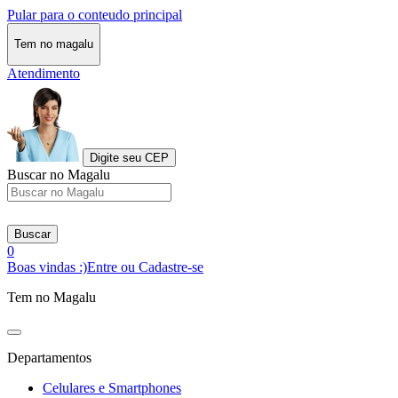
Pular para o conteudo principal
Tem no magalu
Atendimento
Digite seu CEP
Buscar no Magalu
Buscar
0
Boas vindas :)
Entre ou Cadastre-se
Tem no Magalu
Departamentos
Celulares e Smartphones