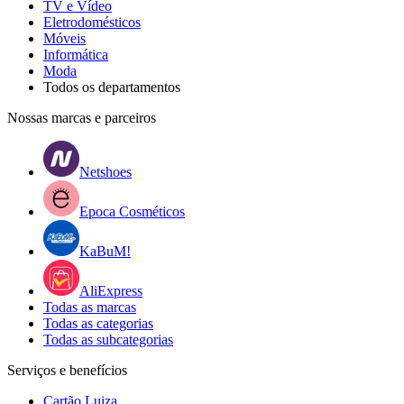
TV e Vídeo
Eletrodomésticos
Móveis
Informática
Moda
Todos os departamentos
Nossas marcas e parceiros
Netshoes
Epoca Cosméticos
KaBuM!
AliExpress
Todas as marcas
Todas as categorias
Todas as subcategorias
Serviços e benefícios
Cartão Luiza