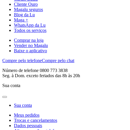
Cliente Ouro
Magalu seguros
Blog da Lu
Maga +
WhatsApp da Lu
Todos os serviços
Comprar na loja
Vender no Magalu
Baixe o aplicativo
Compre pelo telefone
Compre pelo chat
Número de telefone 0800 773 3838
Seg. à Dom. exceto feriados das 8h às 20h
Sua conta
Sua conta
Meus pedidos
Trocas e cancelamentos
Dados pessoais