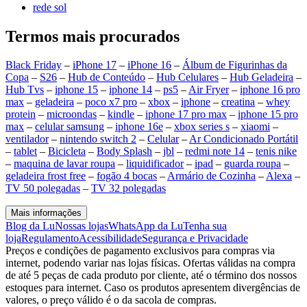
rede sol
Termos mais procurados
Black Friday
–
iPhone 17
–
iPhone 16
–
Álbum de Figurinhas da
Copa
–
S26
–
Hub de Conteúdo
–
Hub Celulares
–
Hub Geladeira
–
Hub Tvs
–
iphone 15
–
iphone 14
–
ps5
–
Air Fryer
–
iphone 16 pro
max
–
geladeira
–
poco x7 pro
–
xbox
–
iphone
–
creatina
–
whey
protein
–
microondas
–
kindle
–
iphone 17 pro max
–
iphone 15 pro
max
–
celular samsung
–
iphone 16e
–
xbox series s
–
xiaomi
–
ventilador
–
nintendo switch 2
–
Celular
–
Ar Condicionado Portátil
–
tablet
–
Bicicleta
–
Body Splash
–
jbl
–
redmi note 14
–
tenis nike
–
maquina de lavar roupa
–
liquidificador
–
ipad
–
guarda roupa
–
geladeira frost free
–
fogão 4 bocas
–
Armário de Cozinha
–
Alexa
–
TV 50 polegadas
–
TV 32 polegadas
Mais informações
Blog da Lu
Nossas lojas
WhatsApp da Lu
Tenha sua
loja
Regulamento
Acessibilidade
Segurança e Privacidade
Preços e condições de pagamento exclusivos para compras via
internet, podendo variar nas lojas físicas. Ofertas válidas na compra
de até 5 peças de cada produto por cliente, até o término dos nossos
estoques para internet. Caso os produtos apresentem divergências de
valores, o preço válido é o da sacola de compras.