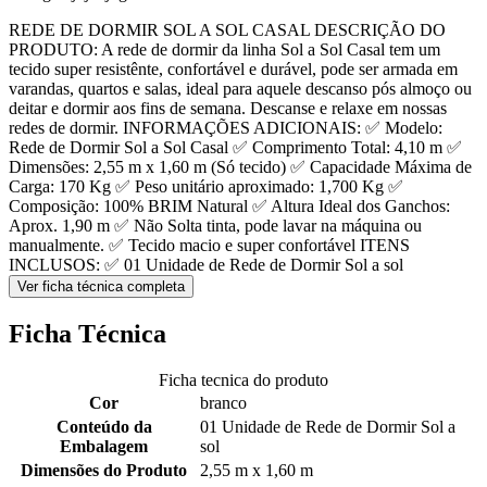
REDE DE DORMIR SOL A SOL CASAL DESCRIÇÃO DO
PRODUTO: A rede de dormir da linha Sol a Sol Casal tem um
tecido super resistênte, confortável e durável, pode ser armada em
varandas, quartos e salas, ideal para aquele descanso pós almoço ou
deitar e dormir aos fins de semana. Descanse e relaxe em nossas
redes de dormir. INFORMAÇÕES ADICIONAIS: ✅ Modelo:
Rede de Dormir Sol a Sol Casal ✅ Comprimento Total: 4,10 m ✅
Dimensões: 2,55 m x 1,60 m (Só tecido) ✅ Capacidade Máxima de
Carga: 170 Kg ✅ Peso unitário aproximado: 1,700 Kg ✅
Composição: 100% BRIM Natural ✅ Altura Ideal dos Ganchos:
Aprox. 1,90 m ✅ Não Solta tinta, pode lavar na máquina ou
manualmente. ✅ Tecido macio e super confortável ITENS
INCLUSOS: ✅ 01 Unidade de Rede de Dormir Sol a sol
Ver ficha técnica completa
Ficha Técnica
Ficha tecnica do produto
Cor
branco
Conteúdo da
01 Unidade de Rede de Dormir Sol a
Embalagem
sol
Dimensões do Produto
2,55 m x 1,60 m