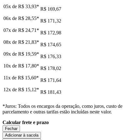
05x de
R$ 33,93
*
R$ 169,67
06x de
R$ 28,55
*
R$ 171,32
07x de
R$ 24,71
*
R$ 172,98
08x de
R$ 21,83
*
R$ 174,65
09x de
R$ 19,59
*
R$ 176,33
10x de
R$ 17,80
*
R$ 178,02
11x de
R$ 15,60
*
R$ 171,64
12x de
R$ 15,12
*
R$ 181,43
*Juros: Todos os encargos da operação, como juros, custo de
parcelamento e outras tarifas estão incluídas neste valor.
Calcular frete e prazo
Fechar
Adicionar à sacola