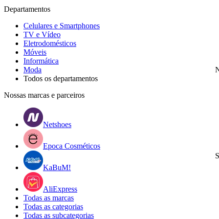
Departamentos
Celulares e Smartphones
TV e Vídeo
Eletrodomésticos
Móveis
Informática
Moda
N
Todos os departamentos
Nossas marcas e parceiros
Netshoes
Epoca Cosméticos
S
KaBuM!
AliExpress
Todas as marcas
Todas as categorias
Todas as subcategorias