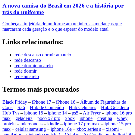
A nova camisa do Brasil em 2026 e a história por
trás do uniforme
Conheça a trajetória do uniforme amarelinho, as mudanças que
marcaram cada geração e o que esperar do modelo atual
Links relacionados:
rede descanso dormir amarelo
rede descanso
rede dormir amarelo
rede dormir
rede amarelo
Termos mais procurados
Black Friday
–
iPhone 17
–
iPhone 16
–
Álbum de Figurinhas da
Copa
–
S26
–
Hub de Conteúdo
–
Hub Celulares
–
Hub Geladeira
–
Hub Tvs
–
iphone 15
–
iphone 14
–
ps5
–
Air Fryer
–
iphone 16 pro
max
–
geladeira
–
poco x7 pro
–
xbox
–
iphone
–
creatina
–
whey
protein
–
microondas
–
kindle
–
iphone 17 pro max
–
iphone 15 pro
max
–
celular samsung
–
iphone 16e
–
xbox series s
–
xiaomi
–
ventilador
–
nintendo switch 2
–
Celular
–
Ar Condicionado Portátil