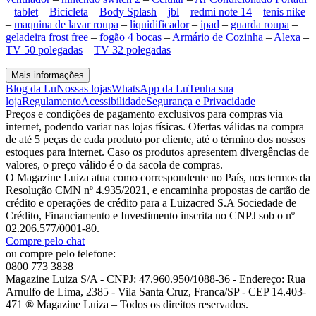
–
tablet
–
Bicicleta
–
Body Splash
–
jbl
–
redmi note 14
–
tenis nike
–
maquina de lavar roupa
–
liquidificador
–
ipad
–
guarda roupa
–
geladeira frost free
–
fogão 4 bocas
–
Armário de Cozinha
–
Alexa
–
TV 50 polegadas
–
TV 32 polegadas
Mais informações
Blog da Lu
Nossas lojas
WhatsApp da Lu
Tenha sua
loja
Regulamento
Acessibilidade
Segurança e Privacidade
Preços e condições de pagamento exclusivos para compras via
internet, podendo variar nas lojas físicas. Ofertas válidas na compra
de até 5 peças de cada produto por cliente, até o término dos nossos
estoques para internet. Caso os produtos apresentem divergências de
valores, o preço válido é o da sacola de compras.
O Magazine Luiza atua como correspondente no País, nos termos da
Resolução CMN nº 4.935/2021, e encaminha propostas de cartão de
crédito e operações de crédito para a Luizacred S.A Sociedade de
Crédito, Financiamento e Investimento inscrita no CNPJ sob o nº
02.206.577/0001-80.
Compre pelo chat
ou compre pelo telefone:
0800 773 3838
Magazine Luiza S/A - CNPJ: 47.960.950/1088-36 - Endereço: Rua
Arnulfo de Lima, 2385 - Vila Santa Cruz, Franca/SP - CEP 14.403-
471 ® Magazine Luiza – Todos os direitos reservados.