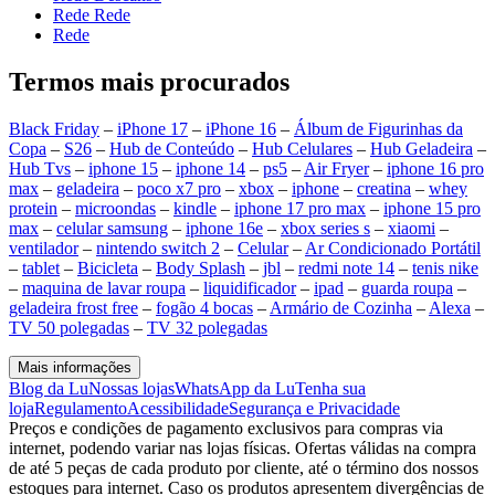
Rede Rede
Rede
Termos mais procurados
Black Friday
–
iPhone 17
–
iPhone 16
–
Álbum de Figurinhas da
Copa
–
S26
–
Hub de Conteúdo
–
Hub Celulares
–
Hub Geladeira
–
Hub Tvs
–
iphone 15
–
iphone 14
–
ps5
–
Air Fryer
–
iphone 16 pro
max
–
geladeira
–
poco x7 pro
–
xbox
–
iphone
–
creatina
–
whey
protein
–
microondas
–
kindle
–
iphone 17 pro max
–
iphone 15 pro
max
–
celular samsung
–
iphone 16e
–
xbox series s
–
xiaomi
–
ventilador
–
nintendo switch 2
–
Celular
–
Ar Condicionado Portátil
–
tablet
–
Bicicleta
–
Body Splash
–
jbl
–
redmi note 14
–
tenis nike
–
maquina de lavar roupa
–
liquidificador
–
ipad
–
guarda roupa
–
geladeira frost free
–
fogão 4 bocas
–
Armário de Cozinha
–
Alexa
–
TV 50 polegadas
–
TV 32 polegadas
Mais informações
Blog da Lu
Nossas lojas
WhatsApp da Lu
Tenha sua
loja
Regulamento
Acessibilidade
Segurança e Privacidade
Preços e condições de pagamento exclusivos para compras via
internet, podendo variar nas lojas físicas. Ofertas válidas na compra
de até 5 peças de cada produto por cliente, até o término dos nossos
estoques para internet. Caso os produtos apresentem divergências de