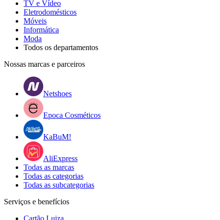
TV e Vídeo
Eletrodomésticos
Móveis
Informática
Moda
Todos os departamentos
Nossas marcas e parceiros
Netshoes
Epoca Cosméticos
KaBuM!
AliExpress
Todas as marcas
Todas as categorias
Todas as subcategorias
Serviços e benefícios
Cartão Luiza