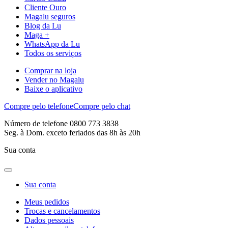
Cliente Ouro
Magalu seguros
Blog da Lu
Maga +
WhatsApp da Lu
Todos os serviços
Comprar na loja
Vender no Magalu
Baixe o aplicativo
Compre pelo telefone
Compre pelo chat
Número de telefone 0800 773 3838
Seg. à Dom. exceto feriados das 8h às 20h
Sua conta
Sua conta
Meus pedidos
Trocas e cancelamentos
Dados pessoais