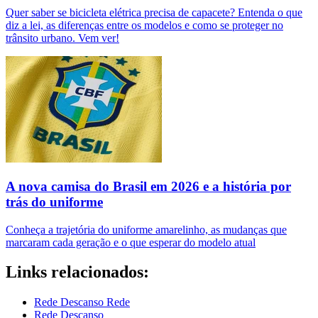
Quer saber se bicicleta elétrica precisa de capacete? Entenda o que
diz a lei, as diferenças entre os modelos e como se proteger no
trânsito urbano. Vem ver!
A nova camisa do Brasil em 2026 e a história por
trás do uniforme
Conheça a trajetória do uniforme amarelinho, as mudanças que
marcaram cada geração e o que esperar do modelo atual
Links relacionados:
Rede Descanso Rede
Rede Descanso