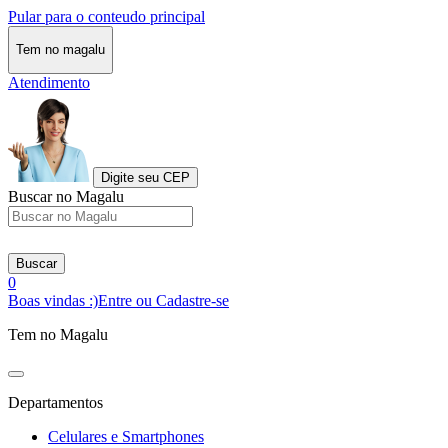
Pular para o conteudo principal
Tem no magalu
Atendimento
Digite seu CEP
Buscar no Magalu
Buscar
0
Boas vindas :)
Entre ou Cadastre-se
Tem no Magalu
Departamentos
Celulares e Smartphones