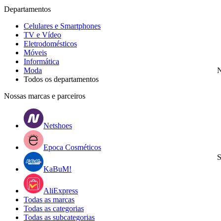
Departamentos
Celulares e Smartphones
TV e Vídeo
Eletrodomésticos
Móveis
Informática
Moda
N
Todos os departamentos
Nossas marcas e parceiros
Netshoes
Epoca Cosméticos
S
KaBuM!
AliExpress
Todas as marcas
Todas as categorias
Todas as subcategorias