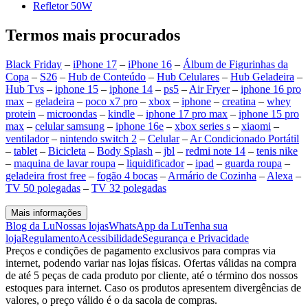
Refletor 50W
Termos mais procurados
Black Friday
–
iPhone 17
–
iPhone 16
–
Álbum de Figurinhas da
Copa
–
S26
–
Hub de Conteúdo
–
Hub Celulares
–
Hub Geladeira
–
Hub Tvs
–
iphone 15
–
iphone 14
–
ps5
–
Air Fryer
–
iphone 16 pro
max
–
geladeira
–
poco x7 pro
–
xbox
–
iphone
–
creatina
–
whey
protein
–
microondas
–
kindle
–
iphone 17 pro max
–
iphone 15 pro
max
–
celular samsung
–
iphone 16e
–
xbox series s
–
xiaomi
–
ventilador
–
nintendo switch 2
–
Celular
–
Ar Condicionado Portátil
–
tablet
–
Bicicleta
–
Body Splash
–
jbl
–
redmi note 14
–
tenis nike
–
maquina de lavar roupa
–
liquidificador
–
ipad
–
guarda roupa
–
geladeira frost free
–
fogão 4 bocas
–
Armário de Cozinha
–
Alexa
–
TV 50 polegadas
–
TV 32 polegadas
Mais informações
Blog da Lu
Nossas lojas
WhatsApp da Lu
Tenha sua
loja
Regulamento
Acessibilidade
Segurança e Privacidade
Preços e condições de pagamento exclusivos para compras via
internet, podendo variar nas lojas físicas. Ofertas válidas na compra
de até 5 peças de cada produto por cliente, até o término dos nossos
estoques para internet. Caso os produtos apresentem divergências de
valores, o preço válido é o da sacola de compras.