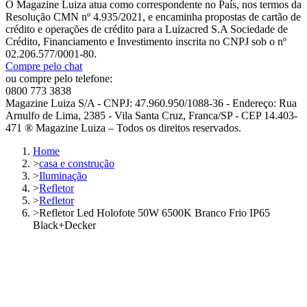
O Magazine Luiza atua como correspondente no País, nos termos da
Resolução CMN nº 4.935/2021, e encaminha propostas de cartão de
crédito e operações de crédito para a Luizacred S.A Sociedade de
Crédito, Financiamento e Investimento inscrita no CNPJ sob o nº
02.206.577/0001-80.
Compre pelo chat
ou compre pelo telefone:
0800 773 3838
Magazine Luiza S/A - CNPJ: 47.960.950/1088-36 - Endereço: Rua
Arnulfo de Lima, 2385 - Vila Santa Cruz, Franca/SP - CEP 14.403-
471 ® Magazine Luiza – Todos os direitos reservados.
Home
>
casa e construção
>
Iluminação
>
Refletor
>
Refletor
>
Refletor Led Holofote 50W 6500K Branco Frio IP65
Black+Decker