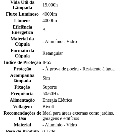
Vida Útil da
15.000h
Lâmpada
Fluxo Luminoso
4000Im
Lúmens
4000Im
Eficiência
A
Energética
Material da
- Alumínio - Vidro
Cúpula
Formato da
Retangular
Cúpula
Índice de Proteção
IP65
Proteção
- À prova de poeira - Resistente à água
Acompanha
Sim
lâmpada
Fixação
Suporte
Frequência
50/60Hz
Alimentação
Energia Elétrica
Voltagem
Bivolt
Recomendações de
Ideal para áreas externas como jardins,
Uso
garagens e edifícios
Material
- Alumínio - Vidro
Peso do Produto
0,720g