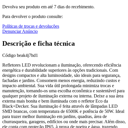
Devolva seu produto em até 7 dias do recebimento.
Para devolver o produto consulte:
Políticas de trocas e devoluções
Denunciar Anúncio
Descrição e ficha técnica
Código
beak4j7hd1
Refletores LED revolucionam a iluminação, oferecendo eficiência
energética e durabilidade superiores às opções tradicionais. Com
designs compactos e alta luminosidade, são ideais para segurança,
fachadas e jardins. Consomem menos energia, reduzindo custos e
impacto ambiental. Sua vida útil prolongada minimiza trocas e
manutenção, tornando-os uma escolha econômica e sustentável para
qualquer projeto de iluminação externa ou interna. Deixe a sua área
externa mais bonita e bem iluminada com o refletor Eco da
Black+Decker. Sua iluminação é feita através de lâmpadas LED
SMD brancas, com temperatura de 6500K e potência de 50W. Ideal
para trazer melhor iluminação em jardins, quadras, área de
churrasqueira, garagens, edifícios ou onde mais precisar. Além disso,
ele conta com proteção IP65, à prova de poeira e água, trazendo