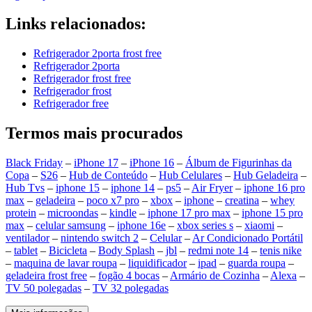
Links relacionados:
Refrigerador 2porta frost free
Refrigerador 2porta
Refrigerador frost free
Refrigerador frost
Refrigerador free
Termos mais procurados
Black Friday
–
iPhone 17
–
iPhone 16
–
Álbum de Figurinhas da
Copa
–
S26
–
Hub de Conteúdo
–
Hub Celulares
–
Hub Geladeira
–
Hub Tvs
–
iphone 15
–
iphone 14
–
ps5
–
Air Fryer
–
iphone 16 pro
max
–
geladeira
–
poco x7 pro
–
xbox
–
iphone
–
creatina
–
whey
protein
–
microondas
–
kindle
–
iphone 17 pro max
–
iphone 15 pro
max
–
celular samsung
–
iphone 16e
–
xbox series s
–
xiaomi
–
ventilador
–
nintendo switch 2
–
Celular
–
Ar Condicionado Portátil
–
tablet
–
Bicicleta
–
Body Splash
–
jbl
–
redmi note 14
–
tenis nike
–
maquina de lavar roupa
–
liquidificador
–
ipad
–
guarda roupa
–
geladeira frost free
–
fogão 4 bocas
–
Armário de Cozinha
–
Alexa
–
TV 50 polegadas
–
TV 32 polegadas