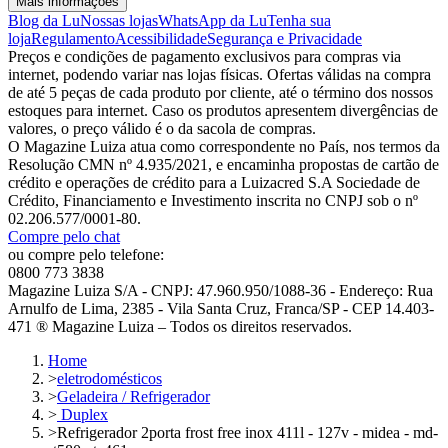
Mais informações
Blog da Lu
Nossas lojas
WhatsApp da Lu
Tenha sua
loja
Regulamento
Acessibilidade
Segurança e Privacidade
Preços e condições de pagamento exclusivos para compras via
internet, podendo variar nas lojas físicas. Ofertas válidas na compra
de até 5 peças de cada produto por cliente, até o término dos nossos
estoques para internet. Caso os produtos apresentem divergências de
valores, o preço válido é o da sacola de compras.
O Magazine Luiza atua como correspondente no País, nos termos da
Resolução CMN nº 4.935/2021, e encaminha propostas de cartão de
crédito e operações de crédito para a Luizacred S.A Sociedade de
Crédito, Financiamento e Investimento inscrita no CNPJ sob o nº
02.206.577/0001-80.
Compre pelo chat
ou compre pelo telefone:
0800 773 3838
Magazine Luiza S/A - CNPJ: 47.960.950/1088-36 - Endereço: Rua
Arnulfo de Lima, 2385 - Vila Santa Cruz, Franca/SP - CEP 14.403-
471 ® Magazine Luiza – Todos os direitos reservados.
Home
>
eletrodomésticos
>
Geladeira / Refrigerador
>
Duplex
>
Refrigerador 2porta frost free inox 411l - 127v - midea - md-