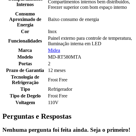
Compartimentos internos bem distribuídos,
Internos
Freezer superior com bom espaço interno
Consumo
Aproximado de
Baixo consumo de energia
Energia
Cor
Inox
Painel externo para controle de temperatura,
Funcionalidades
Iluminação interna em LED
Marca
Midea
Modelo
MD-RT580MTA
Portas
2
Prazo de Garantia
12 meses
Tecnologia de
Frost Free
Refrigeração
Tipo
Refrigerador
Tipo de Degelo
Frost Free
Voltagem
110V
Perguntas e Respostas
Nenhuma pergunta foi feita ainda. Seja o primeiro!