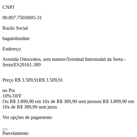
CNPJ
00.897.750/0005-31
Razão Social
bagatolionline
Endereço
Avenida Oitocentos, sem numero
Terminal Intermodal da Serra -
Serra/ES
29161-389
Preço R$ 3.509,91
R$
3.509
,
91
no Pix
10% OFF
Ou R$ 3.899,90 em 10x de R$ 389,99 sem juros
ou
R$ 3.899,90
em
10
x de
R$ 389,99
sem juros
Ver opções de pagamento
Parcelamento