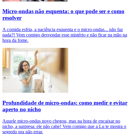
Micro-ondas não esquenta: o que pode ser e como
resolver
A comida esfria, a paciência esquenta e o micro-ondas... não faz
nada?! Vem comigo desvendar esse mistério e não ficar na mão na
hora da fome.
Profundidade de micro-ondas: como medir e evitar
aperto no nicho
Aquele micro-ondas novo chegou, mas na hora de encaixar no
nicho, a surpresa: ele não cabe! Vem comigo que a Lu te mostra o
segredo pra não errar.