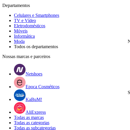
Departamentos
Celulares e Smartphones
TV e Vídeo
Eletrodomésticos
Móveis
Informática
Moda
N
Todos os departamentos
Nossas marcas e parceiros
Netshoes
Epoca Cosméticos
S
KaBuM!
AliExpress
Todas as marcas
Todas as categorias
Todas as subcategorias