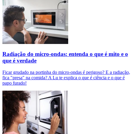
Radiação do micro-ondas: entenda o que é mito e o
que é verdade
Ficar grudado na portinha do micro-ondas é perigoso? E a radiação,
fica "presa" na comida? A Lu te explica o que é ciência e o que é
papo furado!