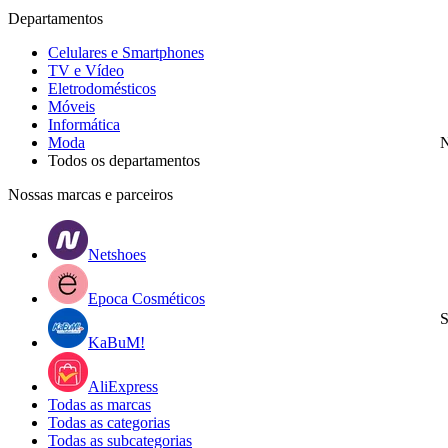
Departamentos
Celulares e Smartphones
TV e Vídeo
Eletrodomésticos
Móveis
Informática
Moda
N
Todos os departamentos
Nossas marcas e parceiros
Netshoes
Epoca Cosméticos
S
KaBuM!
AliExpress
Todas as marcas
Todas as categorias
Todas as subcategorias