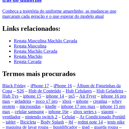
Conheça a trajetória do uniforme amarelinho, as mudanças que
marcaram cada geração e o que esperar do modelo atual
Links relacionados:
Regata Masculina Machão Cavada
Regata Masculina
Regata Machão Cavada
Regata Machão
Regata Cavada
Termos mais procurados
Black Friday
–
iPhone 17
–
iPhone 16
–
Álbum de Figurinhas da
Copa
–
S26
–
Hub de Conteúdo
–
Hub Celulares
–
Hub Geladeira
–
Hub Tvs
–
iphone 15
–
iphone 14
–
ps5
–
Air Fryer
–
iphone 16 pro
max
–
geladeira
–
poco x7 pro
–
xbox
–
iphone
–
creatina
–
whey
protein
–
microondas
–
kindle
–
iphone 17 pro max
–
iphone 15 pro
max
–
celular samsung
–
iphone 16e
–
xbox series s
–
xiaomi
–
ventilador
–
nintendo switch 2
–
Celular
–
Ar Condicionado Portátil
–
tablet
–
Bicicleta
–
Body Splash
–
jbl
–
redmi note 14
–
tenis nike
–
maquina de lavar roupa
–
liquidificador
–
ipad
–
guarda roupa
–