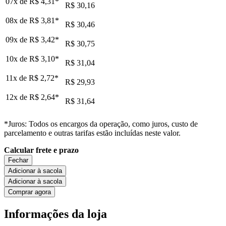
07x de
R$ 4,31
*
R$ 30,16
08x de
R$ 3,81
*
R$ 30,46
09x de
R$ 3,42
*
R$ 30,75
10x de
R$ 3,10
*
R$ 31,04
11x de
R$ 2,72
*
R$ 29,93
12x de
R$ 2,64
*
R$ 31,64
*Juros: Todos os encargos da operação, como juros, custo de
parcelamento e outras tarifas estão incluídas neste valor.
Calcular frete e prazo
Fechar
Adicionar à sacola
Adicionar à sacola
Comprar agora
Informações da loja