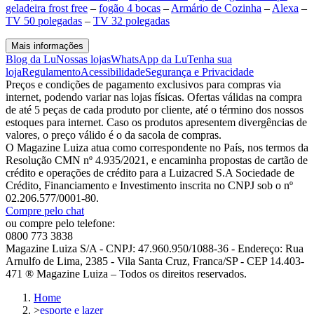
geladeira frost free
–
fogão 4 bocas
–
Armário de Cozinha
–
Alexa
–
TV 50 polegadas
–
TV 32 polegadas
Mais informações
Blog da Lu
Nossas lojas
WhatsApp da Lu
Tenha sua
loja
Regulamento
Acessibilidade
Segurança e Privacidade
Preços e condições de pagamento exclusivos para compras via
internet, podendo variar nas lojas físicas. Ofertas válidas na compra
de até 5 peças de cada produto por cliente, até o término dos nossos
estoques para internet. Caso os produtos apresentem divergências de
valores, o preço válido é o da sacola de compras.
O Magazine Luiza atua como correspondente no País, nos termos da
Resolução CMN nº 4.935/2021, e encaminha propostas de cartão de
crédito e operações de crédito para a Luizacred S.A Sociedade de
Crédito, Financiamento e Investimento inscrita no CNPJ sob o nº
02.206.577/0001-80.
Compre pelo chat
ou compre pelo telefone:
0800 773 3838
Magazine Luiza S/A - CNPJ: 47.960.950/1088-36 - Endereço: Rua
Arnulfo de Lima, 2385 - Vila Santa Cruz, Franca/SP - CEP 14.403-
471 ® Magazine Luiza – Todos os direitos reservados.
Home
>
esporte e lazer