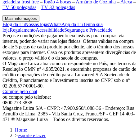
geladeira frost free
–
fogão 4 bocas
–
Armário de Cozinha
–
Alexa
–
TV 50 polegadas
–
TV 32 polegadas
Mais informações
Blog da Lu
Nossas lojas
WhatsApp da Lu
Tenha sua
loja
Regulamento
Acessibilidade
Segurança e Privacidade
Preços e condições de pagamento exclusivos para compras via
internet, podendo variar nas lojas físicas. Ofertas válidas na compra
de até 5 peças de cada produto por cliente, até o término dos nossos
estoques para internet. Caso os produtos apresentem divergências de
valores, o preço válido é o da sacola de compras.
O Magazine Luiza atua como correspondente no País, nos termos da
Resolução CMN nº 4.935/2021, e encaminha propostas de cartão de
crédito e operações de crédito para a Luizacred S.A Sociedade de
Crédito, Financiamento e Investimento inscrita no CNPJ sob o nº
02.206.577/0001-80.
Compre pelo chat
ou compre pelo telefone:
0800 773 3838
Magazine Luiza S/A - CNPJ: 47.960.950/1088-36 - Endereço: Rua
Arnulfo de Lima, 2385 - Vila Santa Cruz, Franca/SP - CEP 14.403-
471 ® Magazine Luiza – Todos os direitos reservados.
Home
>
esporte e lazer