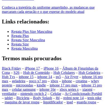
Conheça a trajetória do uniforme amarelinho, as mudanças que
marcaram cada geração e o que esperar do modelo atual
Links relacionados:
Regata Plus Size Masculina
Regata Plus
Regata Size Masculina
Regata Size
Regata Masculina
Termos mais procurados
Black Friday
–
iPhone 17
–
iPhone 16
–
Álbum de Figurinhas da
Copa
–
S26
–
Hub de Conteúdo
–
Hub Celulares
–
Hub Geladeira
–
Hub Tvs
–
iphone 15
–
iphone 14
–
ps5
–
Air Fryer
–
iphone 16 pro
max
–
geladeira
–
poco x7 pro
–
xbox
–
iphone
–
creatina
–
whey
protein
–
microondas
–
kindle
–
iphone 17 pro max
–
iphone 15 pro
max
–
celular samsung
–
iphone 16e
–
xbox series s
–
xiaomi
–
ventilador
–
nintendo switch 2
–
Celular
–
Ar Condicionado Portátil
–
tablet
–
Bicicleta
–
Body Splash
–
jbl
–
redmi note 14
–
tenis nike
–
maquina de lavar roupa
–
liquidificador
–
ipad
–
guarda roupa
–