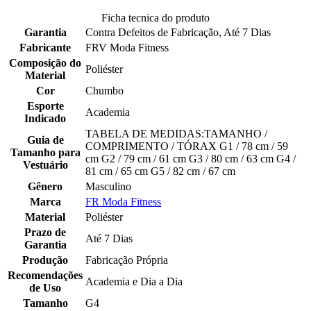
Ficha tecnica do produto
Garantia
Contra Defeitos de Fabricação, Até 7 Dias
Fabricante
FRV Moda Fitness
Composição do
Poliéster
Material
Cor
Chumbo
Esporte
Academia
Indicado
TABELA DE MEDIDAS:TAMANHO /
Guia de
COMPRIMENTO / TÓRAX G1 / 78 cm / 59
Tamanho para
cm G2 / 79 cm / 61 cm G3 / 80 cm / 63 cm G4 /
Vestuário
81 cm / 65 cm G5 / 82 cm / 67 cm
Gênero
Masculino
Marca
FR Moda Fitness
Material
Poliéster
Prazo de
Até 7 Dias
Garantia
Produção
Fabricação Própria
Recomendações
Academia e Dia a Dia
de Uso
Tamanho
G4