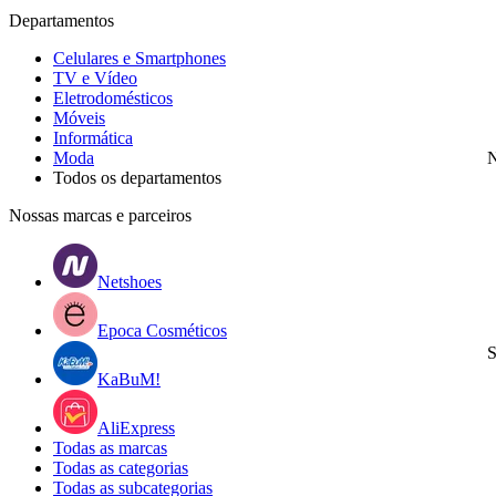
Departamentos
Celulares e Smartphones
TV e Vídeo
Eletrodomésticos
Móveis
Informática
Moda
N
Todos os departamentos
Nossas marcas e parceiros
Netshoes
Epoca Cosméticos
S
KaBuM!
AliExpress
Todas as marcas
Todas as categorias
Todas as subcategorias