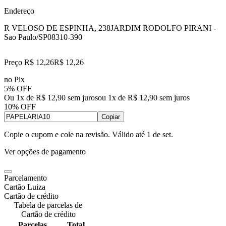
Endereço
R VELOSO DE ESPINHA, 238
JARDIM RODOLFO PIRANI -
Sao Paulo/SP
08310-390
Preço R$ 12,26
R$
12
,
26
no Pix
5% OFF
Ou 1x de R$ 12,90 sem juros
ou
1
x de
R$ 12,90
sem juros
10% OFF
Copiar
Copie o cupom e cole na revisão. Válido até
1 de set
.
Ver opções de pagamento
Parcelamento
Cartão Luiza
Cartão de crédito
Tabela de parcelas de
Cartão de crédito
Parcelas
Total