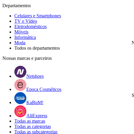
Departamentos
Celulares e Smartphones
TV e Vídeo
Eletrodomésticos
Móveis
Informática
Moda
N
Todos os departamentos
Nossas marcas e parceiros
Netshoes
Epoca Cosméticos
S
KaBuM!
AliExpress
Todas as marcas
Todas as categorias
Todas as subcategorias