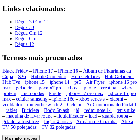
Links relacionados:
Régua 30 Cm 12
Régua 30
Régua Cm 12
Régua Cm
Régua 12
Termos mais procurados
Black Friday
–
iPhone 17
–
iPhone 16
–
Álbum de Figurinhas da
Copa
–
S26
–
Hub de Conteúdo
–
Hub Celulares
–
Hub Geladeira
–
Hub Tvs
–
iphone 15
–
iphone 14
–
ps5
–
Air Fryer
–
iphone 16 pro
max
–
geladeira
–
poco x7 pro
–
xbox
–
iphone
–
creatina
–
whey
protein
–
microondas
–
kindle
–
iphone 17 pro max
–
iphone 15 pro
max
–
celular samsung
–
iphone 16e
–
xbox series s
–
xiaomi
–
ventilador
–
nintendo switch 2
–
Celular
–
Ar Condicionado Portátil
–
tablet
–
Bicicleta
–
Body Splash
–
jbl
–
redmi note 14
–
tenis nike
–
maquina de lavar roupa
–
liquidificador
–
ipad
–
guarda roupa
–
geladeira frost free
–
fogão 4 bocas
–
Armário de Cozinha
–
Alexa
–
TV 50 polegadas
–
TV 32 polegadas
Mais informações