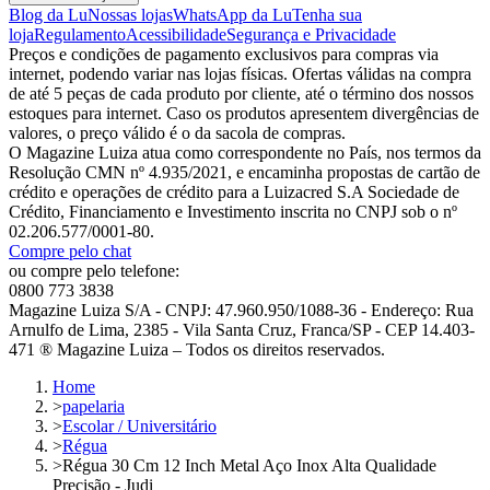
Blog da Lu
Nossas lojas
WhatsApp da Lu
Tenha sua
loja
Regulamento
Acessibilidade
Segurança e Privacidade
Preços e condições de pagamento exclusivos para compras via
internet, podendo variar nas lojas físicas. Ofertas válidas na compra
de até 5 peças de cada produto por cliente, até o término dos nossos
estoques para internet. Caso os produtos apresentem divergências de
valores, o preço válido é o da sacola de compras.
O Magazine Luiza atua como correspondente no País, nos termos da
Resolução CMN nº 4.935/2021, e encaminha propostas de cartão de
crédito e operações de crédito para a Luizacred S.A Sociedade de
Crédito, Financiamento e Investimento inscrita no CNPJ sob o nº
02.206.577/0001-80.
Compre pelo chat
ou compre pelo telefone:
0800 773 3838
Magazine Luiza S/A - CNPJ: 47.960.950/1088-36 - Endereço: Rua
Arnulfo de Lima, 2385 - Vila Santa Cruz, Franca/SP - CEP 14.403-
471 ® Magazine Luiza – Todos os direitos reservados.
Home
>
papelaria
>
Escolar / Universitário
>
Régua
>
Régua 30 Cm 12 Inch Metal Aço Inox Alta Qualidade
Precisão - Judi