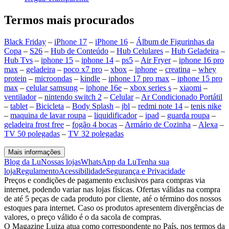
Termos mais procurados
Black Friday
–
iPhone 17
–
iPhone 16
–
Álbum de Figurinhas da
Copa
–
S26
–
Hub de Conteúdo
–
Hub Celulares
–
Hub Geladeira
–
Hub Tvs
–
iphone 15
–
iphone 14
–
ps5
–
Air Fryer
–
iphone 16 pro
max
–
geladeira
–
poco x7 pro
–
xbox
–
iphone
–
creatina
–
whey
protein
–
microondas
–
kindle
–
iphone 17 pro max
–
iphone 15 pro
max
–
celular samsung
–
iphone 16e
–
xbox series s
–
xiaomi
–
ventilador
–
nintendo switch 2
–
Celular
–
Ar Condicionado Portátil
–
tablet
–
Bicicleta
–
Body Splash
–
jbl
–
redmi note 14
–
tenis nike
–
maquina de lavar roupa
–
liquidificador
–
ipad
–
guarda roupa
–
geladeira frost free
–
fogão 4 bocas
–
Armário de Cozinha
–
Alexa
–
TV 50 polegadas
–
TV 32 polegadas
Mais informações
Blog da Lu
Nossas lojas
WhatsApp da Lu
Tenha sua
loja
Regulamento
Acessibilidade
Segurança e Privacidade
Preços e condições de pagamento exclusivos para compras via
internet, podendo variar nas lojas físicas. Ofertas válidas na compra
de até 5 peças de cada produto por cliente, até o término dos nossos
estoques para internet. Caso os produtos apresentem divergências de
valores, o preço válido é o da sacola de compras.
O Magazine Luiza atua como correspondente no País, nos termos da