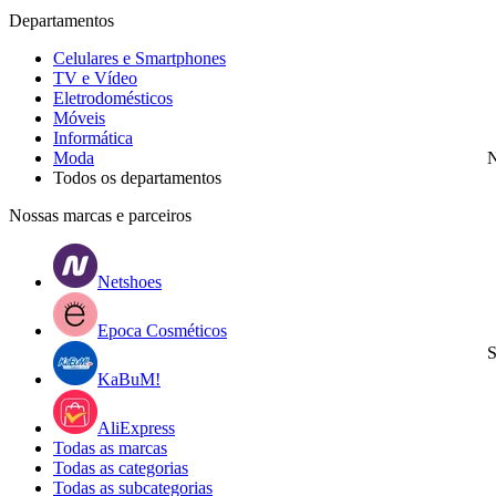
Departamentos
Celulares e Smartphones
TV e Vídeo
Eletrodomésticos
Móveis
Informática
Moda
N
Todos os departamentos
Nossas marcas e parceiros
Netshoes
Epoca Cosméticos
S
KaBuM!
AliExpress
Todas as marcas
Todas as categorias
Todas as subcategorias