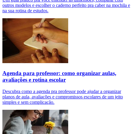
outros modelos e escolher o caderno perfeito pra caber na mochila e
na sua rotina de estudos.
Agenda para professor: como organizar aulas,
avaliações e rotina escolar
Descubra como a agenda pra professor pode ajudar a organizar
planos de aula, avaliações e compromissos escolares de um jeito
simples e sem complicação.