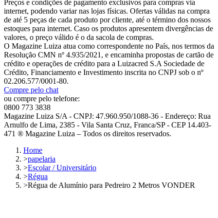
Preços e condições de pagamento exclusivos para compras via
internet, podendo variar nas lojas físicas. Ofertas válidas na compra
de até 5 peças de cada produto por cliente, até o término dos nossos
estoques para internet. Caso os produtos apresentem divergências de
valores, o preço válido é o da sacola de compras.
O Magazine Luiza atua como correspondente no País, nos termos da
Resolução CMN nº 4.935/2021, e encaminha propostas de cartão de
crédito e operações de crédito para a Luizacred S.A Sociedade de
Crédito, Financiamento e Investimento inscrita no CNPJ sob o nº
02.206.577/0001-80.
Compre pelo chat
ou compre pelo telefone:
0800 773 3838
Magazine Luiza S/A - CNPJ: 47.960.950/1088-36 - Endereço: Rua
Arnulfo de Lima, 2385 - Vila Santa Cruz, Franca/SP - CEP 14.403-
471 ® Magazine Luiza – Todos os direitos reservados.
Home
>
papelaria
>
Escolar / Universitário
>
Régua
>
Régua de Alumínio para Pedreiro 2 Metros VONDER