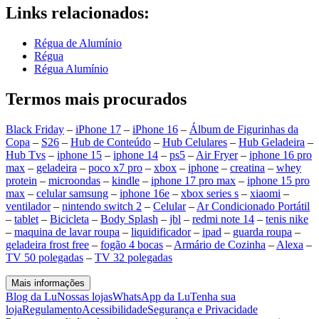
Links relacionados:
Régua de Alumínio
Régua
Régua Alumínio
Termos mais procurados
Black Friday
–
iPhone 17
–
iPhone 16
–
Álbum de Figurinhas da
Copa
–
S26
–
Hub de Conteúdo
–
Hub Celulares
–
Hub Geladeira
–
Hub Tvs
–
iphone 15
–
iphone 14
–
ps5
–
Air Fryer
–
iphone 16 pro
max
–
geladeira
–
poco x7 pro
–
xbox
–
iphone
–
creatina
–
whey
protein
–
microondas
–
kindle
–
iphone 17 pro max
–
iphone 15 pro
max
–
celular samsung
–
iphone 16e
–
xbox series s
–
xiaomi
–
ventilador
–
nintendo switch 2
–
Celular
–
Ar Condicionado Portátil
–
tablet
–
Bicicleta
–
Body Splash
–
jbl
–
redmi note 14
–
tenis nike
–
maquina de lavar roupa
–
liquidificador
–
ipad
–
guarda roupa
–
geladeira frost free
–
fogão 4 bocas
–
Armário de Cozinha
–
Alexa
–
TV 50 polegadas
–
TV 32 polegadas
Mais informações
Blog da Lu
Nossas lojas
WhatsApp da Lu
Tenha sua
loja
Regulamento
Acessibilidade
Segurança e Privacidade