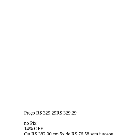
Preço R$ 329,29
R$
329
,
29
no Pix
14% OFF
Ou R$ 382,90 em 5x de R$ 76,58 sem juros
ou