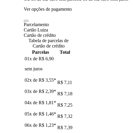
Ver opções de pagamento
Parcelamento
Cartão Luiza
Cartão de crédito
Tabela de parcelas de
Cartão de crédito
Parcelas
Total
01x de
R$ 6,90
sem juros
02x de
R$ 3,55
*
R$ 7,11
03x de
R$ 2,39
*
R$ 7,18
04x de
R$ 1,81
*
R$ 7,25
05x de
R$ 1,46
*
R$ 7,32
06x de
R$ 1,23
*
R$ 7,39