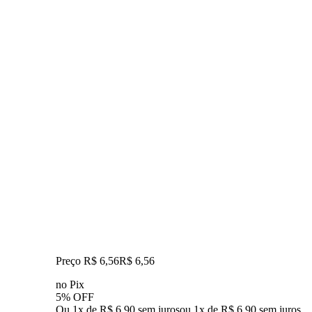
Preço R$ 6,56
R$
6
,
56
no Pix
5% OFF
Ou 1x de R$ 6,90 sem juros
ou
1
x de
R$ 6,90
sem juros