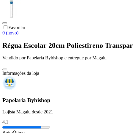
Favoritar
0 (novo)
Régua Escolar 20cm Poliestireno Transpare
Vendido por
Papelaria Bybishop
e entregue por
Magalu
Informações da loja
Papelaria Bybishop
Lojista Magalu desde 2021
4.1
Ruim
Ótimo