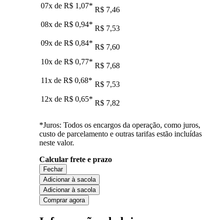
07x de
R$ 1,07
*
R$ 7,46
08x de
R$ 0,94
*
R$ 7,53
09x de
R$ 0,84
*
R$ 7,60
10x de
R$ 0,77
*
R$ 7,68
11x de
R$ 0,68
*
R$ 7,53
12x de
R$ 0,65
*
R$ 7,82
*Juros: Todos os encargos da operação, como juros,
custo de parcelamento e outras tarifas estão incluídas
neste valor.
Calcular frete e prazo
Fechar
Adicionar à sacola
Adicionar à sacola
Comprar agora