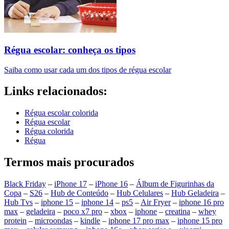
Régua escolar: conheça os tipos
Saiba como usar cada um dos tipos de régua escolar
Links relacionados:
Régua escolar colorida
Régua escolar
Régua colorida
Régua
Termos mais procurados
Black Friday
–
iPhone 17
–
iPhone 16
–
Álbum de Figurinhas da
Copa
–
S26
–
Hub de Conteúdo
–
Hub Celulares
–
Hub Geladeira
–
Hub Tvs
–
iphone 15
–
iphone 14
–
ps5
–
Air Fryer
–
iphone 16 pro
max
–
geladeira
–
poco x7 pro
–
xbox
–
iphone
–
creatina
–
whey
protein
–
microondas
–
kindle
–
iphone 17 pro max
–
iphone 15 pro