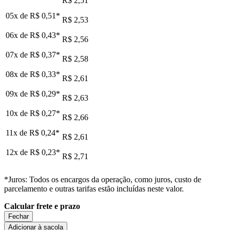
R$ 2,51
05x de
R$ 0,51
*
R$ 2,53
06x de
R$ 0,43
*
R$ 2,56
07x de
R$ 0,37
*
R$ 2,58
08x de
R$ 0,33
*
R$ 2,61
09x de
R$ 0,29
*
R$ 2,63
10x de
R$ 0,27
*
R$ 2,66
11x de
R$ 0,24
*
R$ 2,61
12x de
R$ 0,23
*
R$ 2,71
*Juros: Todos os encargos da operação, como juros, custo de
parcelamento e outras tarifas estão incluídas neste valor.
Calcular frete e prazo
Fechar
Adicionar à sacola