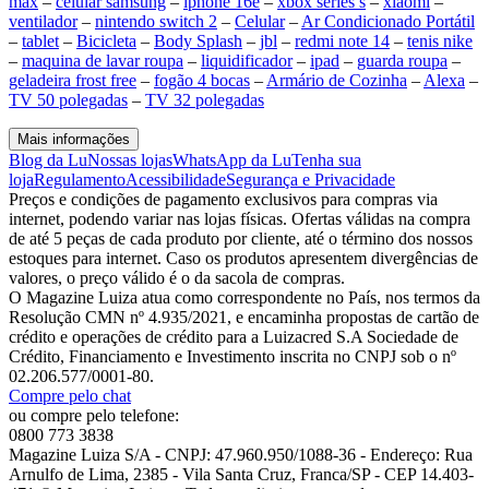
max
–
celular samsung
–
iphone 16e
–
xbox series s
–
xiaomi
–
ventilador
–
nintendo switch 2
–
Celular
–
Ar Condicionado Portátil
–
tablet
–
Bicicleta
–
Body Splash
–
jbl
–
redmi note 14
–
tenis nike
–
maquina de lavar roupa
–
liquidificador
–
ipad
–
guarda roupa
–
geladeira frost free
–
fogão 4 bocas
–
Armário de Cozinha
–
Alexa
–
TV 50 polegadas
–
TV 32 polegadas
Mais informações
Blog da Lu
Nossas lojas
WhatsApp da Lu
Tenha sua
loja
Regulamento
Acessibilidade
Segurança e Privacidade
Preços e condições de pagamento exclusivos para compras via
internet, podendo variar nas lojas físicas. Ofertas válidas na compra
de até 5 peças de cada produto por cliente, até o término dos nossos
estoques para internet. Caso os produtos apresentem divergências de
valores, o preço válido é o da sacola de compras.
O Magazine Luiza atua como correspondente no País, nos termos da
Resolução CMN nº 4.935/2021, e encaminha propostas de cartão de
crédito e operações de crédito para a Luizacred S.A Sociedade de
Crédito, Financiamento e Investimento inscrita no CNPJ sob o nº
02.206.577/0001-80.
Compre pelo chat
ou compre pelo telefone:
0800 773 3838
Magazine Luiza S/A - CNPJ: 47.960.950/1088-36 - Endereço: Rua
Arnulfo de Lima, 2385 - Vila Santa Cruz, Franca/SP - CEP 14.403-