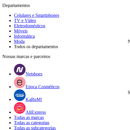
Departamentos
Celulares e Smartphones
TV e Vídeo
Eletrodomésticos
Móveis
Informática
Moda
N
Todos os departamentos
Nossas marcas e parceiros
Netshoes
Epoca Cosméticos
S
KaBuM!
AliExpress
Todas as marcas
Todas as categorias
Todas as subcategorias