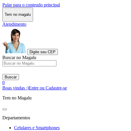
Pular para o conteudo principal
Tem no magalu
Atendimento
Digite seu CEP
Buscar no Magalu
Buscar
0
Boas vindas :)
Entre ou Cadastre-se
Tem no Magalu
Departamentos
Celulares e Smartphones