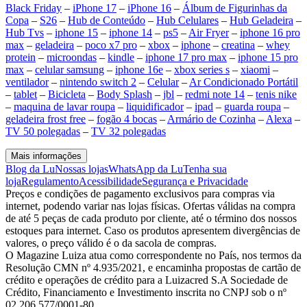
Black Friday
–
iPhone 17
–
iPhone 16
–
Álbum de Figurinhas da
Copa
–
S26
–
Hub de Conteúdo
–
Hub Celulares
–
Hub Geladeira
–
Hub Tvs
–
iphone 15
–
iphone 14
–
ps5
–
Air Fryer
–
iphone 16 pro
max
–
geladeira
–
poco x7 pro
–
xbox
–
iphone
–
creatina
–
whey
protein
–
microondas
–
kindle
–
iphone 17 pro max
–
iphone 15 pro
max
–
celular samsung
–
iphone 16e
–
xbox series s
–
xiaomi
–
ventilador
–
nintendo switch 2
–
Celular
–
Ar Condicionado Portátil
–
tablet
–
Bicicleta
–
Body Splash
–
jbl
–
redmi note 14
–
tenis nike
–
maquina de lavar roupa
–
liquidificador
–
ipad
–
guarda roupa
–
geladeira frost free
–
fogão 4 bocas
–
Armário de Cozinha
–
Alexa
–
TV 50 polegadas
–
TV 32 polegadas
Mais informações
Blog da Lu
Nossas lojas
WhatsApp da Lu
Tenha sua
loja
Regulamento
Acessibilidade
Segurança e Privacidade
Preços e condições de pagamento exclusivos para compras via
internet, podendo variar nas lojas físicas. Ofertas válidas na compra
de até 5 peças de cada produto por cliente, até o término dos nossos
estoques para internet. Caso os produtos apresentem divergências de
valores, o preço válido é o da sacola de compras.
O Magazine Luiza atua como correspondente no País, nos termos da
Resolução CMN nº 4.935/2021, e encaminha propostas de cartão de
crédito e operações de crédito para a Luizacred S.A Sociedade de
Crédito, Financiamento e Investimento inscrita no CNPJ sob o nº
02.206.577/0001-80.