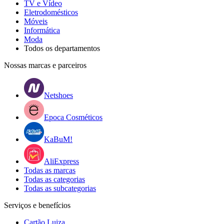
TV e Vídeo
Eletrodomésticos
Móveis
Informática
Moda
Todos os departamentos
Nossas marcas e parceiros
Netshoes
Epoca Cosméticos
KaBuM!
AliExpress
Todas as marcas
Todas as categorias
Todas as subcategorias
Serviços e benefícios
Cartão Luiza