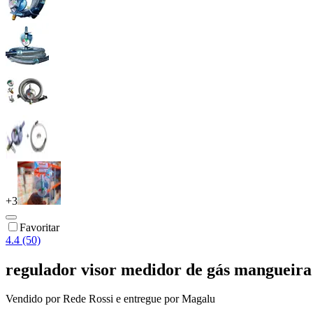
+
3
Favoritar
4.4 (50)
regulador visor medidor de gás mangueir
Vendido por
Rede Rossi
e entregue por
Magalu