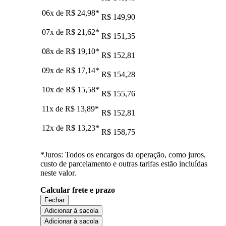
06x de
R$ 24,98
*
R$ 149,90
07x de
R$ 21,62
*
R$ 151,35
08x de
R$ 19,10
*
R$ 152,81
09x de
R$ 17,14
*
R$ 154,28
10x de
R$ 15,58
*
R$ 155,76
11x de
R$ 13,89
*
R$ 152,81
12x de
R$ 13,23
*
R$ 158,75
*Juros: Todos os encargos da operação, como juros,
custo de parcelamento e outras tarifas estão incluídas
neste valor.
Calcular frete e prazo
Fechar
Adicionar à sacola
Adicionar à sacola