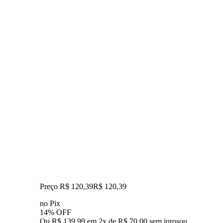
Preço R$ 120,39
R$
120
,
39
no Pix
14% OFF
Ou R$ 139,99 em 2x de R$ 70,00 sem juros
ou