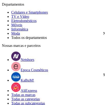
Departamentos
Celulares e Smartphones
TV e Vídeo
Eletrodomésticos
Móveis
Informática
Moda
N
Todos os departamentos
Nossas marcas e parceiros
Netshoes
Epoca Cosméticos
S
KaBuM!
AliExpress
Todas as marcas
Todas as categorias
Todas as subcategorias