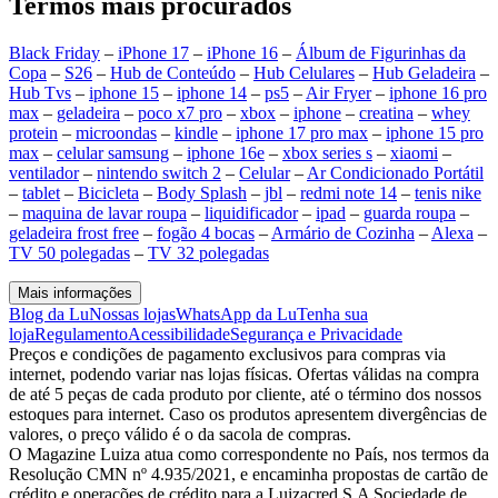
Termos mais procurados
Black Friday
–
iPhone 17
–
iPhone 16
–
Álbum de Figurinhas da
Copa
–
S26
–
Hub de Conteúdo
–
Hub Celulares
–
Hub Geladeira
–
Hub Tvs
–
iphone 15
–
iphone 14
–
ps5
–
Air Fryer
–
iphone 16 pro
max
–
geladeira
–
poco x7 pro
–
xbox
–
iphone
–
creatina
–
whey
protein
–
microondas
–
kindle
–
iphone 17 pro max
–
iphone 15 pro
max
–
celular samsung
–
iphone 16e
–
xbox series s
–
xiaomi
–
ventilador
–
nintendo switch 2
–
Celular
–
Ar Condicionado Portátil
–
tablet
–
Bicicleta
–
Body Splash
–
jbl
–
redmi note 14
–
tenis nike
–
maquina de lavar roupa
–
liquidificador
–
ipad
–
guarda roupa
–
geladeira frost free
–
fogão 4 bocas
–
Armário de Cozinha
–
Alexa
–
TV 50 polegadas
–
TV 32 polegadas
Mais informações
Blog da Lu
Nossas lojas
WhatsApp da Lu
Tenha sua
loja
Regulamento
Acessibilidade
Segurança e Privacidade
Preços e condições de pagamento exclusivos para compras via
internet, podendo variar nas lojas físicas. Ofertas válidas na compra
de até 5 peças de cada produto por cliente, até o término dos nossos
estoques para internet. Caso os produtos apresentem divergências de
valores, o preço válido é o da sacola de compras.
O Magazine Luiza atua como correspondente no País, nos termos da
Resolução CMN nº 4.935/2021, e encaminha propostas de cartão de
crédito e operações de crédito para a Luizacred S.A Sociedade de