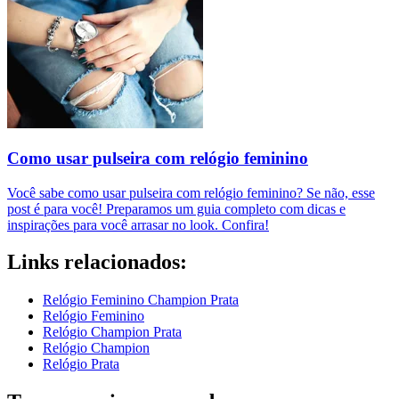
Como usar pulseira com relógio feminino
Você sabe como usar pulseira com relógio feminino? Se não, esse
post é para você! Preparamos um guia completo com dicas e
inspirações para você arrasar no look. Confira!
Links relacionados:
Relógio Feminino Champion Prata
Relógio Feminino
Relógio Champion Prata
Relógio Champion
Relógio Prata