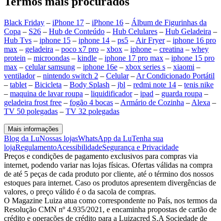
Termos mais procurados
Black Friday
–
iPhone 17
–
iPhone 16
–
Álbum de Figurinhas da
Copa
–
S26
–
Hub de Conteúdo
–
Hub Celulares
–
Hub Geladeira
–
Hub Tvs
–
iphone 15
–
iphone 14
–
ps5
–
Air Fryer
–
iphone 16 pro
max
–
geladeira
–
poco x7 pro
–
xbox
–
iphone
–
creatina
–
whey
protein
–
microondas
–
kindle
–
iphone 17 pro max
–
iphone 15 pro
max
–
celular samsung
–
iphone 16e
–
xbox series s
–
xiaomi
–
ventilador
–
nintendo switch 2
–
Celular
–
Ar Condicionado Portátil
–
tablet
–
Bicicleta
–
Body Splash
–
jbl
–
redmi note 14
–
tenis nike
–
maquina de lavar roupa
–
liquidificador
–
ipad
–
guarda roupa
–
geladeira frost free
–
fogão 4 bocas
–
Armário de Cozinha
–
Alexa
–
TV 50 polegadas
–
TV 32 polegadas
Mais informações
Blog da Lu
Nossas lojas
WhatsApp da Lu
Tenha sua
loja
Regulamento
Acessibilidade
Segurança e Privacidade
Preços e condições de pagamento exclusivos para compras via
internet, podendo variar nas lojas físicas. Ofertas válidas na compra
de até 5 peças de cada produto por cliente, até o término dos nossos
estoques para internet. Caso os produtos apresentem divergências de
valores, o preço válido é o da sacola de compras.
O Magazine Luiza atua como correspondente no País, nos termos da
Resolução CMN nº 4.935/2021, e encaminha propostas de cartão de
crédito e operações de crédito para a Luizacred S.A Sociedade de