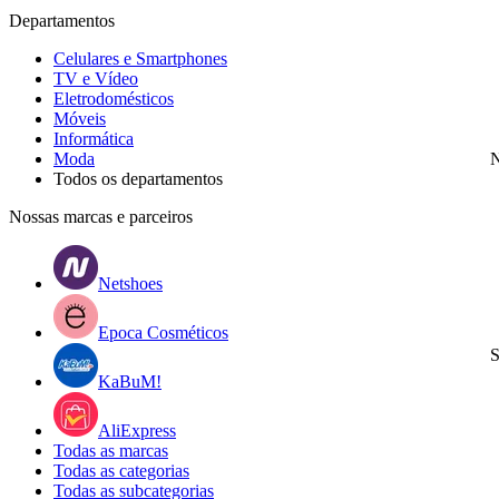
Departamentos
Celulares e Smartphones
TV e Vídeo
Eletrodomésticos
Móveis
Informática
Moda
N
Todos os departamentos
Nossas marcas e parceiros
Netshoes
Epoca Cosméticos
S
KaBuM!
AliExpress
Todas as marcas
Todas as categorias
Todas as subcategorias