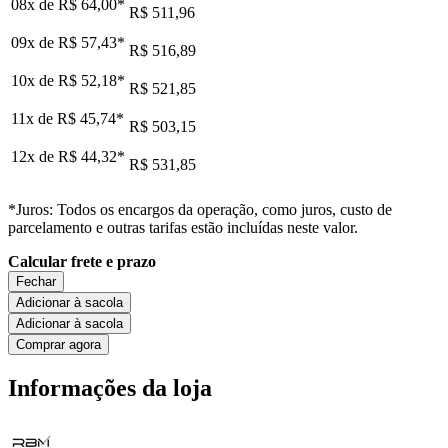
08x de
R$ 64,00
*
R$ 511,96
09x de
R$ 57,43
*
R$ 516,89
10x de
R$ 52,18
*
R$ 521,85
11x de
R$ 45,74
*
R$ 503,15
12x de
R$ 44,32
*
R$ 531,85
*Juros: Todos os encargos da operação, como juros, custo de
parcelamento e outras tarifas estão incluídas neste valor.
Calcular frete e prazo
Fechar
Adicionar à sacola
Adicionar à sacola
Comprar agora
Informações da loja