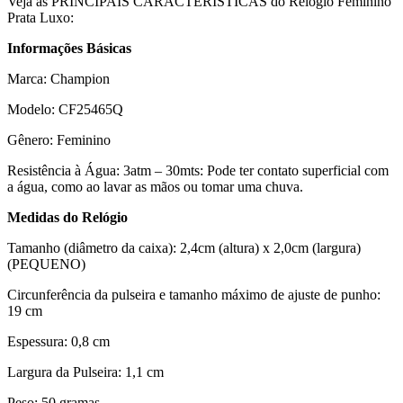
Veja as PRINCIPAIS CARACTERÍSTICAS do Relógio Feminino
Prata Luxo:
Informações Básicas
Marca: Champion
Modelo: CF25465Q
Gênero: Feminino
Resistência à Água: 3atm – 30mts: Pode ter contato superficial com
a água, como ao lavar as mãos ou tomar uma chuva.
Medidas do Relógio
Tamanho (diâmetro da caixa): 2,4cm (altura) x 2,0cm (largura)
(PEQUENO)
Circunferência da pulseira e tamanho máximo de ajuste de punho:
19 cm
Espessura: 0,8 cm
Largura da Pulseira: 1,1 cm
Peso: 50 gramas