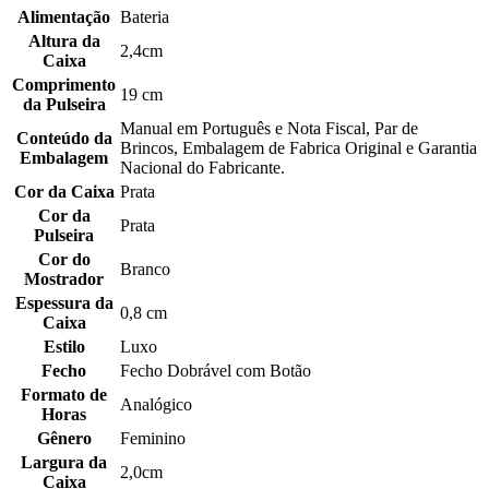
Alimentação
Bateria
Altura da
2,4cm
Caixa
Comprimento
19 cm
da Pulseira
Manual em Português e Nota Fiscal, Par de
Conteúdo da
Brincos, Embalagem de Fabrica Original e Garantia
Embalagem
Nacional do Fabricante.
Cor da Caixa
Prata
Cor da
Prata
Pulseira
Cor do
Branco
Mostrador
Espessura da
0,8 cm
Caixa
Estilo
Luxo
Fecho
Fecho Dobrável com Botão
Formato de
Analógico
Horas
Gênero
Feminino
Largura da
2,0cm
Caixa