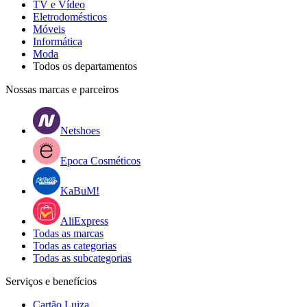
TV e Vídeo
Eletrodomésticos
Móveis
Informática
Moda
Todos os departamentos
Nossas marcas e parceiros
Netshoes
Epoca Cosméticos
KaBuM!
AliExpress
Todas as marcas
Todas as categorias
Todas as subcategorias
Serviços e benefícios
Cartão Luiza