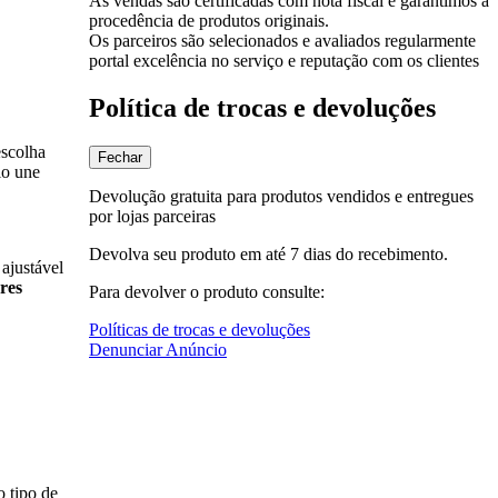
As vendas são certificadas com nota fiscal e garantimos a
procedência de produtos originais.
Os parceiros são selecionados e avaliados regularmente
portal excelência no serviço e reputação com os clientes
Política de trocas e devoluções
escolha
Fechar
io une
Devolução gratuita para produtos vendidos e entregues
por lojas parceiras
Devolva seu produto em até 7 dias do recebimento.
ajustável
res
Para devolver o produto consulte:
Políticas de trocas e devoluções
Denunciar Anúncio
o tipo de