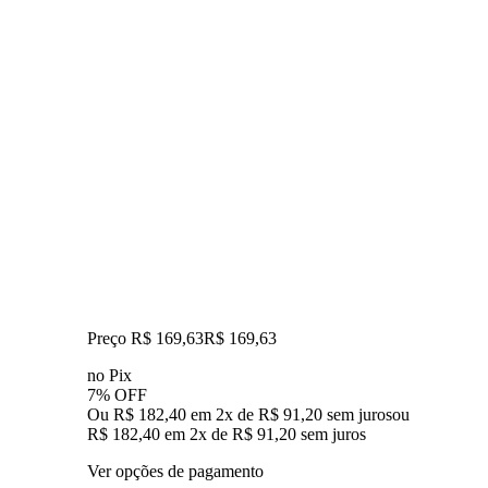
Preço R$ 169,63
R$
169
,
63
no Pix
7% OFF
Ou R$ 182,40 em 2x de R$ 91,20 sem juros
ou
R$ 182,40
em
2
x de
R$ 91,20
sem juros
Ver opções de pagamento