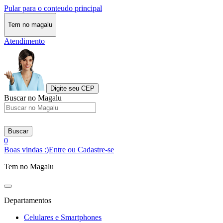
Pular para o conteudo principal
Tem no magalu
Atendimento
Digite seu CEP
Buscar no Magalu
Buscar
0
Boas vindas :)
Entre ou Cadastre-se
Tem no Magalu
Departamentos
Celulares e Smartphones