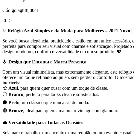
Código
aghfhjd0c1
<br>
✨
Relógio Azul Simples e da Moda para Mulheres – 2021 Novo | 
Se você busca elegância, praticidade e estilo em um único acessório, 
perfeita para compor seu visual com charme e sofisticação. Projetado 
design moderno, conforto e versatilidade em um só produto. 💖
🌟
Design que Encanta e Marca Presença
Com um visual minimalista, mas extremamente elegante, este relógio é
oferece um toque refinado ao pulso, sem perder o conforto. O mostra
incríveis
:
🎨
Azul
, para quem quer ousar com um toque de classe.
⚪
Branco
, perfeito para looks clean e sofisticados.
⚫
Preto
, um clássico que nunca sai de moda.
🟤
Bronze
, ideal para quem ama um ar vintage com glamour.
💼
Versatilidade para Todas as Ocasiões
Seja para o trabalho, um encontro, uma reunião ou um evento casual, 