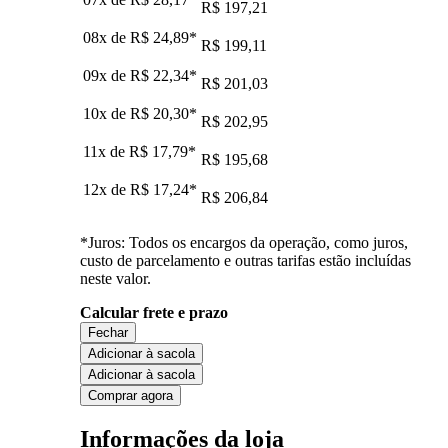
R$ 197,21
08x de
R$ 24,89
*
R$ 199,11
09x de
R$ 22,34
*
R$ 201,03
10x de
R$ 20,30
*
R$ 202,95
11x de
R$ 17,79
*
R$ 195,68
12x de
R$ 17,24
*
R$ 206,84
*Juros: Todos os encargos da operação, como juros,
custo de parcelamento e outras tarifas estão incluídas
neste valor.
Calcular frete e prazo
Fechar
Adicionar à sacola
Adicionar à sacola
Comprar agora
Informações da loja