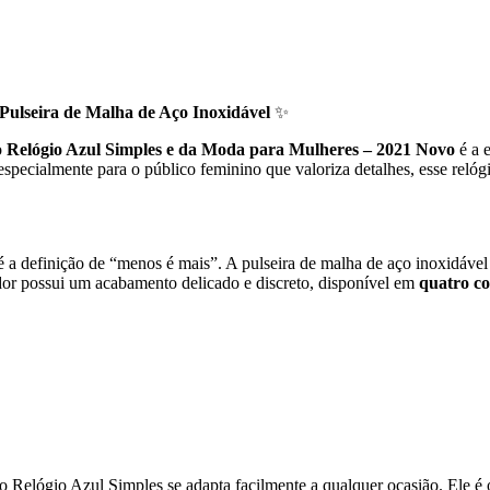
Pulseira de Malha de Aço Inoxidável
✨
o
Relógio Azul Simples e da Moda para Mulheres – 2021 Novo
é a 
especialmente para o público feminino que valoriza detalhes, esse relóg
 a definição de “menos é mais”. A pulseira de malha de aço inoxidável 
dor possui um acabamento delicado e discreto, disponível em
quatro co
o Relógio Azul Simples se adapta facilmente a qualquer ocasião. Ele é 