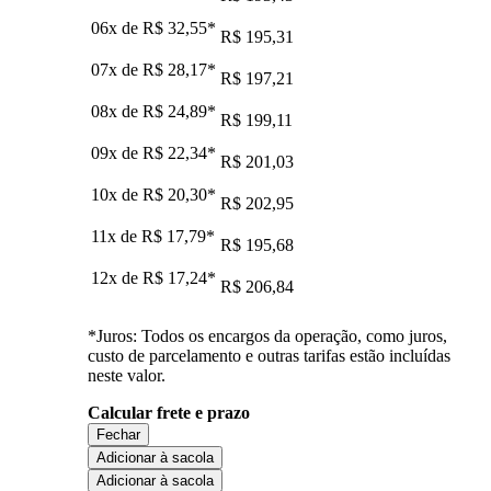
06x de
R$ 32,55
*
R$ 195,31
07x de
R$ 28,17
*
R$ 197,21
08x de
R$ 24,89
*
R$ 199,11
09x de
R$ 22,34
*
R$ 201,03
10x de
R$ 20,30
*
R$ 202,95
11x de
R$ 17,79
*
R$ 195,68
12x de
R$ 17,24
*
R$ 206,84
*Juros: Todos os encargos da operação, como juros,
custo de parcelamento e outras tarifas estão incluídas
neste valor.
Calcular frete e prazo
Fechar
Adicionar à sacola
Adicionar à sacola