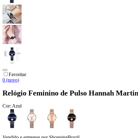
Favoritar
0 (novo)
Relógio Feminino de Pulso Hannah Mart
Cor:
Azul
Vendido e entregue por
ShoppingBrazil