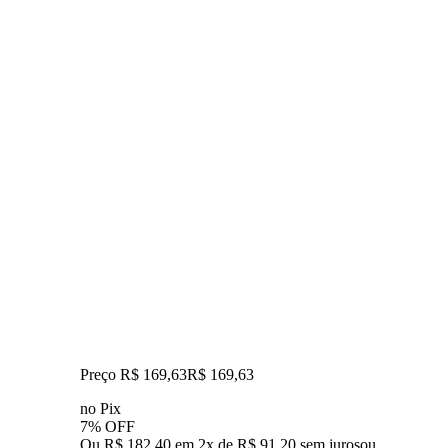
Preço R$ 169,63
R$
169
,
63
no Pix
7% OFF
Ou R$ 182,40 em 2x de R$ 91,20 sem juros
ou