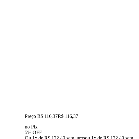
Preço R$ 116,37
R$
116
,
37
no Pix
5% OFF
Ou 1x de R$ 122,49 sem juros
ou
1
x de
R$ 122,49
sem