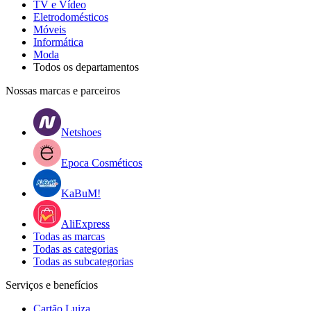
TV e Vídeo
Eletrodomésticos
Móveis
Informática
Moda
Todos os departamentos
Nossas marcas e parceiros
Netshoes
Epoca Cosméticos
KaBuM!
AliExpress
Todas as marcas
Todas as categorias
Todas as subcategorias
Serviços e benefícios
Cartão Luiza