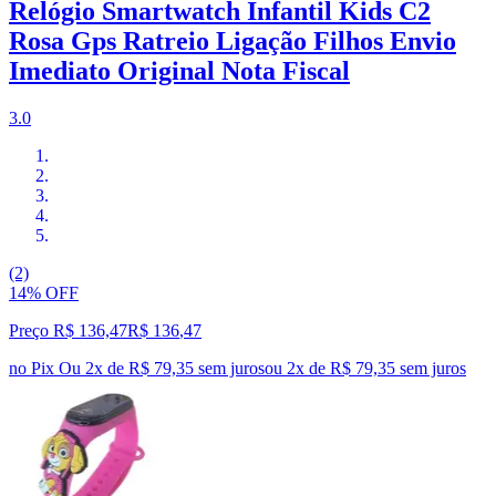
Relógio Smartwatch Infantil Kids C2
Rosa Gps Ratreio Ligação Filhos Envio
Imediato Original Nota Fiscal
3.0
(2)
14% OFF
Preço R$ 136,47
R$
136
,
47
no Pix
Ou 2x de R$ 79,35 sem juros
ou
2
x de
R$ 79,35
sem juros