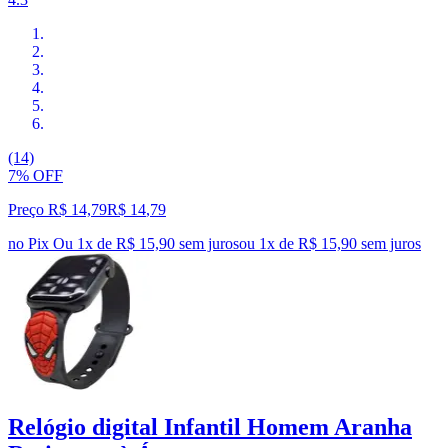
(14)
7% OFF
Preço R$ 14,79
R$
14
,
79
no Pix
Ou 1x de R$ 15,90 sem juros
ou
1
x de
R$ 15,90
sem juros
Relógio digital Infantil Homem Aranha