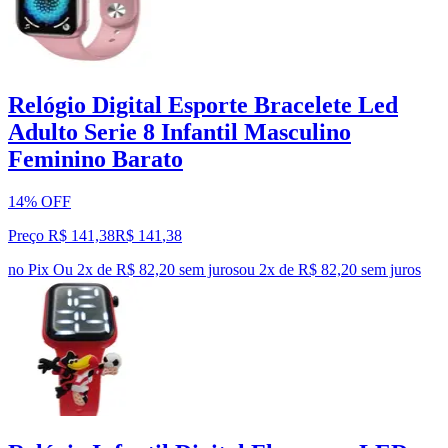
Relógio Digital Esporte Bracelete Led
Adulto Serie 8 Infantil Masculino
Feminino Barato
14% OFF
Preço R$ 141,38
R$
141
,
38
no Pix
Ou 2x de R$ 82,20 sem juros
ou
2
x de
R$ 82,20
sem juros