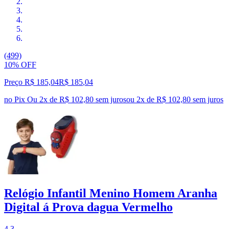
(499)
10% OFF
Preço R$ 185,04
R$
185
,
04
no Pix
Ou 2x de R$ 102,80 sem juros
ou
2
x de
R$ 102,80
sem juros
Relógio Infantil Menino Homem Aranha
Digital á Prova dagua Vermelho
4.3