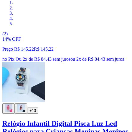
(2)
14% OFF
Preço R$ 145,22
R$
145
,
22
no Pix
Ou 2x de R$ 84,43 sem juros
ou
2
x de
R$ 84,43
sem juros
+13
Relógio Infantil Digital Pisca Luz Led
Relógios para Crianças Meninas Meninos