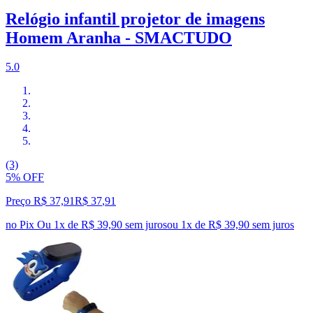
Relógio infantil projetor de imagens
Homem Aranha - SMACTUDO
5.0
(3)
5% OFF
Preço R$ 37,91
R$
37
,
91
no Pix
Ou 1x de R$ 39,90 sem juros
ou
1
x de
R$ 39,90
sem juros