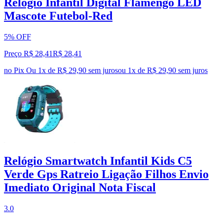
Relógio Infantil Digital Flamengo LED
Mascote Futebol-Red
5% OFF
Preço R$ 28,41
R$
28
,
41
no Pix
Ou 1x de R$ 29,90 sem juros
ou
1
x de
R$ 29,90
sem juros
Relógio Smartwatch Infantil Kids C5
Verde Gps Ratreio Ligação Filhos Envio
Imediato Original Nota Fiscal
3.0