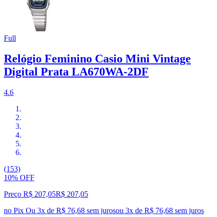
Full
Relógio Feminino Casio Mini Vintage
Digital Prata LA670WA-2DF
4.6
(153)
10% OFF
Preço R$ 207,05
R$
207
,
05
no Pix
Ou 3x de R$ 76,68 sem juros
ou
3
x de
R$ 76,68
sem juros