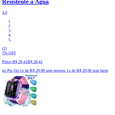
Resistente à Água
4.0
(2)
5% OFF
Preço R$ 28,41
R$
28
,
41
no Pix
Ou 1x de R$ 29,90 sem juros
ou
1
x de
R$ 29,90
sem juros