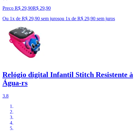
Preço R$ 29,90
R$
29
,
90
Ou 1x de R$ 29,90 sem juros
ou
1
x de
R$ 29,90
sem juros
Relógio digital Infantil Stitch Resistente à
Água-rs
3.8