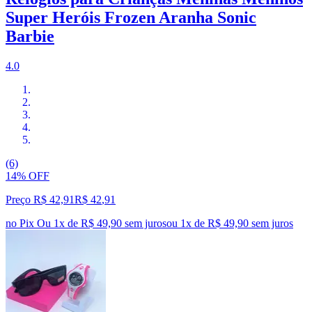
Super Heróis Frozen Aranha Sonic
Barbie
4.0
(6)
14% OFF
Preço R$ 42,91
R$
42
,
91
no Pix
Ou 1x de R$ 49,90 sem juros
ou
1
x de
R$ 49,90
sem juros