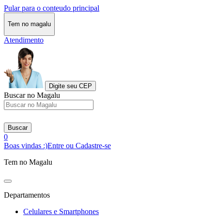
Pular para o conteudo principal
Tem no magalu
Atendimento
Digite seu CEP
Buscar no Magalu
Buscar
0
Boas vindas :)
Entre ou Cadastre-se
Tem no Magalu
Departamentos
Celulares e Smartphones