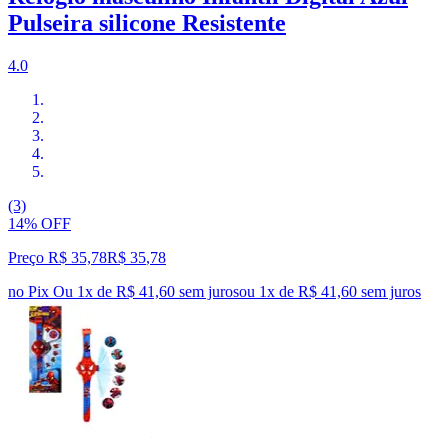
Pulseira silicone Resistente
4.0
(3)
14% OFF
Preço R$ 35,78
R$
35
,
78
no Pix
Ou 1x de R$ 41,60 sem juros
ou
1
x de
R$ 41,60
sem juros