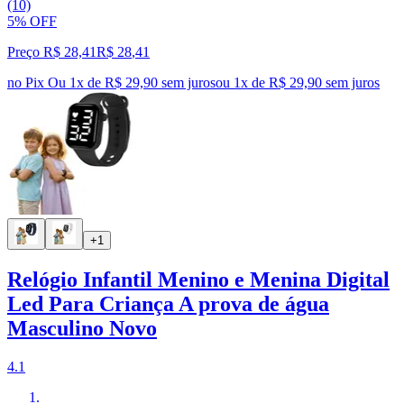
(10)
5% OFF
Preço R$ 28,41
R$
28
,
41
no Pix
Ou 1x de R$ 29,90 sem juros
ou
1
x de
R$ 29,90
sem juros
+1
Relógio Infantil Menino e Menina Digital
Led Para Criança A prova de água
Masculino Novo
4.1