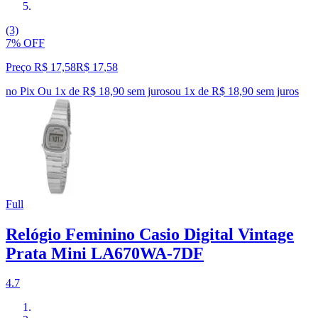
(3)
7% OFF
Preço R$ 17,58
R$
17
,
58
no Pix
Ou 1x de R$ 18,90 sem juros
ou
1
x de
R$ 18,90
sem juros
Full
Relógio Feminino Casio Digital Vintage
Prata Mini LA670WA-7DF
4.7