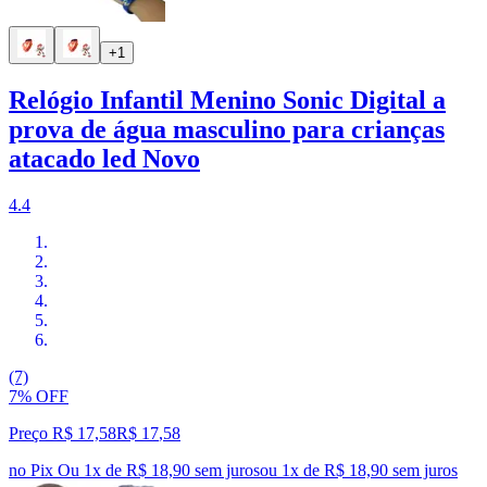
+1
Relógio Infantil Menino Sonic Digital a
prova de água masculino para crianças
atacado led Novo
4.4
(7)
7% OFF
Preço R$ 17,58
R$
17
,
58
no Pix
Ou 1x de R$ 18,90 sem juros
ou
1
x de
R$ 18,90
sem juros