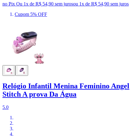
no Pix
Ou 1x de R$ 54,90 sem juros
ou
1
x de
R$ 54,90
sem juros
Cupom 5% OFF
Relógio Infantil Menina Feminino Angel
Stitch A prova Da Água
5.0