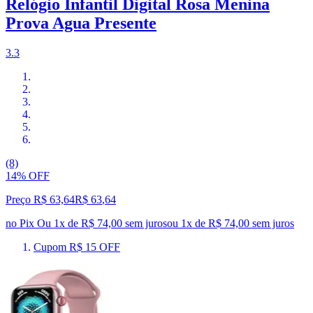
Relógio Infantil Digital Rosa Menina
Prova Agua Presente
3.3
(8)
14% OFF
Preço R$ 63,64
R$
63
,
64
no Pix
Ou 1x de R$ 74,00 sem juros
ou
1
x de
R$ 74,00
sem juros
Cupom R$ 15 OFF