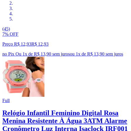
(45)
7% OFF
Preço R$ 12,93
R$
12
,
93
no Pix
Ou 1x de R$ 13,90 sem juros
ou
1
x de
R$ 13,90
sem juros
Full
Relógio Infantil Feminino Digital Rosa
Menina Resistente À Água 3ATM Alarme
Cronômetro Luz Interna Isaclock IRF001