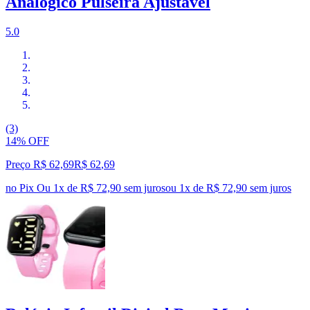
Analógico Pulseira Ajustável
5.0
(3)
14% OFF
Preço R$ 62,69
R$
62
,
69
no Pix
Ou 1x de R$ 72,90 sem juros
ou
1
x de
R$ 72,90
sem juros