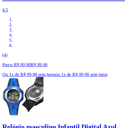
4.5
(4)
Preço R$ 99,90
R$
99
,
90
Ou 1x de R$ 99,90 sem juros
ou
1
x de
R$ 99,90
sem juros
Relógio masculino Infantil Digital Azul