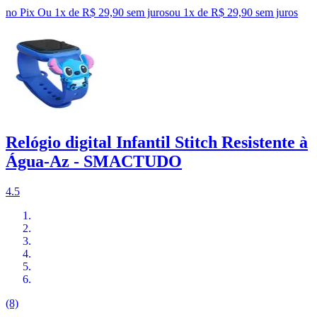
no Pix
Ou 1x de R$ 29,90 sem juros
ou
1
x de
R$ 29,90
sem juros
Relógio digital Infantil Stitch Resistente à
Água-Az - SMACTUDO
4.5
(8)