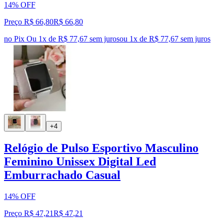
14% OFF
Preço R$ 66,80
R$
66
,
80
no Pix
Ou 1x de R$ 77,67 sem juros
ou
1
x de
R$ 77,67
sem juros
+4
Relógio de Pulso Esportivo Masculino
Feminino Unissex Digital Led
Emburrachado Casual
14% OFF
Preço R$ 47,21
R$
47
,
21