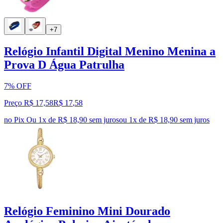
+7
Relógio Infantil Digital Menino Menina a
Prova D Água Patrulha
7% OFF
Preço R$ 17,58
R$
17
,
58
no Pix
Ou 1x de R$ 18,90 sem juros
ou
1
x de
R$ 18,90
sem juros
Relógio Feminino Mini Dourado