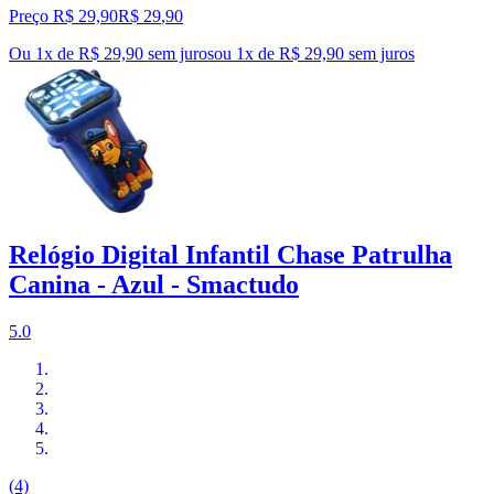
Preço R$ 29,90
R$
29
,
90
Ou 1x de R$ 29,90 sem juros
ou
1
x de
R$ 29,90
sem juros
Relógio Digital Infantil Chase Patrulha
Canina - Azul - Smactudo
5.0
(4)