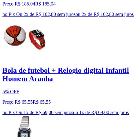
Preço R$ 185,04
R$
185
,
04
no Pix
Ou 2x de R$ 102,80 sem juros
ou
2
x de
R$ 102,80
sem juros
Bola de futebol + Relogio digital Infantil
Homem Aranha
5% OFF
Preço R$ 65,55
R$
65
,
55
no Pix
Ou 1x de R$ 69,00 sem juros
ou
1
x de
R$ 69,00
sem juros