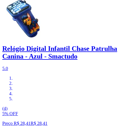
Relógio Digital Infantil Chase Patrulha
Canina - Azul - Smactudo
5.0
(4)
5% OFF
Preço R$ 28,41
R$
28
,
41