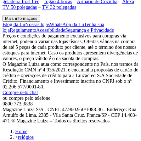
geladeira frost free
–
fogão 4 bocas
–
Armário de Cozinha
–
Alexa
–
TV 50 polegadas
–
TV 32 polegadas
Mais informações
Blog da Lu
Nossas lojas
WhatsApp da Lu
Tenha sua
loja
Regulamento
Acessibilidade
Segurança e Privacidade
Preços e condições de pagamento exclusivos para compras via
internet, podendo variar nas lojas físicas. Ofertas válidas na compra
de até 5 peças de cada produto por cliente, até o término dos nossos
estoques para internet. Caso os produtos apresentem divergências de
valores, o preço válido é o da sacola de compras.
O Magazine Luiza atua como correspondente no País, nos termos da
Resolução CMN nº 4.935/2021, e encaminha propostas de cartão de
crédito e operações de crédito para a Luizacred S.A Sociedade de
Crédito, Financiamento e Investimento inscrita no CNPJ sob o nº
02.206.577/0001-80.
Compre pelo chat
ou compre pelo telefone:
0800 773 3838
Magazine Luiza S/A - CNPJ: 47.960.950/1088-36 - Endereço: Rua
Arnulfo de Lima, 2385 - Vila Santa Cruz, Franca/SP - CEP 14.403-
471 ® Magazine Luiza – Todos os direitos reservados.
Home
>
relógios