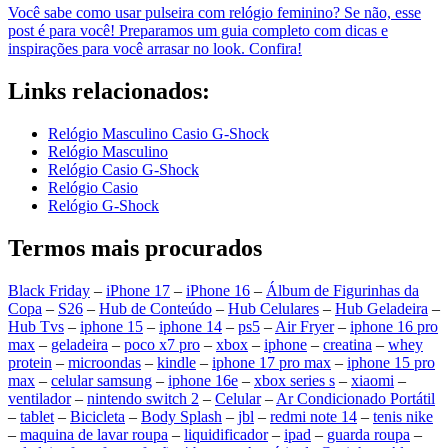
Você sabe como usar pulseira com relógio feminino? Se não, esse
post é para você! Preparamos um guia completo com dicas e
inspirações para você arrasar no look. Confira!
Links relacionados:
Relógio Masculino Casio G-Shock
Relógio Masculino
Relógio Casio G-Shock
Relógio Casio
Relógio G-Shock
Termos mais procurados
Black Friday
–
iPhone 17
–
iPhone 16
–
Álbum de Figurinhas da
Copa
–
S26
–
Hub de Conteúdo
–
Hub Celulares
–
Hub Geladeira
–
Hub Tvs
–
iphone 15
–
iphone 14
–
ps5
–
Air Fryer
–
iphone 16 pro
max
–
geladeira
–
poco x7 pro
–
xbox
–
iphone
–
creatina
–
whey
protein
–
microondas
–
kindle
–
iphone 17 pro max
–
iphone 15 pro
max
–
celular samsung
–
iphone 16e
–
xbox series s
–
xiaomi
–
ventilador
–
nintendo switch 2
–
Celular
–
Ar Condicionado Portátil
–
tablet
–
Bicicleta
–
Body Splash
–
jbl
–
redmi note 14
–
tenis nike
–
maquina de lavar roupa
–
liquidificador
–
ipad
–
guarda roupa
–