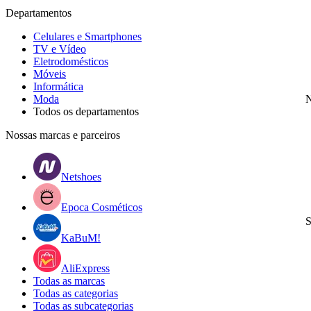
Departamentos
Celulares e Smartphones
TV e Vídeo
Eletrodomésticos
Móveis
Informática
Moda
N
Todos os departamentos
Nossas marcas e parceiros
Netshoes
Epoca Cosméticos
S
KaBuM!
AliExpress
Todas as marcas
Todas as categorias
Todas as subcategorias