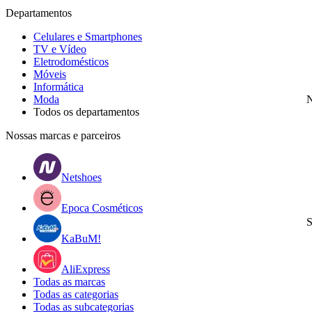
Departamentos
Celulares e Smartphones
TV e Vídeo
Eletrodomésticos
Móveis
Informática
Moda
N
Todos os departamentos
Nossas marcas e parceiros
Netshoes
Epoca Cosméticos
S
KaBuM!
AliExpress
Todas as marcas
Todas as categorias
Todas as subcategorias