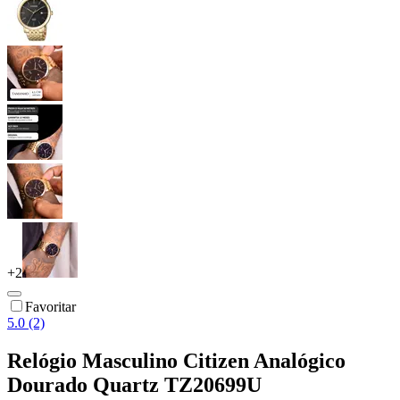
+
2
Favoritar
5.0 (2)
Relógio Masculino Citizen Analógico
Dourado Quartz TZ20699U