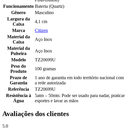
Funcionamento
Bateria (Quartz)
Gênero
Masculino
Largura da
4,1 cm
Caixa
Marca
Citizen
Material da
Aço Inox
Caixa
Material da
Aço Inox
Pulseira
Modelo
TZ20699U
Peso do
100 gramas
Produto
Prazo de
1 ano de garantia em todo território nacional com
Garantia
a rede autorizada
Referência
TZ20699U
Resistência à
5atm – 50mts: Pode ser usado para nadar, praticar
Água
esportes e lavar as mãos
Avaliações dos clientes
5.0