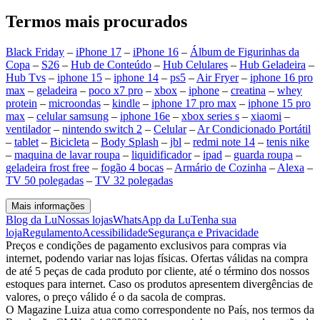
Termos mais procurados
Black Friday
–
iPhone 17
–
iPhone 16
–
Álbum de Figurinhas da
Copa
–
S26
–
Hub de Conteúdo
–
Hub Celulares
–
Hub Geladeira
–
Hub Tvs
–
iphone 15
–
iphone 14
–
ps5
–
Air Fryer
–
iphone 16 pro
max
–
geladeira
–
poco x7 pro
–
xbox
–
iphone
–
creatina
–
whey
protein
–
microondas
–
kindle
–
iphone 17 pro max
–
iphone 15 pro
max
–
celular samsung
–
iphone 16e
–
xbox series s
–
xiaomi
–
ventilador
–
nintendo switch 2
–
Celular
–
Ar Condicionado Portátil
–
tablet
–
Bicicleta
–
Body Splash
–
jbl
–
redmi note 14
–
tenis nike
–
maquina de lavar roupa
–
liquidificador
–
ipad
–
guarda roupa
–
geladeira frost free
–
fogão 4 bocas
–
Armário de Cozinha
–
Alexa
–
TV 50 polegadas
–
TV 32 polegadas
Mais informações
Blog da Lu
Nossas lojas
WhatsApp da Lu
Tenha sua
loja
Regulamento
Acessibilidade
Segurança e Privacidade
Preços e condições de pagamento exclusivos para compras via
internet, podendo variar nas lojas físicas. Ofertas válidas na compra
de até 5 peças de cada produto por cliente, até o término dos nossos
estoques para internet. Caso os produtos apresentem divergências de
valores, o preço válido é o da sacola de compras.
O Magazine Luiza atua como correspondente no País, nos termos da