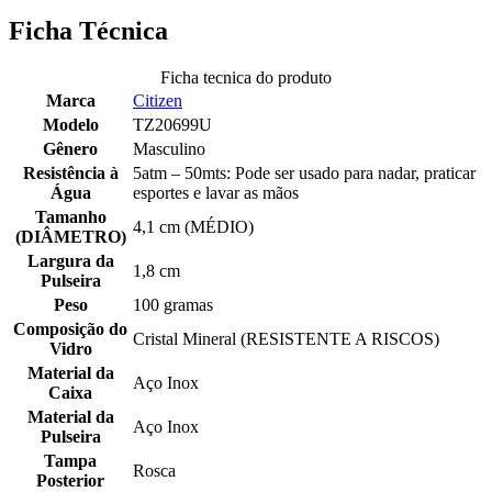
Ficha Técnica
Ficha tecnica do produto
Marca
Citizen
Modelo
TZ20699U
Gênero
Masculino
Resistência à
5atm – 50mts: Pode ser usado para nadar, praticar
Água
esportes e lavar as mãos
Tamanho
4,1 cm (MÉDIO)
(DIÂMETRO)
Largura da
1,8 cm
Pulseira
Peso
100 gramas
Composição do
Cristal Mineral (RESISTENTE A RISCOS)
Vidro
Material da
Aço Inox
Caixa
Material da
Aço Inox
Pulseira
Tampa
Rosca
Posterior