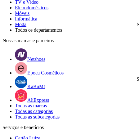
TV e Vídeo
Eletrodomésticos
Móveis
Informática
Moda
N
Todos os departamentos
Nossas marcas e parceiros
Netshoes
Epoca Cosméticos
S
KaBuM!
AliExpress
Todas as marcas
Todas as categorias
Todas as subcategorias
Serviços e benefícios
Cartão Luiza