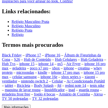
inspirações para você arrasar no look. Confira!
Links relacionados:
Relógio Masculino Prata
Relógio Masculino
Relógio Prata
Relógio
Termos mais procurados
Black Friday
–
iPhone 17
–
iPhone 16
–
Álbum de Figurinhas da
Copa
–
S26
–
Hub de Conteúdo
–
Hub Celulares
–
Hub Geladeira
–
Hub Tvs
–
iphone 15
–
iphone 14
–
ps5
–
Air Fryer
–
iphone 16 pro
max
–
geladeira
–
poco x7 pro
–
xbox
–
iphone
–
creatina
–
whey
protein
–
microondas
–
kindle
–
iphone 17 pro max
–
iphone 15 pro
max
–
celular samsung
–
iphone 16e
–
xbox series s
–
xiaomi
–
ventilador
–
nintendo switch 2
–
Celular
–
Ar Condicionado Portátil
–
tablet
–
Bicicleta
–
Body Splash
–
jbl
–
redmi note 14
–
tenis nike
–
maquina de lavar roupa
–
liquidificador
–
ipad
–
guarda roupa
–
geladeira frost free
–
fogão 4 bocas
–
Armário de Cozinha
–
Alexa
–
TV 50 polegadas
–
TV 32 polegadas
Mais informações