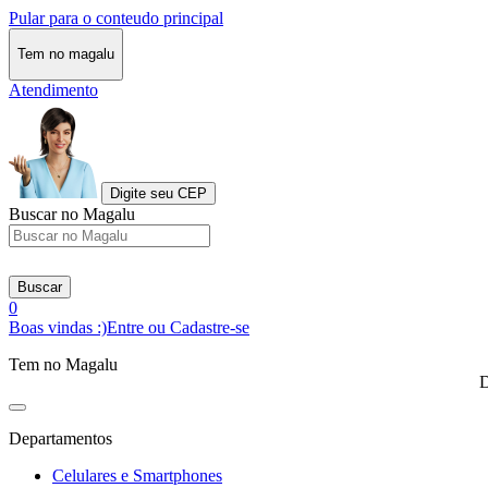
Pular para o conteudo principal
Tem no magalu
Atendimento
Digite seu CEP
Buscar no Magalu
Buscar
0
Boas vindas :)
Entre ou Cadastre-se
Tem no Magalu
D
Departamentos
Celulares e Smartphones