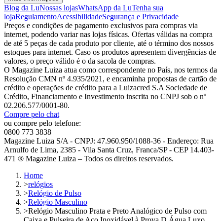
Blog da Lu
Nossas lojas
WhatsApp da Lu
Tenha sua
loja
Regulamento
Acessibilidade
Segurança e Privacidade
Preços e condições de pagamento exclusivos para compras via
internet, podendo variar nas lojas físicas. Ofertas válidas na compra
de até 5 peças de cada produto por cliente, até o término dos nossos
estoques para internet. Caso os produtos apresentem divergências de
valores, o preço válido é o da sacola de compras.
O Magazine Luiza atua como correspondente no País, nos termos da
Resolução CMN nº 4.935/2021, e encaminha propostas de cartão de
crédito e operações de crédito para a Luizacred S.A Sociedade de
Crédito, Financiamento e Investimento inscrita no CNPJ sob o nº
02.206.577/0001-80.
Compre pelo chat
ou compre pelo telefone:
0800 773 3838
Magazine Luiza S/A - CNPJ: 47.960.950/1088-36 - Endereço: Rua
Arnulfo de Lima, 2385 - Vila Santa Cruz, Franca/SP - CEP 14.403-
471 ® Magazine Luiza – Todos os direitos reservados.
Home
>
relógios
>
Relógio de Pulso
>
Relógio Masculino
>
Relógio Masculino Prata e Preto Analógico de Pulso com
Caixa e Pulseira de Aço Inoxidável à Prova D Água Luxo