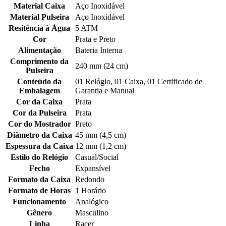
Material Caixa
Aço Inoxidável
Material Pulseira
Aço Inoxidável
Resitência à Àgua
5 ATM
Cor
Prata e Preto
Alimentação
Bateria Interna
Comprimento da
240 mm (24 cm)
Pulseira
Conteúdo da
01 Relógio, 01 Caixa, 01 Certificado de
Embalagem
Garantia e Manual
Cor da Caixa
Prata
Cor da Pulseira
Prata
Cor do Mostrador
Preto
Diâmetro da Caixa
45 mm (4,5 cm)
Espessura da Caixa
12 mm (1,2 cm)
Estilo do Relógio
Casual/Social
Fecho
Expansível
Formato da Caixa
Redondo
Formato de Horas
1 Horário
Funcionamento
Analógico
Gênero
Masculino
Linha
Racer