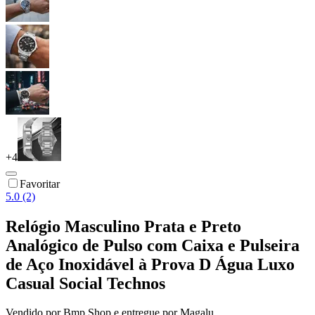
+
4
Favoritar
5.0 (2)
Relógio Masculino Prata e Preto
Analógico de Pulso com Caixa e Pulseira
de Aço Inoxidável à Prova D Água Luxo
Casual Social Technos
Vendido por
Bmp Shop
e entregue por
Magalu