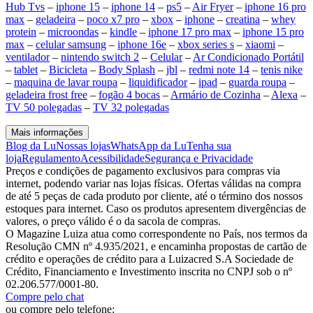
Hub Tvs
–
iphone 15
–
iphone 14
–
ps5
–
Air Fryer
–
iphone 16 pro
max
–
geladeira
–
poco x7 pro
–
xbox
–
iphone
–
creatina
–
whey
protein
–
microondas
–
kindle
–
iphone 17 pro max
–
iphone 15 pro
max
–
celular samsung
–
iphone 16e
–
xbox series s
–
xiaomi
–
ventilador
–
nintendo switch 2
–
Celular
–
Ar Condicionado Portátil
–
tablet
–
Bicicleta
–
Body Splash
–
jbl
–
redmi note 14
–
tenis nike
–
maquina de lavar roupa
–
liquidificador
–
ipad
–
guarda roupa
–
geladeira frost free
–
fogão 4 bocas
–
Armário de Cozinha
–
Alexa
–
TV 50 polegadas
–
TV 32 polegadas
Mais informações
Blog da Lu
Nossas lojas
WhatsApp da Lu
Tenha sua
loja
Regulamento
Acessibilidade
Segurança e Privacidade
Preços e condições de pagamento exclusivos para compras via
internet, podendo variar nas lojas físicas. Ofertas válidas na compra
de até 5 peças de cada produto por cliente, até o término dos nossos
estoques para internet. Caso os produtos apresentem divergências de
valores, o preço válido é o da sacola de compras.
O Magazine Luiza atua como correspondente no País, nos termos da
Resolução CMN nº 4.935/2021, e encaminha propostas de cartão de
crédito e operações de crédito para a Luizacred S.A Sociedade de
Crédito, Financiamento e Investimento inscrita no CNPJ sob o nº
02.206.577/0001-80.
Compre pelo chat
ou compre pelo telefone: