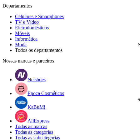
Departamentos
Celulares e Smartphones
TV e Vídeo
Eletrodomésticos
Móveis
Informática
Moda
N
Todos os departamentos
Nossas marcas e parceiros
Netshoes
Epoca Cosméticos
S
KaBuM!
AliExpress
Todas as marcas
Todas as categorias
Todas as subcategorias