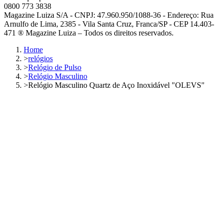
0800 773 3838
Magazine Luiza S/A - CNPJ: 47.960.950/1088-36 - Endereço: Rua
Arnulfo de Lima, 2385 - Vila Santa Cruz, Franca/SP - CEP 14.403-
471 ® Magazine Luiza – Todos os direitos reservados.
Home
>
relógios
>
Relógio de Pulso
>
Relógio Masculino
>
Relógio Masculino Quartz de Aço Inoxidável "OLEVS"