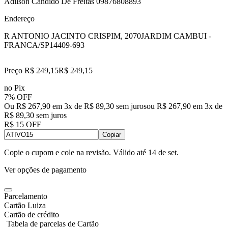
Adilson Candido De Freitas 09876808893
Endereço
R ANTONIO JACINTO CRISPIM, 2070
JARDIM CAMBUI -
FRANCA/SP
14409-693
Preço R$ 249,15
R$
249
,
15
no Pix
7% OFF
Ou R$ 267,90 em 3x de R$ 89,30 sem juros
ou
R$ 267,90
em
3
x de
R$ 89,30
sem juros
R$ 15 OFF
Copiar
Copie o cupom e cole na revisão. Válido até
14 de set
.
Ver opções de pagamento
Parcelamento
Cartão Luiza
Cartão de crédito
Tabela de parcelas de Cartão