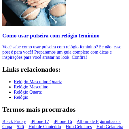
Como usar pulseira com relógio feminino
Você sabe como usar pulseira com relógio feminino? Se não, esse
post é para você! Preparamos um guia completo com dicas e
inspirações para você arrasar no look. Confira!
Links relacionados:
Relógio Masculino Quartz
Relógio Masculino
Relógio Quartz
Relógio
Termos mais procurados
Black Friday
–
iPhone 17
–
iPhone 16
–
Álbum de Figurinhas da
Copa
–
S26
–
Hub de Conteúdo
–
Hub Celulares
–
Hub Geladeira
–