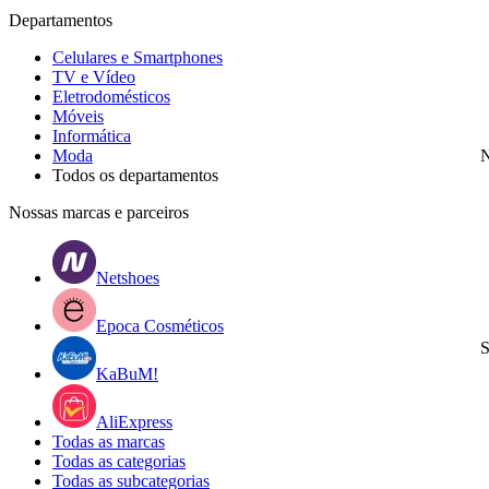
Departamentos
Celulares e Smartphones
TV e Vídeo
Eletrodomésticos
Móveis
Informática
Moda
N
Todos os departamentos
Nossas marcas e parceiros
Netshoes
Epoca Cosméticos
S
KaBuM!
AliExpress
Todas as marcas
Todas as categorias
Todas as subcategorias