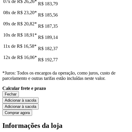
07x de
R$ 26,26
*
R$ 183,79
08x de
R$ 23,20
*
R$ 185,56
09x de
R$ 20,82
*
R$ 187,35
10x de
R$ 18,91
*
R$ 189,14
11x de
R$ 16,58
*
R$ 182,37
12x de
R$ 16,06
*
R$ 192,77
*Juros: Todos os encargos da operação, como juros, custo de
parcelamento e outras tarifas estão incluídas neste valor.
Calcular frete e prazo
Fechar
Adicionar à sacola
Adicionar à sacola
Comprar agora
Informações da loja