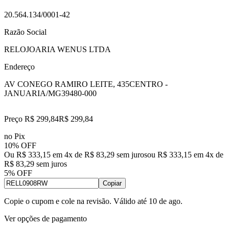
20.564.134/0001-42
Razão Social
RELOJOARIA WENUS LTDA
Endereço
AV CONEGO RAMIRO LEITE, 435
CENTRO -
JANUARIA/MG
39480-000
Preço R$ 299,84
R$
299
,
84
no Pix
10% OFF
Ou R$ 333,15 em 4x de R$ 83,29 sem juros
ou
R$ 333,15
em
4
x de
R$ 83,29
sem juros
5% OFF
Copiar
Copie o cupom e cole na revisão. Válido até
10 de ago
.
Ver opções de pagamento