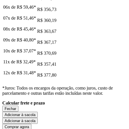
06x de
R$ 59,46
*
R$ 356,73
07x de
R$ 51,46
*
R$ 360,19
08x de
R$ 45,46
*
R$ 363,67
09x de
R$ 40,80
*
R$ 367,17
10x de
R$ 37,07
*
R$ 370,69
11x de
R$ 32,49
*
R$ 357,41
12x de
R$ 31,48
*
R$ 377,80
*Juros: Todos os encargos da operação, como juros, custo de
parcelamento e outras tarifas estão incluídas neste valor.
Calcular frete e prazo
Fechar
Adicionar à sacola
Adicionar à sacola
Comprar agora