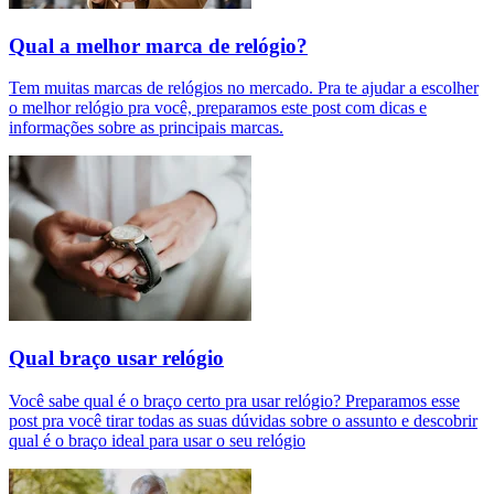
Qual a melhor marca de relógio?
Tem muitas marcas de relógios no mercado. Pra te ajudar a escolher
o melhor relógio pra você, preparamos este post com dicas e
informações sobre as principais marcas.
Qual braço usar relógio
Você sabe qual é o braço certo pra usar relógio? Preparamos esse
post pra você tirar todas as suas dúvidas sobre o assunto e descobrir
qual é o braço ideal para usar o seu relógio