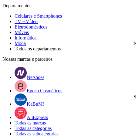
Departamentos
Celulares e Smartphones
TV e Vídeo
Eletrodomésticos
Móveis
Informática
Moda
N
Todos os departamentos
Nossas marcas e parceiros
Netshoes
Epoca Cosméticos
S
KaBuM!
AliExpress
Todas as marcas
Todas as categorias
Todas as subcategorias